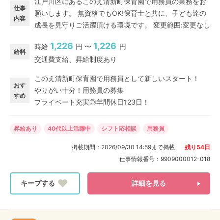
江戸川区にあるこのえ清新町保育園で用務員の業務をお
仕事
願いします。 無資格でもOK!保育士と共に、子ども達の
内容
成長を見守りご活躍頂ける環境です。 変更範囲:変更なし
1,226
1,226
時給
円 〜
円
給料
交通費支給、昇給制度あり
このえ清新町保育園で用務員として新しいスタート！
おす
やりがい十分！用務員の募集
すめ
プライベート充実◎年間休日123日！
昇給あり
40代以上活躍中
シフト応相談
用務員
掲載期間：
2026/09/30 14:59
まで掲載
残り
54
日
仕事情報番号：
9909000012-018
詳細を見る