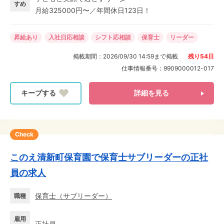
います。
すめ
月給325000円〜／年間休日123日！
昇給あり
入社日応相談
シフト応相談
保育士
リーダー
掲載期間：
2026/09/30 14:59
まで掲載
残り
54
日
仕事情報番号：
9909000012-017
詳細を見る
Check
このえ清新町保育園で保育士サブリーダーの正社
員の求人
保育士
（
サブリーダー
）
職種
雇用
正社員