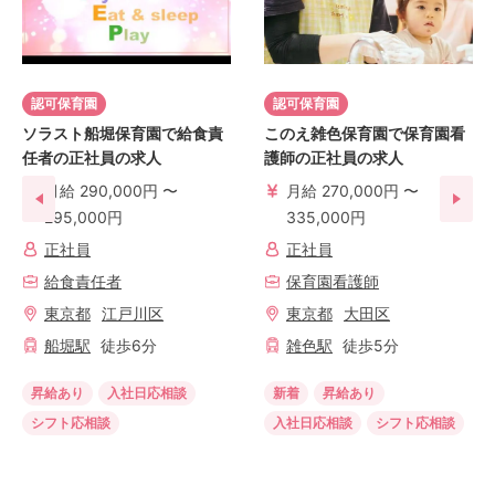
認可保育園
認可保育園
ソラスト船堀保育園で給食責
このえ雑色保育園で保育園看
任者の正社員の求人
護師の正社員の求人
月給 290,000円 〜
月給 270,000円 〜
295,000円
335,000円
正社員
正社員
給食責任者
保育園看護師
東京都
江戸川区
東京都
大田区
船堀
駅
徒歩
6
分
雑色
駅
徒歩
5
分
昇給あり
入社日応相談
新着
昇給あり
シフト応相談
入社日応相談
シフト応相談