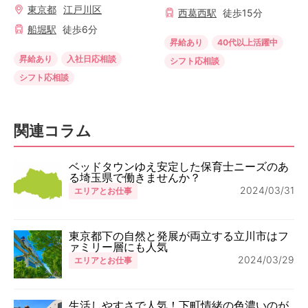
東京都
江戸川区
西葛西
駅
徒歩
15
分
船堀
駅
徒歩
6
分
昇給あり
40代以上活躍中
昇給あり
入社日応相談
シフト応相談
シフト応相談
関連コラム
ベッドタウンゆえ安定した保育士ニーズのあ
る埼玉県で働きませんか？
2024/03/31
エリアとお仕事
東京都下の自然と発展が両立する立川市はフ
ァミリー層にも人気
2024/03/29
エリアとお仕事
生活しやすさで人気！下町情緒の色濃いのが