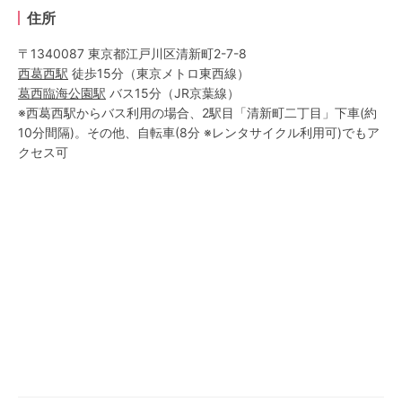
住所
〒1340087 東京都江戸川区清新町2-7-8
西葛西
駅
徒歩15分
（
東京メトロ東西線
）
葛西臨海公園
駅
バス15分
（
JR京葉線
）
※西葛西駅からバス利用の場合、2駅目「清新町二丁目」下車(約
10分間隔)。その他、自転車(8分 ※レンタサイクル利用可)でもア
クセス可