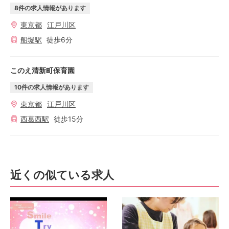
8
件の求人情報があります
東京都
江戸川区
船堀
駅
徒歩
6
分
このえ清新町保育園
10
件の求人情報があります
東京都
江戸川区
西葛西
駅
徒歩
15
分
近くの似ている求人