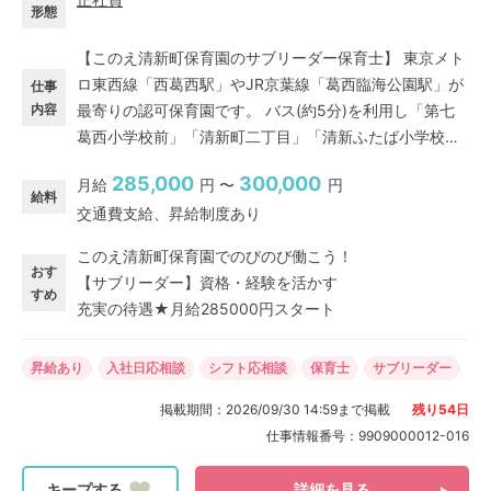
形態
【このえ清新町保育園のサブリーダー保育士】 東京メト
ロ東西線「西葛西駅」やJR京葉線「葛西臨海公園駅」が
仕事
内容
最寄りの認可保育園です。 バス(約5分)を利用し「第七
葛西小学校前」「清新町二丁目」「清新ふたば小学校
前」バス停からや、 自転車(約8分)を利用した通勤がで
285,000
300,000
月給
円 〜
円
きる、自然が多く閑静な場所に立地しています。 新しい
給料
交通費支給、昇給制度あり
園舎で広々とした園庭に恵まれた保育園で、園庭で野菜
を栽培できる畑もあります。 散歩をしながら、子どもた
このえ清新町保育園でのびのび働こう！
ちと一緒に四季を感じられる環境で、戸外遊びを盛んに
おす
【サブリーダー】資格・経験を活かす
行っています。
すめ
充実の待遇★月給285000円スタート
昇給あり
入社日応相談
シフト応相談
保育士
サブリーダー
掲載期間：
2026/09/30 14:59
まで掲載
残り
54
日
仕事情報番号：
9909000012-016
詳細を見る