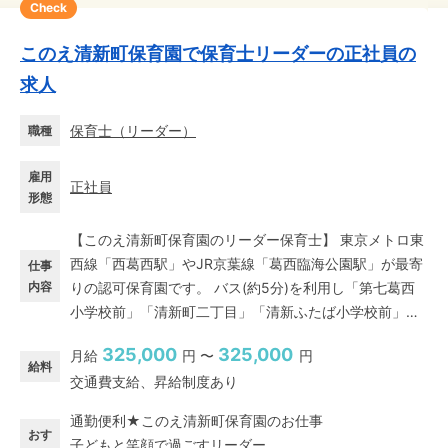
Check
このえ清新町保育園で保育士リーダーの正社員の
求人
保育士
（
リーダー
）
職種
雇用
正社員
形態
【このえ清新町保育園のリーダー保育士】 東京メトロ東
西線「西葛西駅」やJR京葉線「葛西臨海公園駅」が最寄
仕事
内容
りの認可保育園です。 バス(約5分)を利用し「第七葛西
小学校前」「清新町二丁目」「清新ふたば小学校前」バ
ス停からや、 自転車(約8分)を利用した通勤ができる、
325,000
325,000
月給
円 〜
円
自然が多く閑静な場所に立地しています。 新しい園舎で
給料
交通費支給、昇給制度あり
広々とした園庭に恵まれた保育園で、園庭で野菜を栽培
できる畑もあります。 散歩をしながら、子どもたちと一
通勤便利★このえ清新町保育園のお仕事
緒に四季を感じられる環境で、戸外遊びを盛んに行って
おす
子どもと笑顔で過ごすリーダー