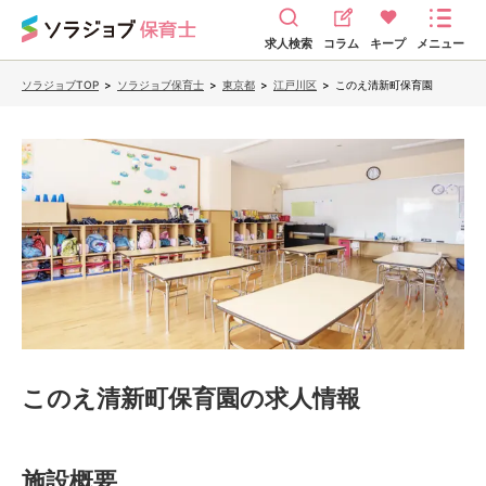
求人検索
コラム
キープ
メニュー
ソラジョブTOP
>
ソラジョブ保育士
>
東京都
>
江戸川区
>
このえ清新町保育園
このえ清新町保育園
の求人情報
施設概要