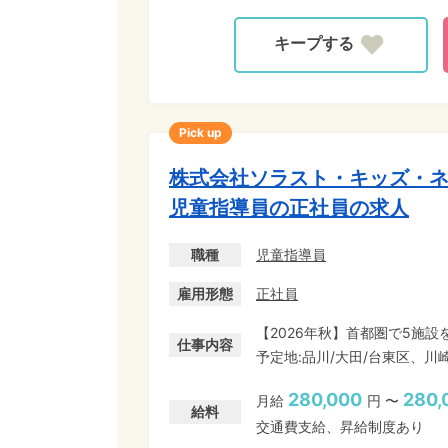
Pick up
株式会社ソラスト・キッズ・ネ
児童指導員の正社員の求人
職種
児童指導員
雇用形態
正社員
【2026年秋】首都圏で5施設
仕事内容
予定地:品川/大田/台東区、
決定します。 保育園運営で実績のあるソラストが手掛ける、発達が気になるお子さまを
280,000
280,
月給
円 〜
専門に支える『療育施設』のオープニング募集です!
給料
交通費支給、昇給制度あり
高水準の【年休127日・初日