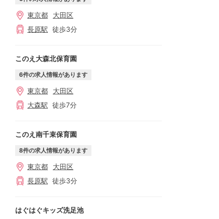
東京都
大田区
長原
駅
徒歩
3
分
このえ大森北保育園
6
件の求人情報があります
東京都
大田区
大森
駅
徒歩
7
分
このえ南千束保育園
8
件の求人情報があります
東京都
大田区
長原
駅
徒歩
3
分
はぐはぐキッズ洗足池