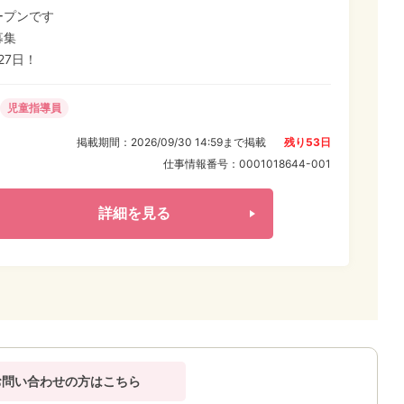
0%専念できる 未就学児を対象に「好きを得
ープンです
に基づく運動や就学準備、SSTなどの療育レッスンを行い
募集
27日！
児童指導員
掲載期間：
2026/09/30 14:59
まで掲載
残り
53
日
仕事情報番号：
0001018644-001
詳細を見る
お問い合わせの方はこちら