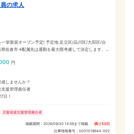
社員の求人
定! 予定地:足立区/品川区/大田区/台
県佐倉市 ※配属先は通勤を最大限考慮して決定します。
運営するソラストグループが手掛ける『療育施設』のオープ
000
円
児童発達支援管理責任者(候補)」として新しい教室をゼロか
いバックアップ体制のもと、安心して業務に取り組めます ★
形成しませんか？
兼務でも残業少!少人数制と独自システムで事務軽減 理想の療育を一緒に実現しましょう!
達支援管理責任者
27日！
児童発達支援管理責任者
掲載期間：
2026/09/30 14:59
まで掲載
残り
53
日
仕事情報番号：
0001018644-002