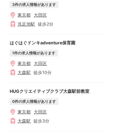
3
件の求人情報があります
東京都
大田区
洗足池
駅
徒歩
2
分
はぐはぐドンキadventure保育園
1
件の求人情報があります
東京都
大田区
大森
駅
徒歩
10
分
HUGクリエイティブクラブ大森駅前教室
0
件の求人情報があります
東京都
大田区
大森
駅
徒歩
3
分