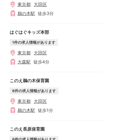
東京都
大田区
鵜の木
駅
徒歩
3
分
はぐはぐキッズ本部
1
件の求人情報があります
東京都
大田区
大森
駅
徒歩
4
分
このえ鵜の木保育園
6
件の求人情報があります
東京都
大田区
鵜の木
駅
徒歩
1
分
このえ長原保育園
6
件の求人情報があります