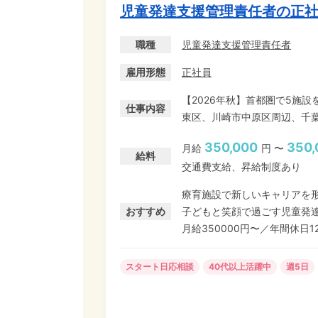
児童発達支援管理責任者の正
職種
児童発達支援管理責任者
雇用形態
正社員
【2026年秋】首都圏で5施設を一挙新規オープン予
仕事内容
東区、川崎市中原区周辺、千葉
首都圏で約70の保育施設を
350,000
350,
月給
円 〜
ニング募集。「施設管理 兼 
給料
交通費支給、昇給制度あり
ら創りませんか? ＼働きやすさのポイント/ ★業界最高水準の【年間休日127日・初日有
給10日付与】 ★本部の手厚
療育施設で新しいキャリアを
おすすめ
子どもと笑顔で過ごす児童発
月給350000円〜／年間休日1
スタート日応相談
40代以上活躍中
週5日