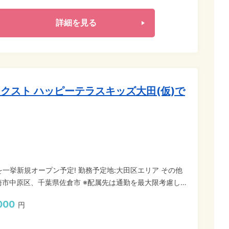
詳細を見る
クスト ハッピーテラスキッズ大田(仮)で
を一挙新規オープン予定! 勤務予定地:大田区エリア その他
川崎市中原区、千葉県佐倉市 ※配属先は通勤を最大限考慮して
000
円
 ＼働きやすさのポイント/ ★業界最
から有給付与】 ★各教室に専任管理者がいるため「運営業