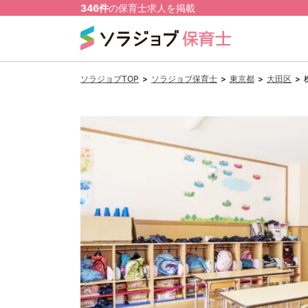
346
件
の
保育士
求人を掲載
ソラジョブTOP
>
ソラジョブ保育士
>
東京都
>
大田区
>