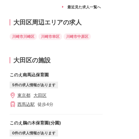
最近見た求人
一覧へ
大田区周辺エリアの求人
川崎市川崎区
川崎市幸区
川崎市中原区
大田区の施設
このえ南馬込保育園
5
件の求人情報があります
東京都
大田区
西馬込
駅
徒歩
4
分
このえ鵜の木保育園(分園)
0
件の求人情報があります