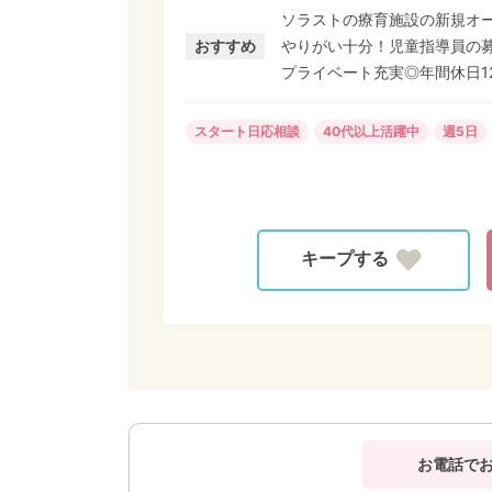
務」はなし ★目の前のお子さまの支援に10
ソラストの療育施設の新規オ
意に」を目指し、個別支援計画
おすすめ
やりがい十分！児童指導員の
ます。
プライベート充実◎年間休日1
スタート日応相談
40代以上活躍中
週5日
お電話で