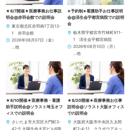
★8/7開催★医療事務お仕事説
※予約制※看護助手お仕事説明
明会@赤羽会館での説明会
会@済生会宇都宮病院での説明
会
東京都北区赤羽南1丁目13-
栃木県宇都宮市竹林町911-
1 赤羽会館
1 済生会宇都宮病院
2026年08月07日（金）
2026年08月10日（月）
…他
…他
★8/10開催★医療事務・看護
★8/20開催★医療事務お仕事
助手説明会@ソラスト埼玉オフ
説明会@ソラスト大阪オフィス
ィスでの説明会
での説明会
さいたま市大宮区大門町3-
大阪府大阪市中央区久太郎
42-5 太陽生命大宮ビル6階
町2-4-11 クラボウアネッ