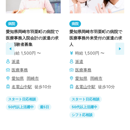
病院
病院
愛知県岡崎市羽栗町の病院で
愛知県岡崎市羽栗町の病院で
医療事務入院会計の派遣の求
医療事務外来受付の派遣の求
人 /経験者募集
人
時給 1,500円 〜
時給 1,500円 〜
派遣
派遣
医療事務
医療事務
愛知県
岡崎市
愛知県
岡崎市
名電山中
駅
徒歩
10
分
名電山中
駅
徒歩
10
分
スタート日応相談
スタート日応相談
50代以上活躍中
週5日
50代以上活躍中
シフト応相談