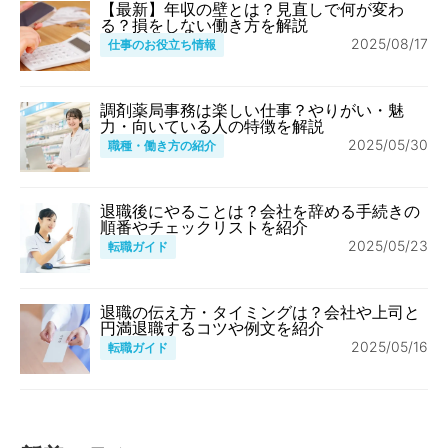
【最新】年収の壁とは？見直しで何が変わ
る？損をしない働き方を解説
2025/08/17
仕事のお役立ち情報
調剤薬局事務は楽しい仕事？やりがい・魅
力・向いている人の特徴を解説
2025/05/30
職種・働き方の紹介
退職後にやることは？会社を辞める手続きの
順番やチェックリストを紹介
2025/05/23
転職ガイド
退職の伝え方・タイミングは？会社や上司と
円満退職するコツや例文を紹介
2025/05/16
転職ガイド