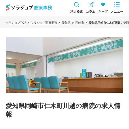
求人検索
コラム
キープ
メニュー
ソラジョブTOP
>
ソラジョブ医療事務
>
愛知県
>
岡崎市
>
愛知県岡崎市仁木町川越の病
愛知県岡崎市仁木町川越の病院
の求人情
報