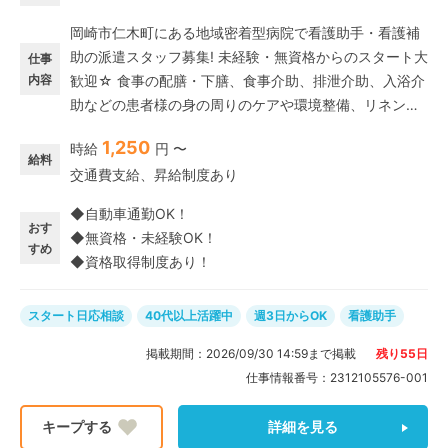
岡崎市仁木町にある地域密着型病院で看護助手・看護補
助の派遣スタッフ募集! 未経験・無資格からのスタート大
仕事
内容
歓迎☆ 食事の配膳・下膳、食事介助、排泄介助、入浴介
助などの患者様の身の周りのケアや環境整備、リネン交
換、看護師のサポート業務などをお任せします。 22:00
1,250
時給
円 〜
～翌5:00までは時給25%UP↑↑ 効率よく稼ぎたいなら
給料
交通費支給、昇給制度あり
夜勤多めもOKです◎ もちろん日勤も大歓迎! 自分の都合
にあわせた働き方が叶います♪
◆自動車通勤OK！
おす
◆無資格・未経験OK！
すめ
◆資格取得制度あり！
スタート日応相談
40代以上活躍中
週3日からOK
看護助手
掲載期間：
2026/09/30 14:59
まで掲載
残り
55
日
仕事情報番号：
2312105576-001
詳細を見る