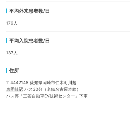
平均外来患者数/日
176
人
平均入院患者数/日
137
人
住所
〒4442148 愛知県岡崎市仁木町川越
東岡崎
駅
バス30分
（
名鉄名古屋本線
）
バス停「三菱自動車EV技術センター」下車