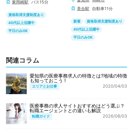
東岡崎
駅
バス
15
分
美合
駅
自動車
11
分
資格取得支援制度あり
新着
資格取得支援制度あり
40代以上活躍中
40代以上活躍中
平日のみOK
平日のみOK
関連コラム
愛知県の医療事務求人の特徴とは?地域の特徴
も知っておこう !
2020/04/03
エリアとお仕事
医療事務の求人サイトおすすめはどう選ぶ？
転職エージェントとの違いも解説
2026/08/03
転職ガイド