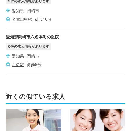
2
件の求人情報があります
愛知県
岡崎市
名電山中
駅
徒歩
10
分
愛知県岡崎市六名本町の医院
0
件の求人情報があります
愛知県
岡崎市
六名
駅
徒歩
6
分
近くの似ている求人