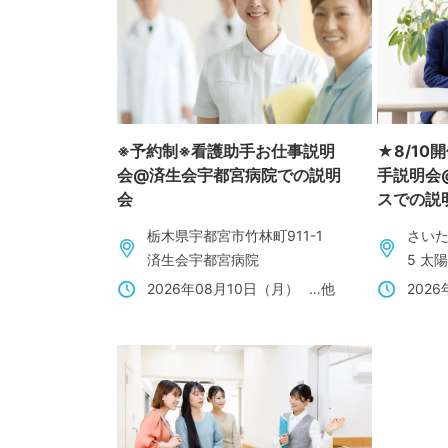
※予約制※看護助手お仕事説明
★8/1
会@済生会宇都宮病院での説明
手説明会
会
スでの説
栃木県宇都宮市竹林町911-1
さいた
済生会宇都宮病院
5 太
2026年08月10日（月）
…他
202