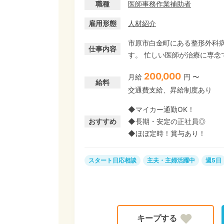
職種
医師事務作業補助者
雇用形態
人材紹介
市原市白金町にある整形外科病
仕事内容
す。 忙しい医師が治療に専念できるように、PCの代行入力など、事務作業のサポートを
お任せします。
200,000
月給
円 〜
給料
交通費支給、昇給制度あり
◆マイカー通勤OK！
おすすめ
◆長期・安定の正社員◎
◆ほぼ定時！賞与あり！
スタート日応相談
主夫・主婦活躍中
週5日