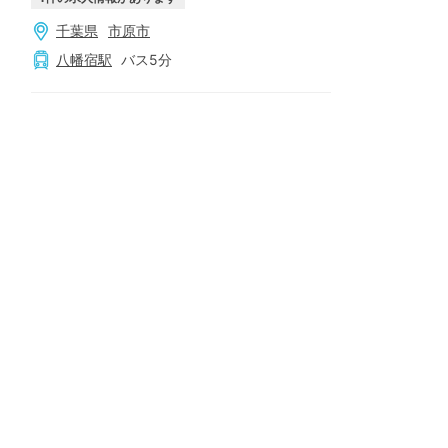
千葉県
市原市
八幡宿
駅
バス
5
分