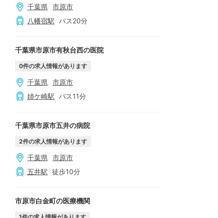
千葉県
市原市
八幡宿
駅
バス
20
分
千葉県市原市有秋台西の医院
0
件の求人情報があります
千葉県
市原市
姉ケ崎
駅
バス
11
分
千葉県市原市五井の病院
2
件の求人情報があります
千葉県
市原市
五井
駅
徒歩
10
分
市原市白金町の医療機関
1
件の求人情報があります