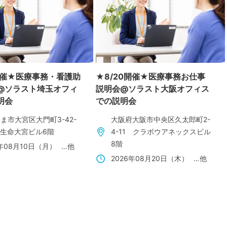
0開催★医療事務・看護助
★8/20開催★医療事務お仕事
@ソラスト埼玉オフィ
説明会@ソラスト大阪オフィス
明会
での説明会
ま市大宮区大門町3-42-
大阪府大阪市中央区久太郎町2-
陽生命大宮ビル6階
4-11 クラボウアネックスビル
8階
6年08月10日（月）
…他
2026年08月20日（木）
…他