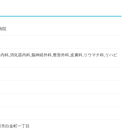
病院
器内科,消化器内科,脳神経外科,整形外科,皮膚科,リウマチ科,リハビ
市原市白金町一丁目