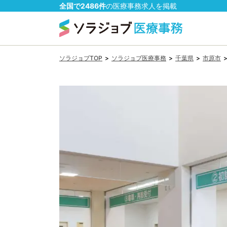
全国で
2486
件
の
医療事務
求人を掲載
ソラジョブTOP
>
ソラジョブ医療事務
>
千葉県
>
市原市