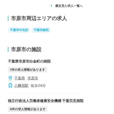
最近見た求人
一覧へ
市原市周辺エリアの求人
千葉市中央区
千葉市緑区
市原市の施設
千葉県市原市白金町の病院
1
件の求人情報があります
千葉県
市原市
八幡宿
駅
徒歩
24
分
独立行政法人労働者健康安全機構 千葉労災病院
6
件の求人情報があります