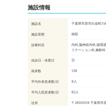
施設情報
千葉県市原市白金町の
施設名
病院
施設形態
内科,脳神経内科,循環
診療科目
リテーション科,麻酔科
日
休診日・休業日
128
病床数
8
人
平均外来患者数/日
82
人
平均入院患者数/日
〒2900059 千葉県
住所