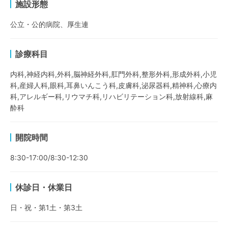
施設形態
公立・公的病院、厚生連
診療科目
内科,神経内科,外科,脳神経外科,肛門外科,整形外科,形成外科,小児
科,産婦人科,眼科,耳鼻いんこう科,皮膚科,泌尿器科,精神科,心療内
科,アレルギー科,リウマチ科,リハビリテーション科,放射線科,麻
酔科
開院時間
8:30-17:00/8:30-12:30
休診日・休業日
日・祝・第1土・第3土