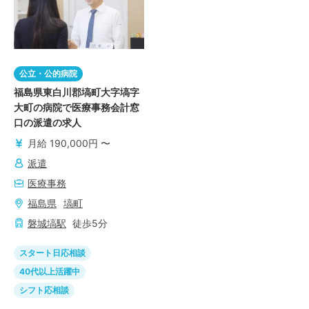
公立・公的病院
福島県東白川郡塙町大字塙字
大町の病院で医療事務会計窓
口の派遣の求人
月給 190,000円 〜
派遣
医療事務
福島県
塙町
磐城塙
駅
徒歩
5
分
スタート日応相談
40代以上活躍中
シフト応相談