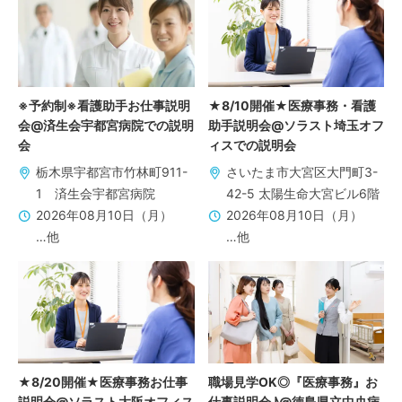
※予約制※看護助手お仕事説明
★8/10開催★医療事務・看護
会@済生会宇都宮病院での説明
助手説明会@ソラスト埼玉オフ
会
ィスでの説明会
栃木県宇都宮市竹林町911-
さいたま市大宮区大門町3-
1 済生会宇都宮病院
42-5 太陽生命大宮ビル6階
2026年08月10日（月）
2026年08月10日（月）
…他
…他
★8/20開催★医療事務お仕事
職場見学OK◎『医療事務』お
説明会@ソラスト大阪オフィス
仕事説明会♪@徳島県立中央病