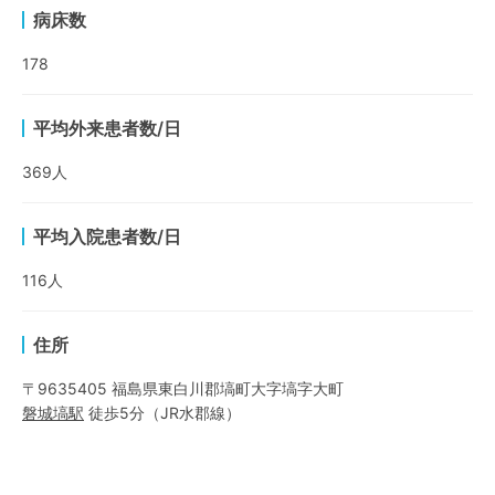
病床数
178
平均外来患者数/日
369
人
平均入院患者数/日
116
人
住所
〒9635405 福島県東白川郡塙町大字塙字大町
磐城塙
駅
徒歩5分
（
JR水郡線
）