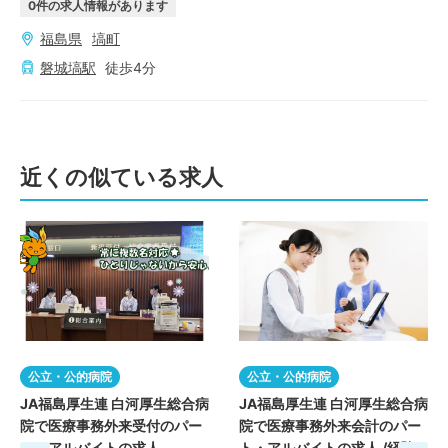
0
件の求人情報があります
福島県
塙町
磐城塙
駅
徒歩
4
分
近くの似ている求人
公立・公的病院
公立・公的病院
JA福島厚生連 白河厚生総合病
JA福島厚生連 白河厚生総合病
院で医療事務外来受付のパー
院で医療事務外来会計のパー
ト・アルバイトの求人
ト・アルバイトの求人 /経験