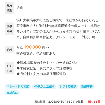
雇用
派遣
形態
塙町大字塙字大町にある病院で、未経験から始められる
医療事務求人! 月給制の無期雇用派遣の求人です。祝日が
仕事
内容
多い月でも安定の収入が得られます◎ ◎会計業務…PC入
力、自動精算機両替補充、クレジットカード対応、現金
入金や返金対応など。 ◎受付業務 …患者様の受付、保険
190,000
月給
円 〜
証確認、再来受付機案内や自動精算機案内、メッセンジ
給料
交通費支給、昇給制度あり
ャー、入院案内、入館面会対応など。 病院でのお仕事が
初めての方も歓迎◎ 幅広い年代の男女スタッフが在籍し
◆磐城塙駅 徒歩5分！マイカー通勤OK◎
ており、未経験からスタートした方も多数活躍中です!
おす
◆未経験歓迎！男女スタッフ活躍中◎
すめ
◆月給制！安定の無期雇用派遣◎
スタート日応相談
40代以上活躍中
シフト応相談
医療事務
会計窓口
掲載期間：
2026/09/30 14:59
まで掲載
残り
53
日