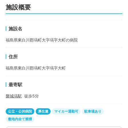
施設概要
施設名
福島県東白川郡塙町大字塙字大町の病院
住所
福島県東白川郡塙町大字塙字大町
最寄駅
磐城塙
駅
徒歩
5
分
公立・公的病院
厚生連
マイカー通勤可
駐車場あり
敷地内全て禁煙