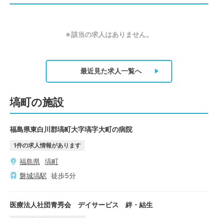
※該当の求人はありません。
最近見た求人
一覧へ
塙町の施設
福島県東白川郡塙町大字塙字大町の病院
1
件の求人情報があります
福島県
塙町
磐城塙
駅
徒歩
5
分
医療法人社団青秀会 デイサービス 絆・結生