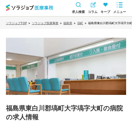
求人検索
コラム
キープ
メニュー
ソラジョブTOP
>
ソラジョブ医療事務
>
福島県
>
塙町
>
福島県東白川郡塙町大字塙字大
福島県東白川郡塙町大字塙字大町の病院
の求人情報