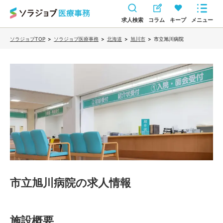
求人検索
コラム
キープ
メニュー
ソラジョブTOP
>
ソラジョブ医療事務
>
北海道
>
旭川市
>
市立旭川病院
市立旭川病院
の求人情報
施設概要