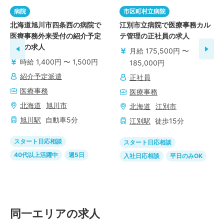
病院
市区町村立病院
北海道旭川市四条西の病院で
江別市立病院で医療事務カル
医療事務外来受付の紹介予定
テ管理の正社員の求人
派遣の求人
月給 175,500円 〜
時給 1,400円 〜 1,500円
185,000円
紹介予定派遣
正社員
医療事務
医療事務
北海道
旭川市
北海道
江別市
旭川
駅
自動車
5
分
江別
駅
徒歩
15
分
スタート日応相談
スタート日応相談
40代以上活躍中
週5日
入社日応相談
平日のみOK
同一エリアの求人