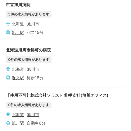
市立旭川病院
5
件の求人情報があります
北海道
旭川市
旭川
駅
バス
15
分
北海道旭川市錦町の病院
0
件の求人情報があります
北海道
旭川市
近文
駅
徒歩
18
分
【使用不可】株式会社ソラスト 札幌支社(旭川オフィス)
0
件の求人情報があります
北海道
旭川市
旭川
駅
自動車
6
分