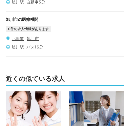
旭川
駅
自動車
5
分
旭川市の医療機関
0
件の求人情報があります
北海道
旭川市
旭川
駅
バス
16
分
近くの似ている求人