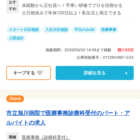
できる環境です。 「誰かの役に立ちたい」「新しいこと
おす
未経験から正社員へ！手厚い研修でプロを目指せる
に挑戦したい」という気持ちがあれば、みんなにチャン
すめ
土日祝休みで年休120日以上！私生活と両立できる
ス! 地域貢献につながるやりがいたっぷりのお仕事★
スタート日応相談
入社日応相談
平日のみOK
医療事務
入院会計
掲載期間：
2026/09/30 14:59
まで掲載
残り
55
日
仕事情報番号：
0112910997-033
詳細を見る
Check
市立旭川病院で医療事務診療科受付のパート・ア
ルバイトの求人
医療事務
（
診療科受付
）
職種