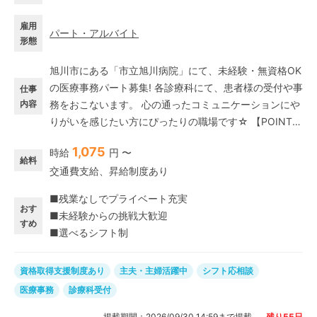
雇用
パート・アルバイト
形態
旭川市にある「市立旭川病院」にて、未経験・無資格OK
の医療事務パート募集! 各診療科にて、患者様の受付や事
仕事
内容
務をおこないます。 心の通ったコミュニケーションにや
りがいを感じたい方にぴったりの職場です☆ 【POINT】
・週2～3日勤務! ・扶養の範囲内OK! ・未経験歓迎! 【異
1,075
時給
円 〜
業種からの転職を応援】 医療事務は「専門的で難しそ
給料
交通費支給、昇給制度あり
う」という印象をお持ちの方も、ご安心ください。ソラ
ストでは7割以上のスタッフが未経験からチャレンジして
■残業なしでプライベート充実
います! 専門知識も大切ですが、それ以上に患者様に寄り
おす
■未経験からの挑戦大歓迎
添う「接客経験」や「人当たりの良さ」が、何よりの武
すめ
■選べるシフト制
器になります。
資格取得支援制度あり
主夫・主婦活躍中
シフト応相談
医療事務
診療科受付
掲載期間：
2026/09/30 14:59
まで掲載
残り
55
日