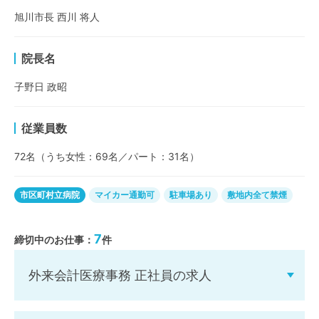
旭川市長 西川 将人
院長名
子野日 政昭
従業員数
72名（うち女性：69名／パート：31名）
市区町村立病院
マイカー通勤可
駐車場あり
敷地内全て禁煙
7
締切中のお仕事：
件
外来会計医療事務 正社員の求人