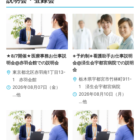
説明会・登録会
★8/7開催★医療事務お仕事説
※予約制※看護助手お仕事説明
明会@赤羽会館での説明会
会@済生会宇都宮病院での説明
会
東京都北区赤羽南1丁目13-
栃木県宇都宮市竹林町911-
1 赤羽会館
1 済生会宇都宮病院
2026年08月07日（金）
2026年08月10日（月）
…他
…他