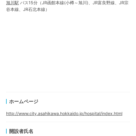
旭川
駅
バス15分
（
JR函館本線(小樽～旭川)
、
JR富良野線
、
JR宗
谷本線
、
JR石北本線
）
ホームページ
http://www.city.asahikawa.hokkaido.jp/hospital/index.html
開設者氏名