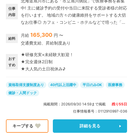
北海道旭川市にある「市立旭川病院」で医療事務を募集
中! 主に健診予約の受付や当日に来院する受診者様の対応
仕事
内容
を行います。 地域の方々の健康維持をサポートする大切
なお仕事◎ カフェ・コンビニ・ホテルなどで培った「お
もてなしの心」を存分に発揮できます。「人と接するこ
165,300
月給
円 〜
とが好き」「チームで円滑に仕事を進めたい」そんなあ
給料
交通費支給、昇給制度あり
なたの明るい対応を活かしませんか♪ 【この求人のポイ
ント】 ★完全週休二日制の土日祝休み 平日のみ・夕方
★研修充実×未経験大歓迎！
までのお仕事なので、ご家庭やプライベートと両立しな
おす
★完全週休2日制
がら働けます。 ★残業ほぼなし! 予約をされてる受診者
すめ
★大人気の土日祝休み♪
様がほとんどなので、1日の見通しを立てて働けます♪
資格取得支援制度あり
40代以上活躍中
平日のみOK
医療事務
健診・人間ドック
掲載期間：
2026/09/30 14:59
まで掲載
残り
55
日
仕事情報番号：
0112910997-036
詳細を見る