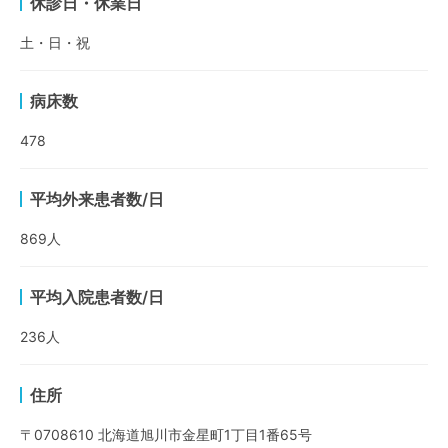
休診日・休業日
土・日・祝
病床数
478
平均外来患者数/日
869
人
平均入院患者数/日
236
人
住所
〒0708610 北海道旭川市金星町1丁目1番65号