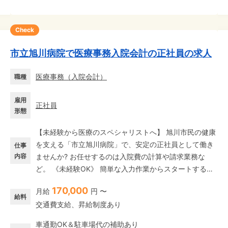
Check
市立旭川病院で医療事務入院会計の正社員の求人
医療事務
（
入院会計
）
職種
雇用
正社員
形態
【未経験から医療のスペシャリストへ】 旭川市民の健康
を支える「市立旭川病院」で、安定の正社員として働き
仕事
内容
ませんか? お任せするのは入院費の計算や請求業務な
ど。 《未経験OK》 簡単な入力作業からスタートするの
で安心♪ 《職場環境》 現在、20代～50代の幅広い世代
170,000
月給
円 〜
が活躍中!子育てが落ち着いた世代や、ブランクから復帰
給料
交通費支給、昇給制度あり
したスタッフも多数在籍しています。 8名のチームで協
力し合う体制ができているので、困ったときはすぐ相談
車通勤OK＆駐車場代の補助あり