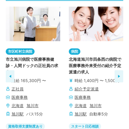
市区町村立病院
病院
市立旭川病院で医療事務健
北海道旭川市四条西の病院で
診・人間ドックの正社員の求
医療事務外来受付の紹介予定
人
派遣の求人
月給 165,300円 〜
時給 1,400円 〜 1,500円
正社員
紹介予定派遣
医療事務
医療事務
北海道
旭川市
北海道
旭川市
旭川
駅
バス
15
分
旭川
駅
自動車
5
分
資格取得支援制度あり
スタート日応相談