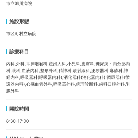
市立旭川病院
施設形態
市区町村立病院
診療科目
内科,外科,耳鼻咽喉科,産婦人科,小児科,皮膚科,糖尿病・内分泌内
科,眼科,血液内科,整形外科,精神科,放射線科,泌尿器科,麻酔科,神
経内科,呼吸器科(呼吸器内科),消化器科(消化器内科),循環器科(循
環器内科),心臓血管外科,呼吸器外科,病理診断科,歯科口腔外科,乳
腺外科
開院時間
8:30-17:00