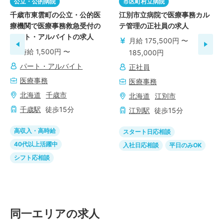
公立・公的病院
市区町村立病院
千歳市東雲町の公立・公的医
江別市立病院で医療事務カル
療機関で医療事務救急受付の
テ管理の正社員の求人
パート・アルバイトの求人
月給 175,500円 〜
時給 1,500円 〜
185,000円
パート・アルバイト
正社員
医療事務
医療事務
北海道
千歳市
北海道
江別市
千歳
駅
徒歩
15
分
江別
駅
徒歩
15
分
高収入・高時給
スタート日応相談
40代以上活躍中
入社日応相談
平日のみOK
シフト応相談
同一エリアの求人