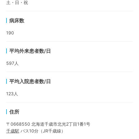
土・日・祝
病床数
190
平均外来患者数/日
597
人
平均入院患者数/日
123
人
住所
〒0668550 北海道千歳市北光2丁目1番1号
千歳
駅
バス10分
（
JR千歳線
）