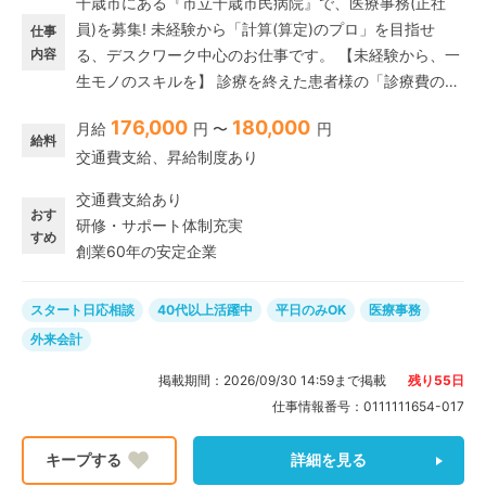
千歳市にある『市立千歳市民病院』で、医療事務(正社
員)を募集! 未経験から「計算(算定)のプロ」を目指せ
仕事
内容
る、デスクワーク中心のお仕事です。 【未経験から、一
生モノのスキルを】 診療を終えた患者様の「診療費の計
算」を担当します。 専門的な知識が必要なお仕事です
176,000
180,000
月給
円 〜
円
が、入社後の研修や先輩のサポートで、イチから身につ
給料
交通費支給、昇給制度あり
けられます。 「単なるデータ入力では物足りない」「手
に職をつけたい」という方にピッタリです。 ★ここがポ
交通費支給あり
イント!★ ◎土日祝休み(完全週休二日制) 年間休日120日
おす
研修・サポート体制充実
以上。ご家庭やプライベートの時間もしっかり確保でき
すめ
創業60年の安定企業
ます! オンとオフの切り替えがしっかりできるのは嬉しい
ですね♪
スタート日応相談
40代以上活躍中
平日のみOK
医療事務
外来会計
掲載期間：
2026/09/30 14:59
まで掲載
残り
55
日
仕事情報番号：
0111111654-017
詳細を見る