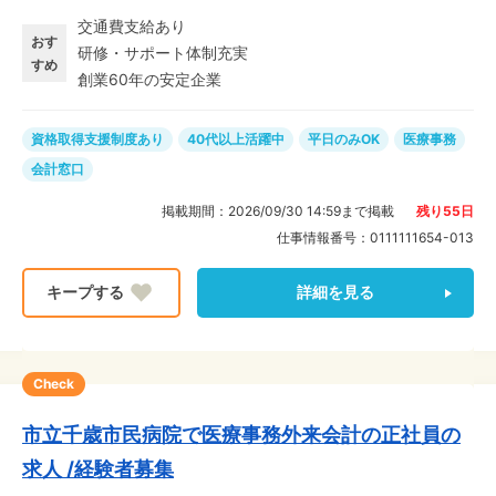
事を進めます。 ◆20代・30代の若手世代が活躍中♪
交通費支給あり
【病院の雰囲気】 病院内にはソラスト社員が29名活躍
おす
研修・サポート体制充実
中!9割が主婦(夫)・子育て世代◎ お子さんの学校行事な
すめ
創業60年の安定企業
どでのお休みは基本的に100%取得できるように考慮して
います。
資格取得支援制度あり
40代以上活躍中
平日のみOK
医療事務
会計窓口
掲載期間：
2026/09/30 14:59
まで掲載
残り
55
日
仕事情報番号：
0111111654-013
詳細を見る
Check
市立千歳市民病院で医療事務外来会計の正社員の
求人 /経験者募集