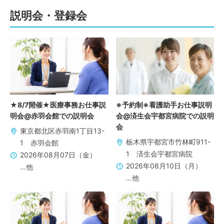
説明会・登録会
★8/7開催★医療事務お仕事説
※予約制※看護助手お仕事説明
明会@赤羽会館での説明会
会@済生会宇都宮病院での説明
会
東京都北区赤羽南1丁目13-
栃木県宇都宮市竹林町911-
1 赤羽会館
1 済生会宇都宮病院
2026年08月07日（金）
2026年08月10日（月）
…他
…他