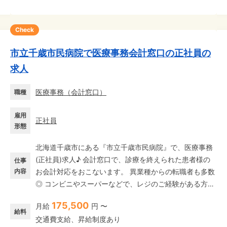
Check
市立千歳市民病院で医療事務会計窓口の正社員の
求人
医療事務
（
会計窓口
）
職種
雇用
正社員
形態
北海道千歳市にある『市立千歳市民病院』で、医療事務
(正社員)求人♪ 会計窓口で、診療を終えられた患者様の
仕事
内容
お会計対応をおこないます。 異業種からの転職者も多数
◎ コンビニやスーパーなどで、レジのご経験がある方
は、コミュニケーション力や会計対応の経験を活かして
175,500
月給
円 〜
いただけます♪ 【配属部署について】 ◆朝はゆっくり9
給料
交通費支給、昇給制度あり
時スタート! ◆部署全体で2名在籍中。 ◆常時2名でお仕