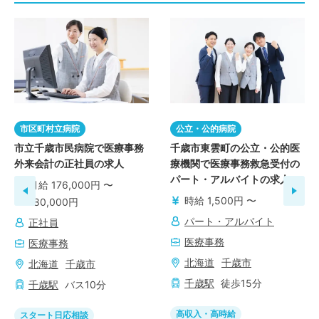
市区町村立病院
公立・公的病院
市立千歳市民病院で医療事務
千歳市東雲町の公立・公的医
外来会計の正社員の求人
療機関で医療事務救急受付の
パート・アルバイトの求人
月給 176,000円 〜
時給 1,500円 〜
180,000円
パート・アルバイト
正社員
医療事務
医療事務
北海道
千歳市
北海道
千歳市
千歳
駅
徒歩
15
分
千歳
駅
バス
10
分
高収入・高時給
スタート日応相談