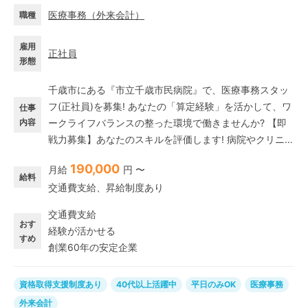
医療事務
（
外来会計
）
職種
雇用
正社員
形態
千歳市にある『市立千歳市民病院』で、医療事務スタッ
フ(正社員)を募集! あなたの「算定経験」を活かして、ワ
仕事
内容
ークライフバランスの整った環境で働きませんか? 【即
戦力募集】あなたのスキルを評価します! 病院やクリニッ
クでの「算定経験が1年以上ある方」が対象です◎ 診療
190,000
月給
円 〜
科や入院・外来などは問いません。あなたの「医療事務
給料
交通費支給、昇給制度あり
としての専門スキル」を存分に発揮していただきたいと
考えています。 【ここがポイント】 ◆土日祝休み(完全
交通費支給
週休二日制) 年間休日120日以上。ご家庭やプライベート
おす
経験が活かせる
の時間もしっかり確保できます。 ◆安心の環境 「ソラ
すめ
創業60年の安定企業
スト」の正社員として、安定した待遇でお迎えします。
資格取得支援制度あり
40代以上活躍中
平日のみOK
医療事務
外来会計