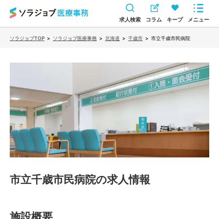
求人検索
コラム
キープ
メニュー
ソラジョブTOP
>
ソラジョブ医療事務
>
北海道
>
千歳市
>
市立千歳市民病院
市立千歳市民病院
の求人情報
施設概要