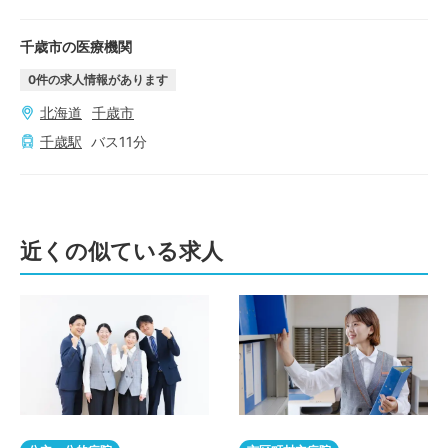
千歳市の医療機関
0
件の求人情報があります
北海道
千歳市
千歳
駅
バス
11
分
近くの似ている求人