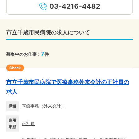
03-4216-4482
市立千歳市民病院の求人について
7
募集中のお仕事：
件
Check
市立千歳市民病院で医療事務外来会計の正社員の
求人
医療事務
（
外来会計
）
職種
雇用
正社員
形態