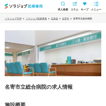
求人検索
コラム
キープ
メニュー
ソラジョブTOP
>
ソラジョブ医療事務
>
北海道
>
名寄市
>
名寄市立総合病院
名寄市立総合病院
の求人情報
施設概要