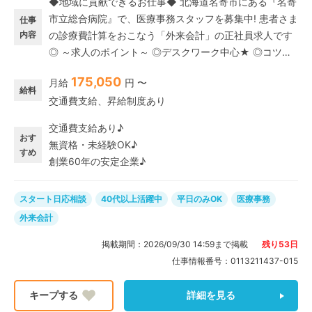
◆地域に貢献できるお仕事◆ 北海道名寄市にある『名寄
市立総合病院』で、医療事務スタッフを募集中! 患者さま
仕事
内容
の診療費計算をおこなう「外来会計」の正社員求人です
◎ ～求人のポイント～ ◎デスクワーク中心★ ◎コツコ
ツ黙々と事務作業をしたい方、歓迎♪ ◎一般事務・営業
175,050
月給
円 〜
事務などの事務経験を活かせます! 大人気☆土日祝休み
給料
交通費支給、昇給制度あり
の完全週休二日制です! カレンダー通りのお休みで予定が
立てやすい☆ 残業は月平均10時間ほどとかなり少なめ。
交通費支給あり♪
プライベートやご家庭とムリなく両立できます◎ スタッ
おす
無資格・未経験OK♪
フの半数近くが子育て世代の主婦(夫)なので、お子さん
すめ
創業60年の安定企業♪
の学校行事や体調不良による急なお休みも「お互い様」
と助け合っています♪
スタート日応相談
40代以上活躍中
平日のみOK
医療事務
外来会計
掲載期間：
2026/09/30 14:59
まで掲載
残り
53
日
仕事情報番号：
0113211437-015
詳細を見る