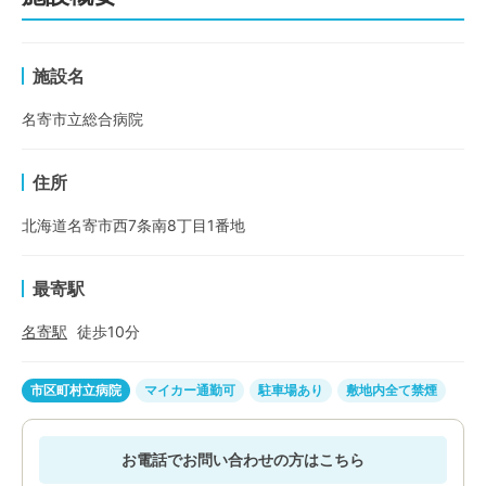
施設名
名寄市立総合病院
住所
北海道名寄市西7条南8丁目1番地
最寄駅
名寄
駅
徒歩
10
分
市区町村立病院
マイカー通勤可
駐車場あり
敷地内全て禁煙
お電話でお問い合わせの方はこちら