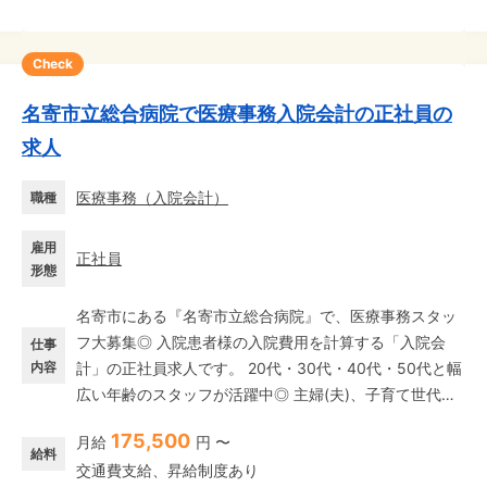
Check
名寄市立総合病院で医療事務入院会計の正社員の
求人
医療事務
（
入院会計
）
職種
雇用
正社員
形態
名寄市にある『名寄市立総合病院』で、医療事務スタッ
フ大募集◎ 入院患者様の入院費用を計算する「入院会
仕事
内容
計」の正社員求人です。 20代・30代・40代・50代と幅
広い年齢のスタッフが活躍中◎ 主婦(夫)、子育て世代、
中高年・シニアも多数! ★未経験スタート歓迎★ 充実の
175,500
月給
円 〜
研修制度や先輩スタッフの手厚いフォロー体制が整って
給料
交通費支給、昇給制度あり
いるので、初めての方も安心してスタートできる環境で