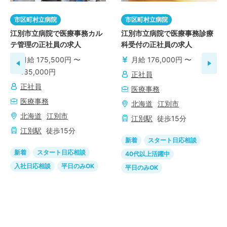
市区町村立病院
市区町村立病院
江別市立病院で医療事務カル
江別市立病院で医療事務診療
テ管理の正社員の求人
科受付の正社員の求人
月給 175,500円 〜
月給 176,000円 〜
185,000円
正社員
正社員
医療事務
医療事務
北海道
江別市
北海道
江別市
江別
駅
徒歩
15
分
江別
駅
徒歩
15
分
新着
スタート日応相談
新着
スタート日応相談
40代以上活躍中
入社日応相談
平日のみOK
平日のみOK