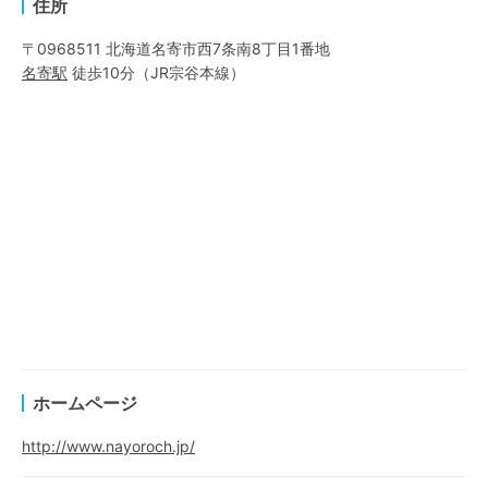
住所
〒0968511 北海道名寄市西7条南8丁目1番地
名寄
駅
徒歩10分
（
JR宗谷本線
）
ホームページ
http://www.nayoroch.jp/