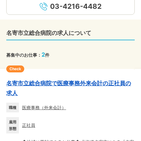
03-4216-4482
名寄市立総合病院の求人について
2
募集中のお仕事：
件
Check
名寄市立総合病院で医療事務外来会計の正社員の
求人
医療事務
（
外来会計
）
職種
雇用
正社員
形態