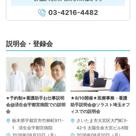
03-4216-4482
説明会・登録会
※予約制※看護助手お仕事説明
★8/10開催★医療事務・看護
会@済生会宇都宮病院での説明
助手説明会@ソラスト埼玉オフ
会
ィスでの説明会
栃木県宇都宮市竹林町911-
さいたま市大宮区大門町3-
1 済生会宇都宮病院
42-5 太陽生命大宮ビル6階
2026年08月10日（月）
2026年08月10日（月）