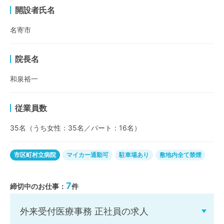
開設者氏名
名寄市
院長名
和泉裕一
従業員数
35名（うち女性：35名／パート：16名）
市区町村立病院
マイカー通勤可
駐車場あり
敷地内全て禁煙
7
締切中のお仕事：
件
外来受付医療事務 正社員の求人