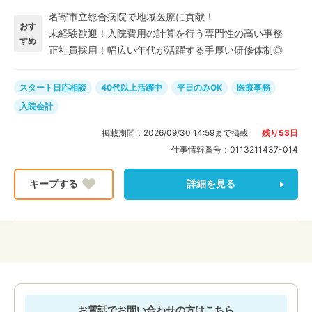
す。 手に職つけて長く活躍できます♪ 「子育てもひと段
名寄市立総合病院で地域医療に貢献！
落したし、新しいことにチャレンジしたい」 「クリニッ
おす
未経験歓迎！入院費用の計算を行う専門性の高い事務
クや病院でのお仕事に興味がある」 「ブランクがあるけ
すめ
正社員採用！幅広い年代が活躍する手厚い研修体制◎
ど医療事務として、もう一度輝きたい」 そんな方にピッ
タリのお仕事です◎
スタート日応相談
40代以上活躍中
平日のみOK
医療事務
入院会計
掲載期間：
2026/09/30 14:59
まで掲載
残り
53
日
仕事情報番号：
0113211437-014
詳細を見る
お電話でお問い合わせの方はこちら