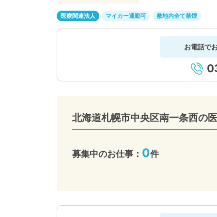
医療関連法人
マイカー通勤可
敷地内全て禁煙
お電話で
0
北海道札幌市中央区南一条西の
0
募集中のお仕事：
件