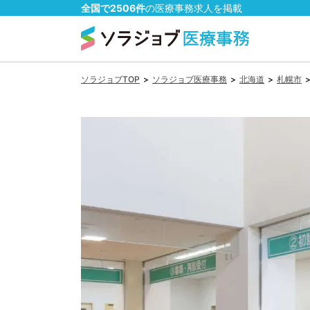
全国で
2506
件
の
医療事務
求人を掲載
ソラジョブTOP
>
ソラジョブ医療事務
>
北海道
>
札幌市