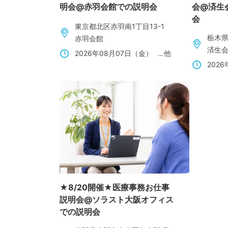
明会@赤羽会館での説明会
会@済生
会
東京都北区赤羽南1丁目13-1
栃木県
赤羽会館
済生
2026年08月07日（金）
…他
202
★8/20開催★医療事務お仕事
説明会@ソラスト大阪オフィス
での説明会