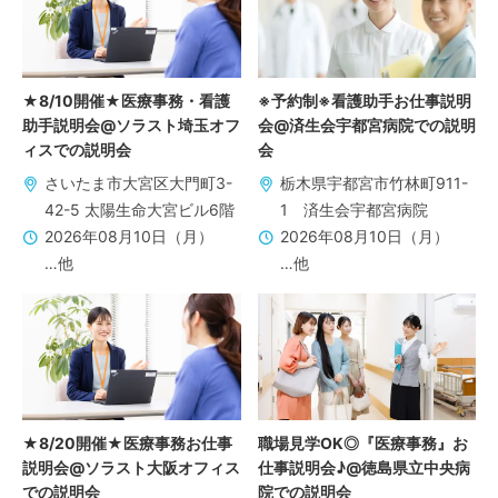
★8/10開催★医療事務・看護
※予約制※看護助手お仕事説明
助手説明会@ソラスト埼玉オフ
会@済生会宇都宮病院での説明
ィスでの説明会
会
さいたま市大宮区大門町3-
栃木県宇都宮市竹林町911-
42-5 太陽生命大宮ビル6階
1 済生会宇都宮病院
2026年08月10日（月）
2026年08月10日（月）
…他
…他
★8/20開催★医療事務お仕事
職場見学OK◎『医療事務』お
説明会@ソラスト大阪オフィス
仕事説明会♪@徳島県立中央病
での説明会
院での説明会