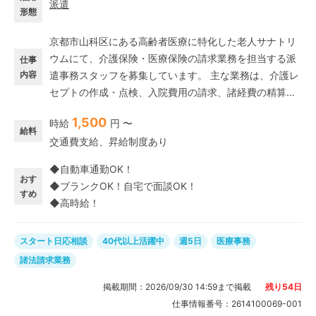
派遣
形態
京都市山科区にある高齢者医療に特化した老人サナトリ
ウムにて、介護保険・医療保険の請求業務を担当する派
仕事
内容
遣事務スタッフを募集しています。 主な業務は、介護レ
セプトの作成・点検、入院費用の請求、諸経費の精算、
その他入院に関する事務処理です。
1,500
時給
円 〜
給料
交通費支給、昇給制度あり
◆自動車通勤OK！
おす
◆ブランクOK！自宅で面談OK！
すめ
◆高時給！
スタート日応相談
40代以上活躍中
週5日
医療事務
諸法請求業務
掲載期間：
2026/09/30 14:59
まで掲載
残り
54
日
仕事情報番号：
2614100069-001