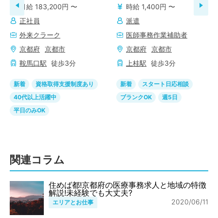
月給 183,200円 〜
時給 1,400円 〜
正社員
派遣
外来クラーク
医師事務作業補助者
京都府
京都市
京都府
京都市
鞍馬口
駅
徒歩
3
分
上桂
駅
徒歩
3
分
新着
資格取得支援制度あり
新着
スタート日応相談
40代以上活躍中
ブランクOK
週5日
平日のみOK
関連コラム
住めば都!京都府の医療事務求人と地域の特徴
解説!未経験でも大丈夫?
2020/06/11
エリアとお仕事