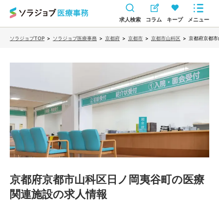
求人検索
コラム
キープ
メニュー
ソラジョブTOP
>
ソラジョブ医療事務
>
京都府
>
京都市
>
京都市山科区
>
京都府京都市
京都府京都市山科区日ノ岡夷谷町の医療
関連施設
の求人情報