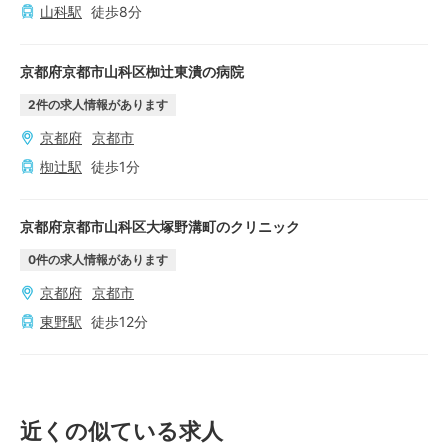
山科
駅
徒歩
8
分
京都府京都市山科区椥辻東潰の病院
2
件の求人情報があります
京都府
京都市
椥辻
駅
徒歩
1
分
京都府京都市山科区大塚野溝町のクリニック
0
件の求人情報があります
京都府
京都市
東野
駅
徒歩
12
分
近くの似ている求人