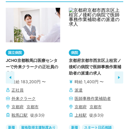
国立病院
病院
JCHO京都鞍馬口医療センタ
京都府京都市西京区上桂宮ノ
ーで外来クラークの正社員の
後町の病院で医師事務作業補
求人
助者の派遣の求人
月給 183,200円 〜
時給 1,400円 〜
正社員
派遣
外来クラーク
医師事務作業補助者
京都府
京都市
京都府
京都市
鞍馬口
駅
徒歩
3
分
上桂
駅
徒歩
3
分
新着
資格取得支援制度あり
新着
スタート日応相談