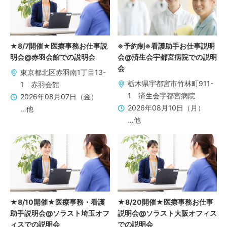
★8/7開催★医療事務お仕事説
※予約制※看護助手お仕事説明
明会@赤羽会館での説明会
会@済生会宇都宮病院での説明
会
東京都北区赤羽南1丁目13-
栃木県宇都宮市竹林町911-
1 赤羽会館
1 済生会宇都宮病院
2026年08月07日（金）
2026年08月10日（月）
…他
…他
★8/10開催★医療事務・看護
★8/20開催★医療事務お仕事
助手説明会@ソラスト埼玉オフ
説明会@ソラスト大阪オフィス
ィスでの説明会
での説明会