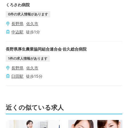
くろさわ病院
0
件の求人情報があります
長野県
佐久市
中込
駅
徒歩
1
分
長野県厚生農業協同組合連合会 佐久総合病院
1
件の求人情報があります
長野県
佐久市
臼田
駅
徒歩
15
分
近くの似ている求人