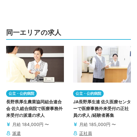
同一エリアの求人
公立・公的病院
公立・公的病院
長野県厚生農業協同組合連合
JA長野厚生連 佐久医療センタ
会 佐久総合病院で医療事務外
ーで医療事務外来受付の正社
来受付の派遣の求人
員の求人 /経験者募集
月給 184,000円 〜
月給 185,000円 〜
派遣
正社員