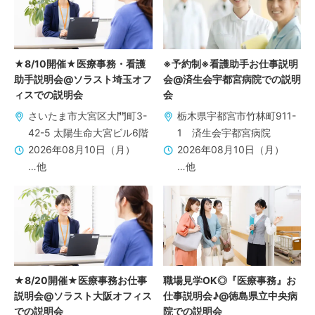
★8/10開催★医療事務・看護
※予約制※看護助手お仕事説明
助手説明会@ソラスト埼玉オフ
会@済生会宇都宮病院での説明
ィスでの説明会
会
さいたま市大宮区大門町3-
栃木県宇都宮市竹林町911-
42-5 太陽生命大宮ビル6階
1 済生会宇都宮病院
2026年08月10日（月）
2026年08月10日（月）
…他
…他
★8/20開催★医療事務お仕事
職場見学OK◎『医療事務』お
説明会@ソラスト大阪オフィス
仕事説明会♪@徳島県立中央病
での説明会
院での説明会