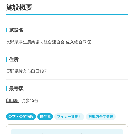
施設概要
施設名
長野県厚生農業協同組合連合会 佐久総合病院
住所
長野県佐久市臼田197
最寄駅
臼田
駅
徒歩
15
分
公立・公的病院
厚生連
マイカー通勤可
敷地内全て禁煙