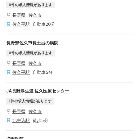
0
件の求人情報があります
長野県
佐久市
佐久平
駅
自動車
20
分
長野県佐久市長土呂の病院
0
件の求人情報があります
長野県
佐久市
佐久平
駅
自動車
5
分
JA長野厚生連 佐久医療センター
1
件の求人情報があります
長野県
佐久市
北中込
駅
徒歩
5
分
増田医院