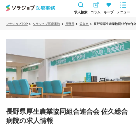
求人検索
コラム
キープ
メニュー
ソラジョブTOP
>
ソラジョブ医療事務
>
長野県
>
佐久市
>
長野県厚生農業協同組合連合会
長野県厚生農業協同組合連合会 佐久総合
病院
の求人情報