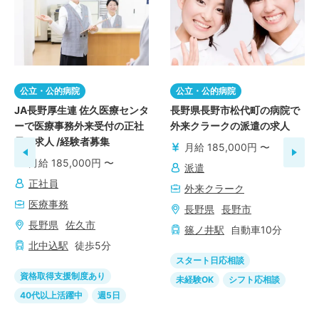
公立・公的病院
公立・公的病院
JA長野厚生連 佐久医療センタ
長野県長野市松代町の病院で
ーで医療事務外来受付の正社
外来クラークの派遣の求人
員の求人 /経験者募集
月給 185,000円 〜
月給 185,000円 〜
派遣
正社員
外来クラーク
医療事務
長野県
長野市
長野県
佐久市
篠ノ井
駅
自動車
10
分
北中込
駅
徒歩
5
分
スタート日応相談
資格取得支援制度あり
未経験OK
シフト応相談
40代以上活躍中
週5日