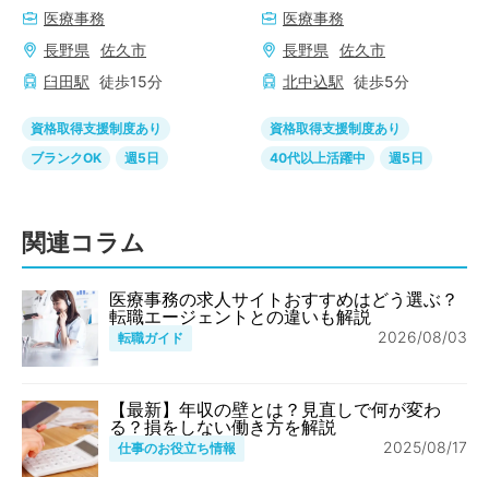
医療事務
医療事務
長野県
佐久市
長野県
佐久市
臼田
駅
徒歩
15
分
北中込
駅
徒歩
5
分
資格取得支援制度あり
資格取得支援制度あり
ブランクOK
週5日
40代以上活躍中
週5日
関連コラム
医療事務の求人サイトおすすめはどう選ぶ？
転職エージェントとの違いも解説
2026/08/03
転職ガイド
【最新】年収の壁とは？見直しで何が変わ
る？損をしない働き方を解説
2025/08/17
仕事のお役立ち情報