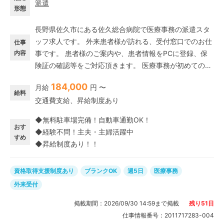
派遣
形態
長野県佐久市にある佐久総合病院で医療事務の派遣スタ
ッフ求人です。 外来患者様が訪れる、受付窓口でのお仕
仕事
内容
事です。 患者様のご案内や、患者情報をPCに登録、保
険証の確認等をご対応頂きます。 医療事務が初めての方
でも、始めやすいお仕事です♪ 経験不問・資格不問! 窓口
184,000
月給
円 〜
業務なので、一般事務やスーパーのレジなど、接客の経
給料
交通費支給、昇給制度あり
験を活かしてお仕事が出来ます! 医療事務経験者の方も大
歓迎です! 20代・30代・40代・50代を中心に5名のスタ
◆無料駐車場完備！自動車通勤OK！
ッフが活躍中! 分からないことは確認できるようフォロー
おす
◆経験不問！主夫・主婦活躍中
体制を整えています。
すめ
◆昇給制度あり！！
資格取得支援制度あり
ブランクOK
週5日
医療事務
外来受付
掲載期間：
2026/09/30 14:59
まで掲載
残り
51
日
仕事情報番号：
2011717283-004