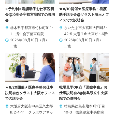
※予約制※看護助手お仕事説明
★8/10開催★医療事務・看護
会@済生会宇都宮病院での説明
助手説明会@ソラスト埼玉オフ
会
ィスでの説明会
栃木県宇都宮市竹林町911-
さいたま市大宮区大門町3-
1 済生会宇都宮病院
42-5 太陽生命大宮ビル6階
2026年08月10日（月）
2026年08月10日（月）
…他
…他
★8/20開催★医療事務お仕事
職場見学OK◎『医療事務』お
説明会@ソラスト大阪オフィス
仕事説明会♪@徳島県立中央病
での説明会
院での説明会
大阪府大阪市中央区久太郎
徳島県徳島市蔵本町1丁目
町2-4-11 クラボウアネッ
10-3 徳島県立中央病院