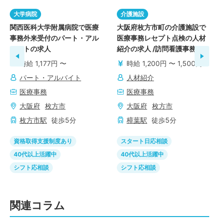
大学病院
介護施設
関西医科大学附属病院で医療
大阪府枚方市町の介護施設で
事務外来受付のパート・アル
医療事務レセプト点検の人材
バイトの求人
紹介の求人 /訪問看護事務
時給 1,177円 〜
時給 1,200円 〜 1,500円
パート・アルバイト
人材紹介
医療事務
医療事務
大阪府
枚方市
大阪府
枚方市
枚方市
駅
徒歩
5
分
樟葉
駅
徒歩
5
分
資格取得支援制度あり
スタート日応相談
40代以上活躍中
40代以上活躍中
シフト応相談
シフト応相談
関連コラム