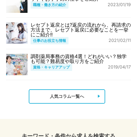
2023/01/19
職種・働き方の紹介
レセプト返戻とは?返戻の流れから、再請求の
方法まで、レセプト返戻に必要なことを一挙
にご紹介!!
2021/02/11
仕事のお役立ち情報
調剤薬局事務の資格4選！どれがいい？独学
も可能？難易度や取り方をご紹介
2019/04/17
資格・キャリアアップ
人気コラム一覧へ
キーワード・条件から求人を検索する