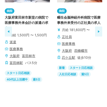
病院
病院
大阪府富田林市新堂の病院で
畷生会脳神経外科病院で医療
医療事務外来会計の派遣の求
事務外来受付の正社員の求人
人
月給 181,600円 〜
時給 1,500円 〜 1,500円
正社員
派遣
医療事務
医療事務
大阪府
四條畷市
大阪府
富田林市
忍ケ丘
駅
徒歩
10
分
富田林
駅
バス
5
分
新着
スタート日応相談
スタート日応相談
入社日応相談
週5日
40代以上活躍中
週5日