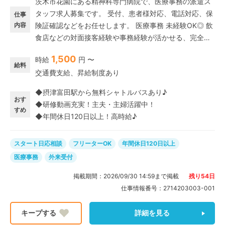
茨木市花園にある精神科専門病院で、医療事務の派遣ス
タッフ求人募集です。 受付、患者様対応、電話対応、保
仕事
内容
険証確認などをお任せします。 医療事務 未経験OK◎ 飲
食店などの対面接客経験や事務経験が活かせる、完全週
休2日制のフルタイム派遣のおしごとです。 業務のサポ
1,500
時給
円 〜
ート体制も充実している病院なので、未経験でも安心し
給料
交通費支給、昇給制度あり
てスタートできます。
◆摂津富田駅から無料シャトルバスあり♪
おす
◆研修動画充実！主夫・主婦活躍中！
すめ
◆年間休日120日以上！高時給♪
スタート日応相談
フリーターOK
年間休日120日以上
医療事務
外来受付
掲載期間：
2026/09/30 14:59
まで掲載
残り
54
日
仕事情報番号：
2714203003-001
詳細を見る