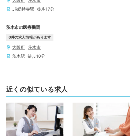
大阪府
茨木市
JR総持寺
駅
徒歩
17
分
茨木市の医療機関
0
件の求人情報があります
大阪府
茨木市
茨木
駅
徒歩
10
分
近くの似ている求人