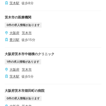
茨木
駅
徒歩
8
分
茨木市の医療機関
0
件の求人情報があります
大阪府
茨木市
豊川
駅
徒歩
15
分
大阪府茨木市中穂積のクリニック
1
件の求人情報があります
大阪府
茨木市
茨木
駅
徒歩
5
分
大阪府茨木市畑田町の病院
0
件の求人情報があります