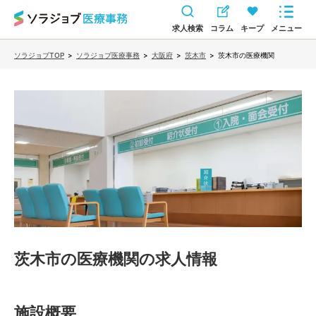
求人検索
コラム
キープ
メニュー
ソラジョブTOP
>
ソラジョブ医療事務
>
大阪府
>
茨木市
>
茨木市の医療機関
茨木市の医療機関
の求人情報
施設概要