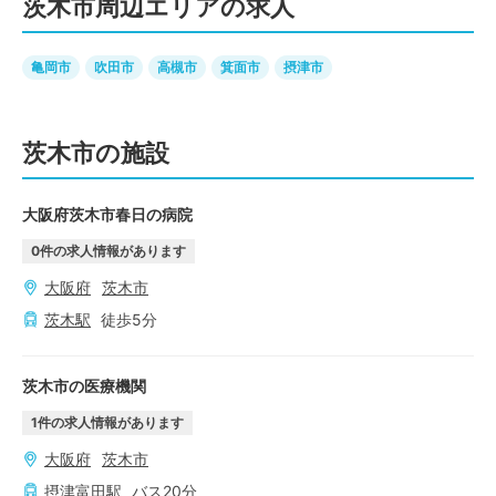
茨木市周辺エリアの求人
亀岡市
吹田市
高槻市
箕面市
摂津市
茨木市の施設
大阪府茨木市春日の病院
0
件の求人情報があります
大阪府
茨木市
茨木
駅
徒歩
5
分
茨木市の医療機関
1
件の求人情報があります
大阪府
茨木市
摂津富田
駅
バス
20
分