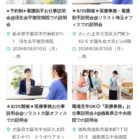
※予約制※看護助手お仕事説明
★8/10開催★医療事務・看護
会@済生会宇都宮病院での説明
助手説明会@ソラスト埼玉オフ
会
ィスでの説明会
栃木県宇都宮市竹林町911-
さいたま市大宮区大門町3-
1 済生会宇都宮病院
42-5 太陽生命大宮ビル6階
2026年08月10日（月）
2026年08月10日（月）
…他
…他
★8/20開催★医療事務お仕事
職場見学OK◎『医療事務』お
説明会@ソラスト大阪オフィス
仕事説明会♪@徳島県立中央病
での説明会
院での説明会
大阪府大阪市中央区久太郎
徳島県徳島市蔵本町1丁目
町2-4-11 クラボウアネッ
10-3 徳島県立中央病院