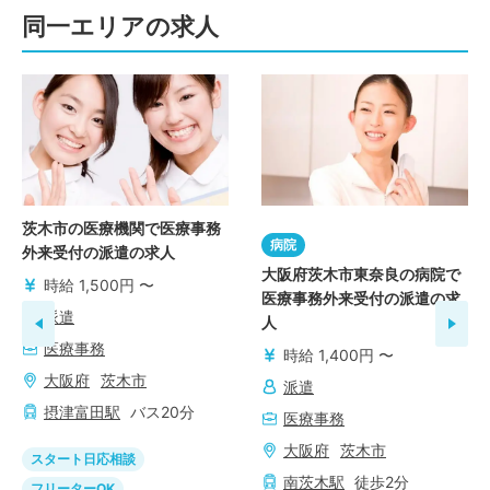
同一エリアの求人
茨木市の医療機関で医療事務
病院
外来受付の派遣の求人
大阪府茨木市東奈良の病院で
時給 1,500円 〜
医療事務外来受付の派遣の求
派遣
人
医療事務
時給 1,400円 〜
大阪府
茨木市
派遣
摂津富田
駅
バス
20
分
医療事務
大阪府
茨木市
スタート日応相談
南茨木
駅
徒歩
2
分
フリーターOK