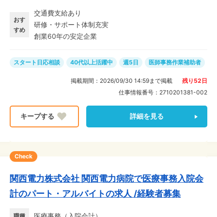
トすることで医療現場に貢献でき、やりがいたっぷり♪
交通費支給あり
まさに「縁の下の力持ち」! 充実の研修制度やサポート体
おす
研修・サポート体制充実
制が整っているので、必要な知識は働きながら身につけ
すめ
創業60年の安定企業
ることができます。未経験からのスタートも、安心して
チャレンジできる環境です★
スタート日応相談
40代以上活躍中
週5日
医師事務作業補助者
掲載期間：
2026/09/30 14:59
まで掲載
残り
52
日
仕事情報番号：
2710201381-002
詳細を見る
Check
関西電力株式会社 関西電力病院で医療事務入院会
計のパート・アルバイトの求人 /経験者募集
医療事務
（
入院会計
）
職種