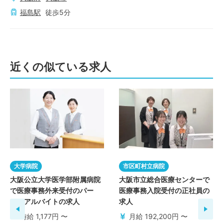
福島
駅
徒歩
5
分
近くの似ている求人
大学病院
市区町村立病院
大阪公立大学医学部附属病院
大阪市立総合医療センターで
で医療事務外来受付のパー
医療事務入院受付の正社員の
ト・アルバイトの求人
求人
時給 1,177円 〜
月給 192,200円 〜