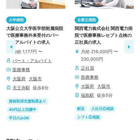
大学病院
企業立病院
大阪公立大学医学部附属病院
関西電力株式会社 関西電力病
で医療事務外来受付のパー
院で医療事務レセプト点検の
ト・アルバイトの求人
正社員の求人
時給 1,177円 〜
月給 216,000円 〜
230,000円
パート・アルバイト
正社員
医療事務
医療事務
大阪府
大阪市
大阪府
大阪市
天王寺
駅
徒歩
8
分
福島
駅
徒歩
5
分
資格取得支援制度あり
駅近
入社日応相談
40代以上活躍中
シフト応相談
平日のみOK