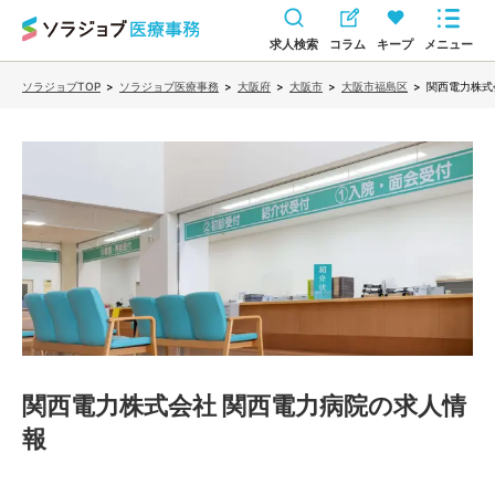
求人検索
コラム
キープ
メニュー
ソラジョブTOP
>
ソラジョブ医療事務
>
大阪府
>
大阪市
>
大阪市福島区
>
関西電力株式
関西電力株式会社 関西電力病院
の求人情
報