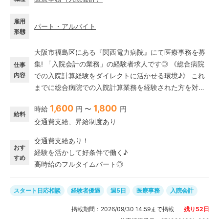
雇用
パート・アルバイト
形態
大阪市福島区にある『関西電力病院』にて医療事務を募
集! 「入院会計の業務」の経験者求人です◎ 《総合病院
仕事
内容
での入院計算経験をダイレクトに活かせる環境♪》 これ
までに総合病院での入院計算業務を経験された方を対象
とする求人です。DPC入院計算のある方、大歓迎◎ 培っ
1,600
1,800
時給
円 〜
円
てきた専門知識やスキルをそのまま活かし、即戦力とし
給料
交通費支給、昇給制度あり
て新しい職場で力を発揮していただけます。「せっかく
身につけた入院会計のスキルを眠らせたくない」「これ
交通費支給あり！
までのキャリアを無駄にせず、新しい環境でさらに磨き
おす
経験を活かして好条件で働く♪
をかけたい」と考えている方に最適です。あなたの経験
すめ
高時給のフルタイムパート◎
が大きな強みとなり、スムーズに業務になじめる環境が
整っています。
スタート日応相談
経験者優遇
週5日
医療事務
入院会計
掲載期間：
2026/09/30 14:59
まで掲載
残り
52
日