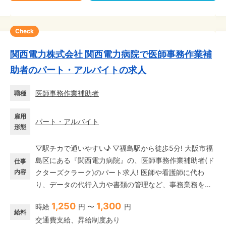
Check
関西電力株式会社 関西電力病院で医師事務作業補
助者のパート・アルバイトの求人
医師事務作業補助者
職種
雇用
パート・アルバイト
形態
▽駅チカで通いやすい♪ ▽福島駅から徒歩5分! 大阪市福
島区にある『関西電力病院』の、医師事務作業補助者(ド
仕事
内容
クターズクラーク)のパート求人! 医師や看護師に代わ
り、データの代行入力や書類の管理など、事務業務をサ
ポートします。 ◎注目の職種◎ 「医師事務作業補助者」
1,250
1,300
時給
円 〜
円
は、医師不足改善や働き方改革に貢献できる職種とし
給料
交通費支給、昇給制度あり
て、需要が高まっている人気のお仕事です! 医師をサポー