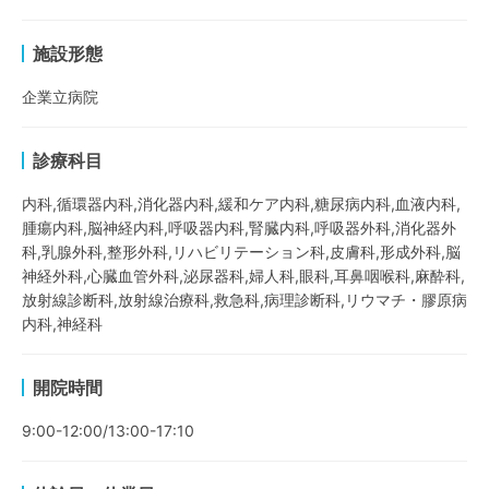
施設形態
企業立病院
診療科目
内科,循環器内科,消化器内科,緩和ケア内科,糖尿病内科,血液内科,
腫瘍内科,脳神経内科,呼吸器内科,腎臓内科,呼吸器外科,消化器外
科,乳腺外科,整形外科,リハビリテーション科,皮膚科,形成外科,脳
神経外科,心臓血管外科,泌尿器科,婦人科,眼科,耳鼻咽喉科,麻酔科,
放射線診断科,放射線治療科,救急科,病理診断科,リウマチ・膠原病
内科,神経科
開院時間
9:00-12:00/13:00-17:10