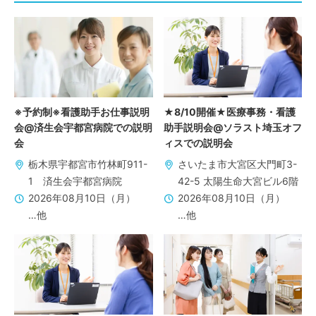
※予約制※看護助手お仕事説明
★8/10開催★医療事務・看護
会@済生会宇都宮病院での説明
助手説明会@ソラスト埼玉オフ
会
ィスでの説明会
栃木県宇都宮市竹林町911-
さいたま市大宮区大門町3-
1 済生会宇都宮病院
42-5 太陽生命大宮ビル6階
2026年08月10日（月）
2026年08月10日（月）
…他
…他