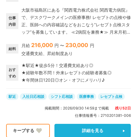
大阪市福島区にある『関西電力株式会社 関西電力病院』
で、デスクワークメインの医療事務! レセプトの点検や修
仕事
内容
正、医師への内容確認などをおこなう”レセプト点検スタ
ッフ”を募集しています。 ≪2病院を兼務★≫ 月末月初の
10日間は関西電力病院で、それ以外は関西電力病院から
216,000
230,000
月給
円 〜
円
徒歩10分以内と近くにある『JCHO大阪病院』での勤務
給料
交通費支給、昇給制度あり
です。2病院を兼務するので新鮮な気持ちで飽きることな
く、メリハリをつけて働けます◎ ≪これまでの経験を発
★駅近★徒歩5分！交通費支給あり◎
揮できる!≫ 医療機関にて外来レセプト経験があればご応
おす
★経験年数不問！外来レセプトの経験者募集◎
募OK★培ってきた知識やスキルを活かせます!
すめ
★年間休日120日◎オン・オフにメリハリ♪
駅近
入社日応相談
シフト応相談
医療事務
レセプト点検
掲載期間：
2026/09/30 14:59
まで掲載
残り
52
日
仕事情報番号：
2710201381-006
詳細を見る