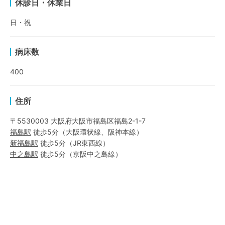
休診日・休業日
日・祝
病床数
400
住所
〒5530003 大阪府大阪市福島区福島2-1-7
福島
駅
徒歩5分
（
大阪環状線
、
阪神本線
）
新福島
駅
徒歩5分
（
JR東西線
）
中之島
駅
徒歩5分
（
京阪中之島線
）