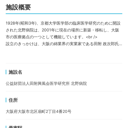
施設概要
1928年(昭和3年)、京都大学医学部の臨床医学研究のために開設
された北野病院は、2001年に現在の場所に新築・移転し、大阪
市の医療拠点の一つとして機能しています。<br />
設立のきっかけは、大阪の綿業界の実業家である田附 政次郎氏
が、病気の治療に際して京都大学医学部に寄付をしたこと。「公
益財団法人田附興風会」という名称に、その由来を感じることが
できます。
施設名
公益財団法人田附興風会医学研究所 北野病院
住所
大阪府大阪市北区扇町2丁目4番20号