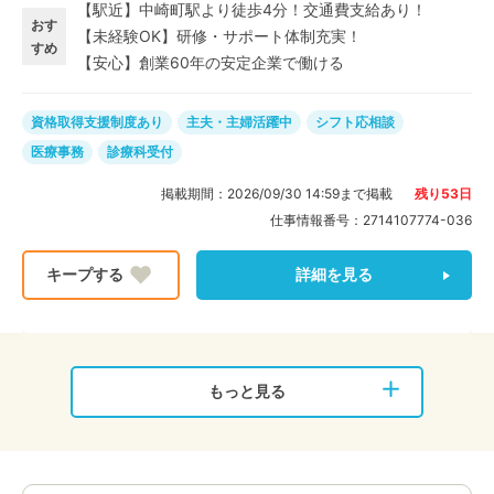
【駅近】中崎町駅より徒歩4分！交通費支給あり！
してから出勤♪退勤後はお子さんのお迎えや夕食作りの
おす
【未経験OK】研修・サポート体制充実！
時間にも余裕で間に合う◎ ライフスタイルに合わせて柔
すめ
【安心】創業60年の安定企業で働ける
軟に対応できます♪
資格取得支援制度あり
主夫・主婦活躍中
シフト応相談
医療事務
診療科受付
掲載期間：
2026/09/30 14:59
まで掲載
残り
53
日
仕事情報番号：
2714107774-036
詳細を見る
もっと見る