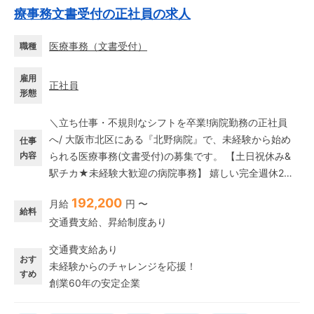
療事務文書受付の正社員の求人
医療事務
（
文書受付
）
職種
雇用
正社員
形態
＼立ち仕事・不規則なシフトを卒業!病院勤務の正社員
へ/ 大阪市北区にある『北野病院』で、未経験から始め
仕事
内容
られる医療事務(文書受付)の募集です。 【土日祝休み&
駅チカ★未経験大歓迎の病院事務】 嬉しい完全週休2日
制(土日祝休み)! 駅チカで毎日の通勤もストレスフリーで
192,200
月給
円 〜
ラクラク♪ 無資格・未経験から安心してスタートできる
給料
交通費支給、昇給制度あり
手厚い研修制度を完備しています◎ デスクワークだけで
なく患者さま対応も行うため異業種からの転職も大歓迎!
交通費支給あり
ホテル・アパレル・飲食店などの接客業や、一般事務・
おす
未経験からのチャレンジを応援！
営業事務などの事務職で培ったスキルがそのまま活かせ
すめ
創業60年の安定企業
ます。 過去の経験を活かして一緒に成長しましょう♪