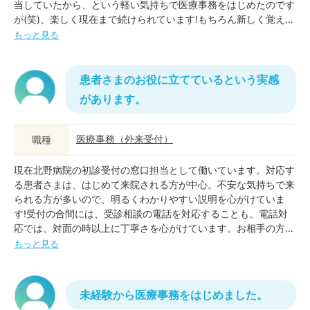
当していたから、という軽い気持ちで医療事務をはじめたのです
が(笑)、楽しく現在まで続けられています!もちろん新しく覚える
ことはありますが、前職の接客やレジの経験も充分に活かせてい
もっと見る
ます。
患者さまのお役に立てているという実感
があります。
医療事務
（
外来受付
）
職種
現在北野病院の初診受付の窓口担当として働いています。対応す
る患者さまは、はじめて来院される方が中心。不安な気持ちで来
られる方が多いので、明るくわかりやすい説明を心がけていま
す!受付の合間には、受診相談の電話を対応することも。電話対
応では、対面の時以上に丁寧さを心がけています。お相手の方
に、「ありがとう」「分かりやすいね」と言っていただくことが
もっと見る
何よりもうれしいです!
未経験から医療事務をはじめました。