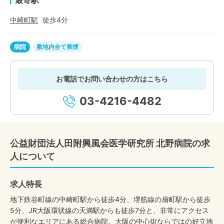
最寄駅
中崎町
駅
徒歩
4
分
病院
敷地内全て禁煙
お電話でお問い合わせの方はこちら
03-4216-4482
公益財団法人田附興風会医学研究所 北野病院の求
人について
求人特長
地下鉄谷町線の中崎町駅から徒歩4分、堺筋線の扇町駅から徒歩
5分、JR大阪環状線の天満駅からも徒歩7分と、非常にアクセス
が便利なエリアにある総合病院。大阪の中心街ならではの好立地