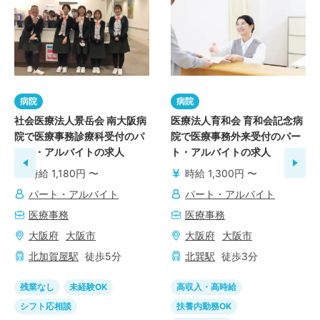
病院
病院
社会医療法人景岳会 南大阪病
医療法人育和会 育和会記念病
院で医療事務診療科受付のパ
院で医療事務外来受付のパー
ート・アルバイトの求人
ト・アルバイトの求人
時給 1,180円 〜
時給 1,300円 〜
パート・アルバイト
パート・アルバイト
医療事務
医療事務
大阪府
大阪市
大阪府
大阪市
北加賀屋
駅
徒歩
5
分
北巽
駅
徒歩
3
分
残業なし
未経験OK
高収入・高時給
シフト応相談
扶養内勤務OK