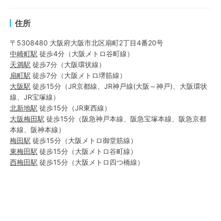
住所
〒5308480 大阪府大阪市北区扇町2丁目4番20号
中崎町
駅
徒歩4分
（
大阪メトロ谷町線
）
天満
駅
徒歩7分
（
大阪環状線
）
扇町
駅
徒歩7分
（
大阪メトロ堺筋線
）
大阪
駅
徒歩15分
（
JR京都線
、
JR神戸線(大阪～神戸)
、
大阪環状
線
、
JR宝塚線
）
北新地
駅
徒歩15分
（
JR東西線
）
大阪梅田
駅
徒歩15分
（
阪急神戸本線
、
阪急宝塚本線
、
阪急京都
本線
、
阪神本線
）
梅田
駅
徒歩15分
（
大阪メトロ御堂筋線
）
東梅田
駅
徒歩15分
（
大阪メトロ谷町線
）
西梅田
駅
徒歩15分
（
大阪メトロ四つ橋線
）