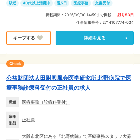
駅近
40代以上活躍中
週5日
医療事務
文書受付
掲載期間：
2026/09/30 14:59
まで掲載
残り
53
日
仕事情報番号：
2714107774-034
詳細を見る
Check
公益財団法人田附興風会医学研究所 北野病院で医
療事務診療科受付の正社員の求人
医療事務
（
診療科受付
）
職種
雇用
正社員
形態
大阪市北区にある『北野病院』で医療事務スタッフ大募