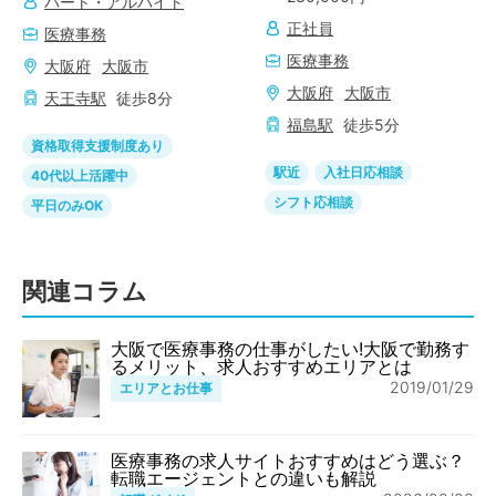
パート・アルバイト
正社員
医療事務
医療事務
大阪府
大阪市
大阪府
大阪市
天王寺
駅
徒歩
8
分
福島
駅
徒歩
5
分
資格取得支援制度あり
駅近
入社日応相談
40代以上活躍中
シフト応相談
平日のみOK
関連コラム
大阪で医療事務の仕事がしたい!大阪で勤務す
るメリット、求人おすすめエリアとは
2019/01/29
エリアとお仕事
医療事務の求人サイトおすすめはどう選ぶ？
転職エージェントとの違いも解説