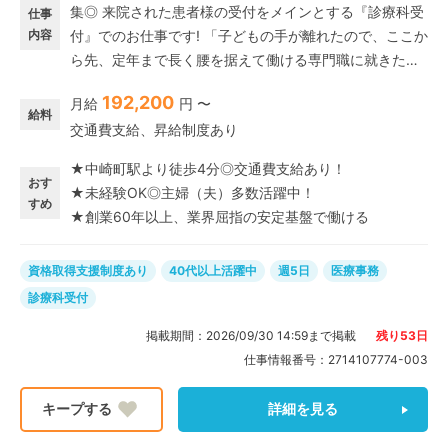
集◎ 来院された患者様の受付をメインとする『診療科受
仕事
内容
付』でのお仕事です! 「子どもの手が離れたので、ここか
ら先、定年まで長く腰を据えて働ける専門職に就きた
い」 「同世代が多く、お互いの生活リズムを理解し合え
192,200
月給
円 〜
る環境で働きたい」 とお考えのあなたにピッタリ♪ ▼シ
給料
交通費支給、昇給制度あり
フトはワンシフトのみ♪ ▼残業対応は当番制◎残業手当
が付くのでご安心ください。 ▼完全週休二日制☆平日は
★中崎町駅より徒歩4分◎交通費支給あり！
しっかり働き、週末は自分の時間を120%満喫するとい
おす
★未経験OK◎主婦（夫）多数活躍中！
う、メリハリのある働き方がメンバーからも『生活リズ
すめ
★創業60年以上、業界屈指の安定基盤で働ける
ムが整う』と大好評です!
資格取得支援制度あり
40代以上活躍中
週5日
医療事務
診療科受付
掲載期間：
2026/09/30 14:59
まで掲載
残り
53
日
仕事情報番号：
2714107774-003
詳細を見る