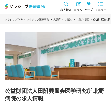
求人検索
コラム
キープ
メニュー
ソラジョブTOP
>
ソラジョブ医療事務
>
大阪府
>
大阪市
>
大阪市北区
>
公益財団法人田
公益財団法人田附興風会医学研究所 北野
病院
の求人情報