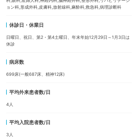
科,眼科,産婦人科,神経内科,脳神経外科,整形外科,リハビリテーシ
ョン科,形成外科,皮膚科,放射線科,麻酔科,救急科,病理診断科
休診日・休業日
日曜日、祝日、第2・第4土曜日、年末年始12月29日～1月3日は
休診
病床数
699床(一般687床、精神12床)
平均外来患者数/日
4
人
平均入院患者数/日
3
人