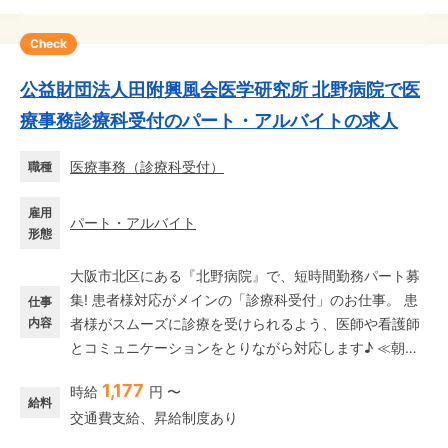
Check
公益財団法人田附興風会医学研究所 北野病院で医
療事務診療科受付のパート・アルバイトの求人
医療事務
（
診療科受付
）
職種
雇用
パート・アルバイト
形態
大阪市北区にある『北野病院』で、短時間勤務パート募
集! 患者様対応がメインの「診療科受付」のお仕事。 患
仕事
内容
者様がスムーズに診療を受けられるよう、医師や看護師
とコミュニケーションをとりながら対応します♪ ≪朝は
ゆっくり9時スタート≫ 今回募集するのは扶養内勤務可
1,177
時給
円 〜
能な、平日のみ×週3日～週4日の短時間パート! 9時～14
給料
交通費支給、昇給制度あり
時までの勤務なので、家庭との両立やプライベートの時
間を有効に使うことができます♪ 朝はお子さんを送り出