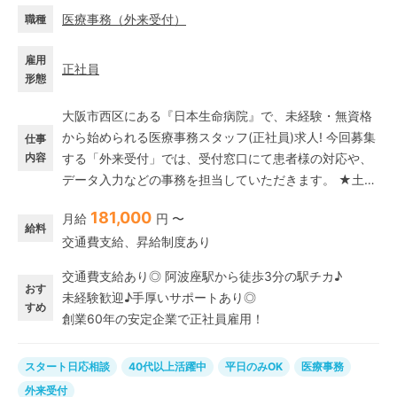
医療事務
（
外来受付
）
職種
雇用
正社員
形態
大阪市西区にある『日本生命病院』で、未経験・無資格
から始められる医療事務スタッフ(正社員)求人! 今回募集
仕事
内容
する「外来受付」では、受付窓口にて患者様の対応や、
データ入力などの事務を担当していただきます。 ★土日
祝休み・完全週休2日制★ 平日のみの勤務で予定が立て
181,000
月給
円 〜
やすく、プライベートも子どもとの時間も大切にしなが
給料
交通費支給、昇給制度あり
ら働けますよ♪ 家庭と両立したい方にピッタリ! ★最初に
患者様を迎える窓口業務★ 病院の印象を決める大切なポ
交通費支給あり◎ 阿波座駅から徒歩3分の駅チカ♪
ジションだから、やりがいたっぷり♪ カフェ・アパレル
おす
未経験歓迎♪手厚いサポートあり◎
販売・コンビニなどの接客経験を活かして、事務職デビ
すめ
創業60年の安定企業で正社員雇用！
ューが叶います◎ 保険や医療制度などの知識は、業務の
中で自然と身につきます♪
スタート日応相談
40代以上活躍中
平日のみOK
医療事務
外来受付