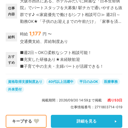
大阪市西区にある、ホテルみたいに綺麗な『日本生命病
院』でパートスタッフを大募集! 駅チカで通いやすさも抜
仕事
内容
群です♪ ≪家庭優先で働ける!シフト相談可◎≫ 週2日～
勤務OK★「子供のお迎えまでの午前だけ」「家事を済ま
せてゆっくり午後から」「家族を見送ってから出勤した
1,177
時給
円 〜
いから、10:00スタートにしたい」など、あなたに合わ
給料
交通費支給、昇給制度あり
せたシフトの相談が可能です♪ ライフスタイルに合わせ
て、扶養内で無理なく働けます! ≪研修充実×未経験者大
■週2日～OK◎柔軟なシフト相談可能！
歓迎!≫ 患者様対応が中心のお仕事★人と接することが
おす
■充実した研修あり★未経験歓迎
好きな方や、接客経験を活かしたい方にピッタリです◎
すめ
■子育て中の主夫・主婦パートが活躍できる！
受付だけでなく会計や計算業務にも挑戦でき、幅広い業
務を習得できます!
資格取得支援制度あり
40代以上活躍中
平日のみOK
医療事務
外来受付
掲載期間：
2026/09/30 14:59
まで掲載
残り
53
日
仕事情報番号：
2711803714-019
詳細を見る