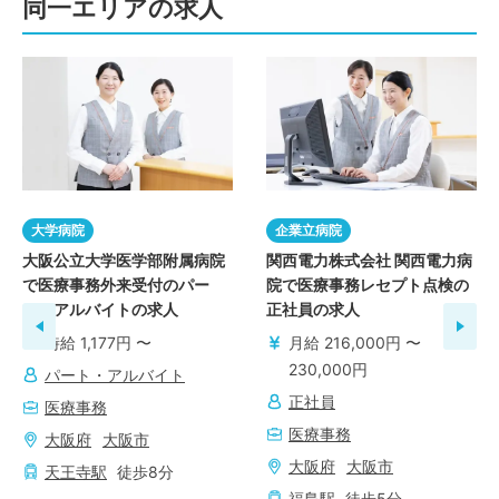
同一エリアの求人
大学病院
企業立病院
大阪公立大学医学部附属病院
関西電力株式会社 関西電力病
で医療事務外来受付のパー
院で医療事務レセプト点検の
ト・アルバイトの求人
正社員の求人
時給 1,177円 〜
月給 216,000円 〜
230,000円
パート・アルバイト
正社員
医療事務
医療事務
大阪府
大阪市
大阪府
大阪市
天王寺
駅
徒歩
8
分
福島
駅
徒歩
5
分