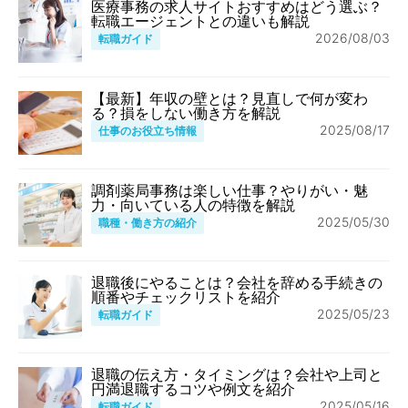
医療事務の求人サイトおすすめはどう選ぶ？
転職エージェントとの違いも解説
2026/08/03
転職ガイド
【最新】年収の壁とは？見直しで何が変わ
る？損をしない働き方を解説
2025/08/17
仕事のお役立ち情報
調剤薬局事務は楽しい仕事？やりがい・魅
力・向いている人の特徴を解説
2025/05/30
職種・働き方の紹介
退職後にやることは？会社を辞める手続きの
順番やチェックリストを紹介
2025/05/23
転職ガイド
退職の伝え方・タイミングは？会社や上司と
円満退職するコツや例文を紹介
2025/05/16
転職ガイド