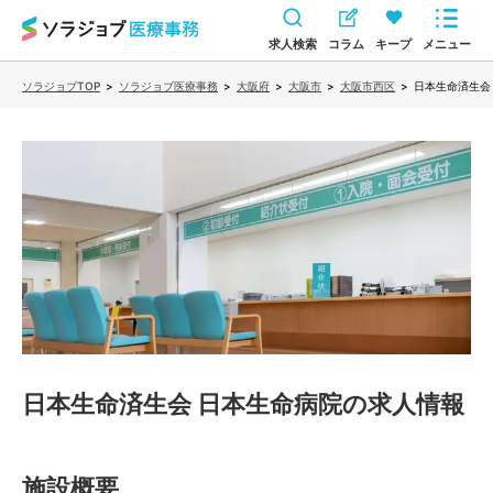
求人検索
コラム
キープ
メニュー
ソラジョブTOP
>
ソラジョブ医療事務
>
大阪府
>
大阪市
>
大阪市西区
>
日本生命済生会
日本生命済生会 日本生命病院
の求人情報
施設概要