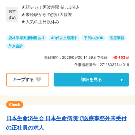
厚いフォロー≫ 未経験の方は保険知識の習得からスター
★駅チカ！阿波座駅 徒歩3分♪
ト! エルダー(教育係)がマニュアルにそって丁寧に指導す
おす
★未経験からの挑戦大歓迎
るので、成長を実感しながらスキルアップできます◎
すめ
★人気の土日祝休み
「医療事務を学んで手に職を!」と考えている方にもオス
スメです♪
資格取得支援制度あり
40代以上活躍中
平日のみOK
医療事務
外来会計
掲載期間：
2026/09/30 14:59
まで掲載
残り
53
日
仕事情報番号：
2711803714-018
詳細を見る
Check
日本生命済生会 日本生命病院で医療事務外来受付
の正社員の求人