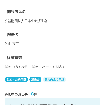
開設者氏名
公益財団法人日本生命済生会
院長名
笠山 宗正
従業員数
82名（うち女性：82名／パート：22名）
公立・公的病院
済生会
敷地内全て禁煙
8
締切中のお仕事：
件