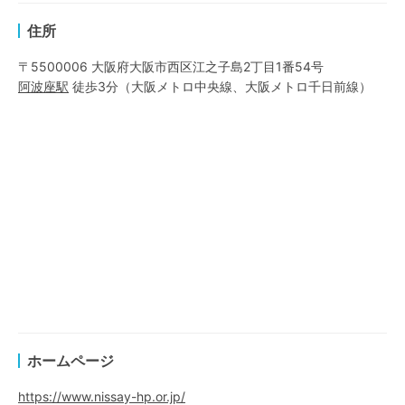
住所
〒5500006 大阪府大阪市西区江之子島2丁目1番54号
阿波座
駅
徒歩3分
（
大阪メトロ中央線
、
大阪メトロ千日前線
）
ホームページ
https://www.nissay-hp.or.jp/