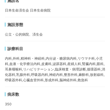
施設名
日本生命済生会 日本生命病院
施設形態
公立・公的病院、済生会
診療科目
内科,外科,精神科・神経科,内分泌・糖尿病内科,リウマチ科,小児
科,血液・化学療法内科,皮膚科,泌尿器科,産婦人科,腎臓内科,眼科,
耳鼻咽喉科,リハビリテーション,臨床検査・病理診断,循環器科,消
化器科,乳腺外科,呼吸器内科,神経内科,整形外科,麻酔科,放射線科,
呼吸器外科,心臓血管外科,形成外科,脳神経外科,救急科
病床数
350