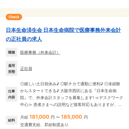
Check
日本生命済生会 日本生命病院で医療事務外来会計
の正社員の求人
医療事務
（
外来会計
）
職種
雇用
正社員
形態
◎嬉しい土日祝休み♪ ◎駅チカで通勤に便利♪ ◎未経験
からスタートできる♪ 大阪市西区にある『日本生命病
仕事
内容
院』で、外来会計スタッフを募集します! ≪デスクワーク
中心≫ 患者さまへの説明など接客対応もありますが、診
療費の計算業務はデスクワークがメイン◎ 一般事務や営
181,000
185,000
月給
円 〜
円
業事務、経理業務などの事務経験が活かせます! 体への負
給料
交通費支給、昇給制度あり
担が少ないのでムリなく勤務できます♪ ≪先輩社員の手