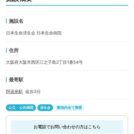
施設名
日本生命済生会 日本生命病院
住所
大阪府大阪市西区江之子島2丁目1番54号
最寄駅
阿波座
駅
徒歩
3
分
公立・公的病院
済生会
敷地内全て禁煙
お電話でお問い合わせの方はこちら