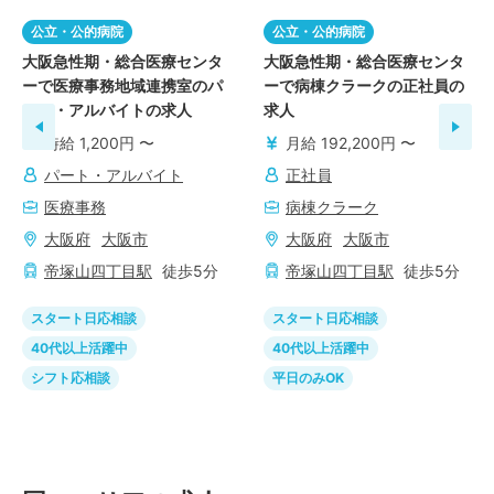
公立・公的病院
公立・公的病院
大阪急性期・総合医療センタ
大阪急性期・総合医療センタ
ーで医療事務地域連携室のパ
ーで病棟クラークの正社員の
ート・アルバイトの求人
求人
時給 1,200円 〜
月給 192,200円 〜
パート・アルバイト
正社員
医療事務
病棟クラーク
大阪府
大阪市
大阪府
大阪市
帝塚山四丁目
駅
徒歩
5
分
帝塚山四丁目
駅
徒歩
5
分
スタート日応相談
スタート日応相談
40代以上活躍中
40代以上活躍中
シフト応相談
平日のみOK