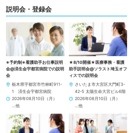
説明会・登録会
※予約制※看護助手お仕事説明
★8/10開催★医療事務・看護
会@済生会宇都宮病院での説明
助手説明会@ソラスト埼玉オフ
会
ィスでの説明会
栃木県宇都宮市竹林町911-
さいたま市大宮区大門町3-
1 済生会宇都宮病院
42-5 太陽生命大宮ビル6階
2026年08月10日（月）
2026年08月10日（月）
…他
…他