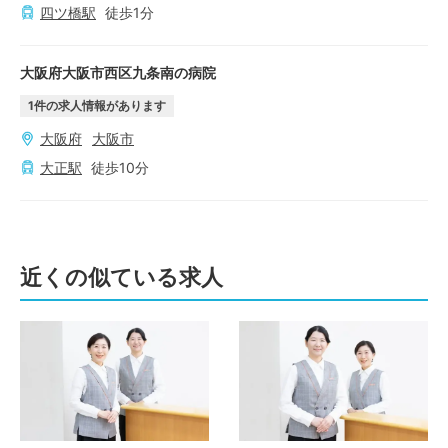
四ツ橋
駅
徒歩
1
分
大阪府大阪市西区九条南の病院
1
件の求人情報があります
大阪府
大阪市
大正
駅
徒歩
10
分
近くの似ている求人