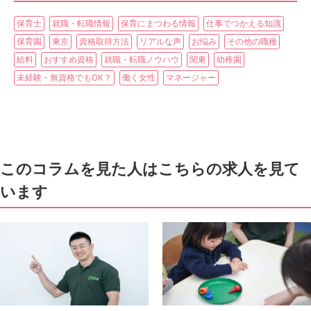
保育士
就職・転職情報
保育にまつわる情報
仕事でつかえる知識
保育園
東京
資格取得方法
リアルな声
お悩み
その他の職種
給料
おすすめ資格
就職・転職ノウハウ
関東
幼稚園
未経験・無資格でもOK？
働く女性
マネージャー
このコラムを見た人はこちらの求人を見て
います