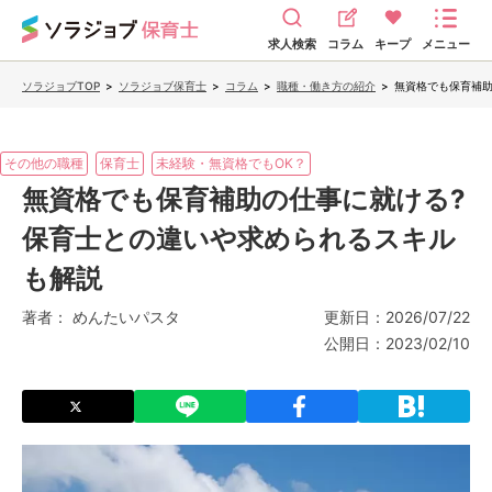
求人検索
コラム
キープ
メニュー
ソラジョブTOP
>
ソラジョブ保育士
>
コラム
>
職種・働き方の紹介
>
無資格でも保育補助
その他の職種
保育士
未経験・無資格でもOK？
無資格でも保育補助の仕事に就ける?
保育士との違いや求められるスキル
も解説
著者：
めんたいパスタ
更新日：
2026/07/22
公開日：
2023/02/10