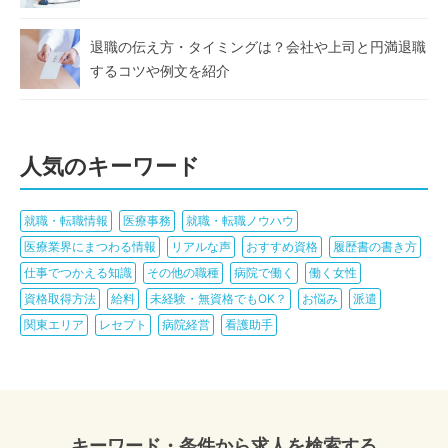
退職の伝え方・タイミングは？会社や上司と円満退職
するコツや例文を紹介
人気のキーワード
就職・転職情報
医療事務
就職・転職ノウハウ
医療業界にまつわる情報
リアルな声
おすすめ資格
履歴書の書き方
仕事でつかえる知識
その他の職種
病院で働く
働く女性
資格取得方法
給料
未経験・無資格でもOK？
お悩み
派遣
関東エリア
レセプト
病院経営
看護助手
キーワード・条件から求人を検索する