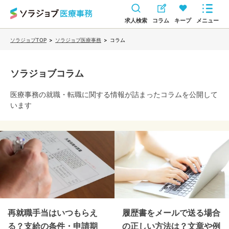
求人検索
コラム
キープ
メニュー
ソラジョブTOP
>
ソラジョブ医療事務
>
コラム
ソラジョブコラム
医療事務
の就職・転職に関する情報が詰まったコラムを公開して
います
再就職手当はいつもらえ
履歴書をメールで送る場合
る？支給の条件・申請期
の正しい方法は？文章や例