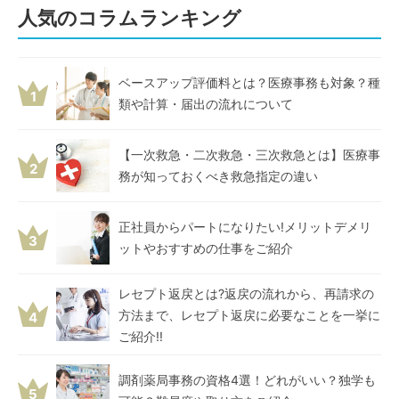
人気のコラムランキング
ベースアップ評価料とは？医療事務も対象？種
1
類や計算・届出の流れについて
【一次救急・二次救急・三次救急とは】医療事
2
務が知っておくべき救急指定の違い
正社員からパートになりたい!メリットデメリ
3
ットやおすすめの仕事をご紹介
レセプト返戻とは?返戻の流れから、再請求の
方法まで、レセプト返戻に必要なことを一挙に
4
ご紹介!!
調剤薬局事務の資格4選！どれがいい？独学も
5