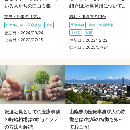
いる人たちの口コミ集
紹介!正社員登用について
も解説!
業界・仕事のリアル
職種・働き方の紹介
リアルな声
医療事務
派遣
医療事務
就職・転職情報
更新日：
2024/09/24
正社員
派遣
公開日：
2020/07/28
更新日：
2023/12/22
公開日：
2020/07/27
派遣社員としての医療事務
山梨県の医療事務求人の特
の時給相場は?給与アップ
徴とは?地域の特徴も知っ
の方法も解説!
ておこう!