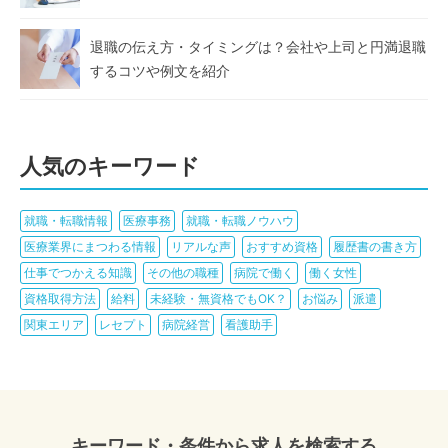
退職の伝え方・タイミングは？会社や上司と円満退職
するコツや例文を紹介
人気のキーワード
就職・転職情報
医療事務
就職・転職ノウハウ
医療業界にまつわる情報
リアルな声
おすすめ資格
履歴書の書き方
仕事でつかえる知識
その他の職種
病院で働く
働く女性
資格取得方法
給料
未経験・無資格でもOK？
お悩み
派遣
関東エリア
レセプト
病院経営
看護助手
キーワード・条件から求人を検索する