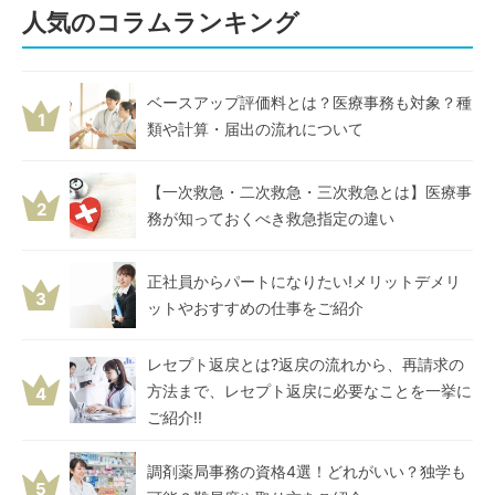
人気のコラムランキング
ベースアップ評価料とは？医療事務も対象？種
1
類や計算・届出の流れについて
【一次救急・二次救急・三次救急とは】医療事
2
務が知っておくべき救急指定の違い
正社員からパートになりたい!メリットデメリ
3
ットやおすすめの仕事をご紹介
レセプト返戻とは?返戻の流れから、再請求の
方法まで、レセプト返戻に必要なことを一挙に
4
ご紹介!!
調剤薬局事務の資格4選！どれがいい？独学も
5