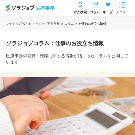
求人検索
コラム
キープ
メニュー
ソラジョブTOP
>
ソラジョブ医療事務
>
コラム
>
仕事のお役立ち情報
ソラジョブコラム
：仕事のお役立ち情報
医療事務
の就職・転職に関する情報が詰まったコラムを公開して
います