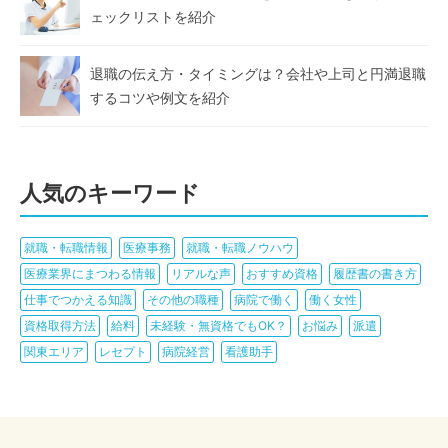
ェックリストを紹介
退職の伝え方・タイミングは？会社や上司と円満退職
するコツや例文を紹介
人気のキーワード
就職・転職情報
医療事務
就職・転職ノウハウ
医療業界にまつわる情報
リアルな声
おすすめ資格
履歴書の書き方
仕事でつかえる知識
その他の職種
病院で働く
働く女性
資格取得方法
給料
未経験・無資格でもOK？
お悩み
派遣
関東エリア
レセプト
病院経営
看護助手