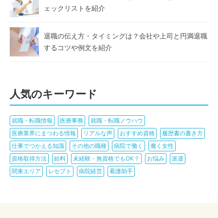
ェックリストを紹介
退職の伝え方・タイミングは？会社や上司と円満退職
するコツや例文を紹介
人気のキーワード
就職・転職情報
医療事務
就職・転職ノウハウ
医療業界にまつわる情報
リアルな声
おすすめ資格
履歴書の書き方
仕事でつかえる知識
その他の職種
病院で働く
働く女性
資格取得方法
給料
未経験・無資格でもOK？
お悩み
派遣
関東エリア
レセプト
病院経営
看護助手