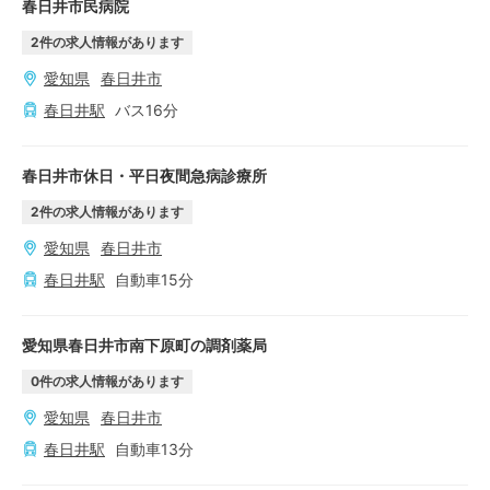
春日井市民病院
2
件の求人情報があります
愛知県
春日井市
春日井
駅
バス
16
分
春日井市休日・平日夜間急病診療所
2
件の求人情報があります
愛知県
春日井市
春日井
駅
自動車
15
分
愛知県春日井市南下原町の調剤薬局
0
件の求人情報があります
愛知県
春日井市
春日井
駅
自動車
13
分