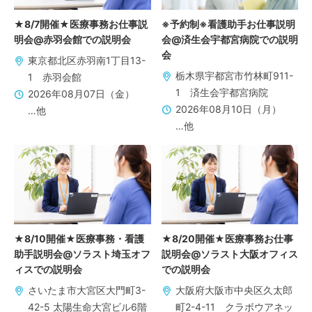
★8/7開催★医療事務お仕事説
※予約制※看護助手お仕事説明
明会@赤羽会館での説明会
会@済生会宇都宮病院での説明
会
東京都北区赤羽南1丁目13-
栃木県宇都宮市竹林町911-
1 赤羽会館
1 済生会宇都宮病院
2026年08月07日（金）
2026年08月10日（月）
…他
…他
★8/10開催★医療事務・看護
★8/20開催★医療事務お仕事
助手説明会@ソラスト埼玉オフ
説明会@ソラスト大阪オフィス
ィスでの説明会
での説明会
さいたま市大宮区大門町3-
大阪府大阪市中央区久太郎
42-5 太陽生命大宮ビル6階
町2-4-11 クラボウアネッ