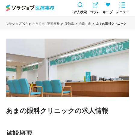
求人検索
コラム
キープ
メニュー
ソラジョブTOP
>
ソラジョブ医療事務
>
愛知県
>
春日井市
>
あまの眼科クリニック
あまの眼科クリニック
の求人情報
施設概要