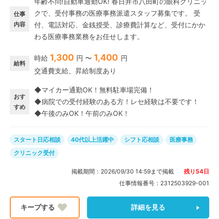
年齢不問!自動車通勤OK! 春日井市八田町の眼科クリニッ
クで、受付事務の医療事務派遣スタッフ募集です。 受
仕事
内容
付、電話対応、金銭授受、診療費計算など、受付にかか
わる医療事務業務をお任せします。
1,300
1,400
時給
円 〜
円
給料
交通費支給、昇給制度あり
◆マイカー通勤OK！無料駐車場完備！
おす
◆病院での受付経験のある方！レセ経験は不要です！
すめ
◆午後のみOK！午前のみOK！
スタート日応相談
40代以上活躍中
シフト応相談
医療事務
クリニック受付
掲載期間：
2026/09/30 14:59
まで掲載
残り
54
日
仕事情報番号：
2312503929-001
詳細を見る