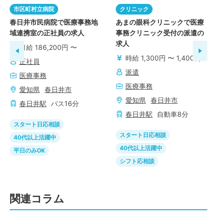
市区町村立病院
クリニック
春日井市民病院で医療事務地
あまの眼科クリニックで医療
域連携室の正社員の求人
事務クリニック受付の派遣の
求人
月給 186,200円 〜
時給 1,300円 〜 1,400円
正社員
派遣
医療事務
医療事務
愛知県
春日井市
愛知県
春日井市
春日井
駅
バス
16
分
春日井
駅
自動車
8
分
スタート日応相談
スタート日応相談
40代以上活躍中
40代以上活躍中
平日のみOK
シフト応相談
関連コラム