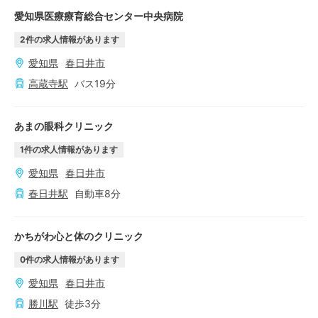
愛知県医療療育総合センター中央病院
2
件の求人情報があります
愛知県
春日井市
高蔵寺
駅
バス
19
分
あまの眼科クリニック
1
件の求人情報があります
愛知県
春日井市
春日井
駅
自動車
8
分
かちがわ心と体のクリニック
0
件の求人情報があります
愛知県
春日井市
勝川
駅
徒歩
3
分