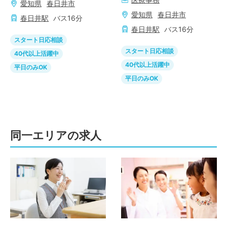
愛知県
春日井市
愛知県
春日井市
春日井
駅
バス
16
分
春日井
駅
バス
16
分
スタート日応相談
スタート日応相談
40代以上活躍中
40代以上活躍中
平日のみOK
平日のみOK
同一エリアの求人