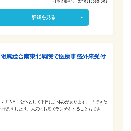
仕事情報番号：
0710313586-002
詳細を見る
所附属総合南東北病院で医療事務外来受付
♪ 月3日、公休として平日にお休みがあります。 「行きた
室の予約をしたり、人気のお店でランチをすることもできま
い充実させたい方にオススメです。 ◆長期安定で働
会を支えるインフラとして全国各地にあります。景気に左右
OK♪ マニュアル