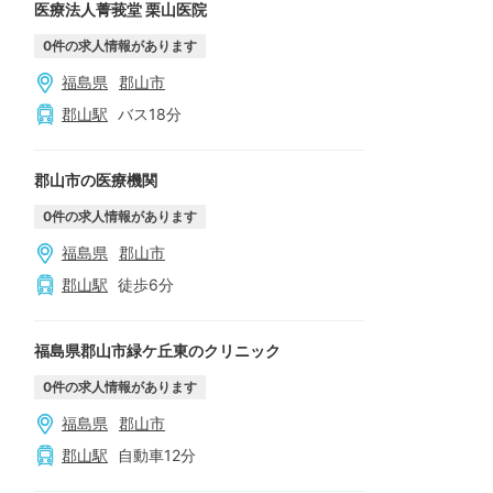
医療法人菁莪堂 栗山医院
0
件の求人情報があります
福島県
郡山市
郡山
駅
バス
18
分
郡山市の医療機関
0
件の求人情報があります
福島県
郡山市
郡山
駅
徒歩
6
分
福島県郡山市緑ケ丘東のクリニック
0
件の求人情報があります
福島県
郡山市
郡山
駅
自動車
12
分