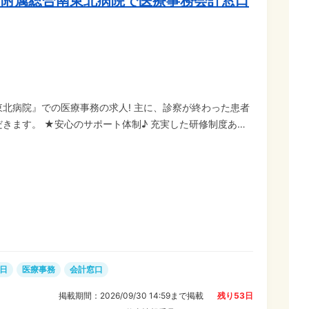
所附属総合南東北病院で医療事務会計窓口
北病院』での医療事務の求人! 主に、診察が終わった患者
充実した研修制度あり!
ト大歓迎です☆ ソラストでは多くのスタッフが未経験から
活かせる! 金
融機関での窓口経験、カフェ・コンビニ・ホテルなどでの
るので、学校行事の参加、銀行・役所などの用事を済ませや
5日
医療事務
会計窓口
掲載期間：
2026/09/30 14:59
まで掲載
残り
53
日