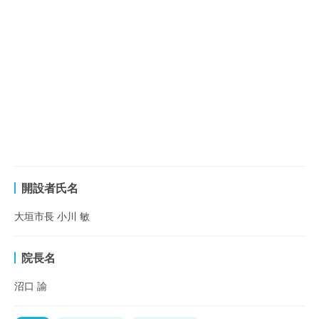
開設者氏名
大垣市長 小川 敏
院長名
沼口 諭