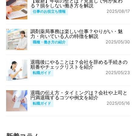
【最新】年収の壁とは？見直しで何が変わ
る？損をしない働き方を解説
2025/08/17
仕事のお役立ち情報
調剤薬局事務は楽しい仕事？やりがい・魅
力・向いている人の特徴を解説
2025/05/30
職種・働き方の紹介
退職後にやることは？会社を辞める手続きの
順番やチェックリストを紹介
2025/05/23
転職ガイド
退職の伝え方・タイミングは？会社や上司と
円満退職するコツや例文を紹介
2025/05/16
転職ガイド