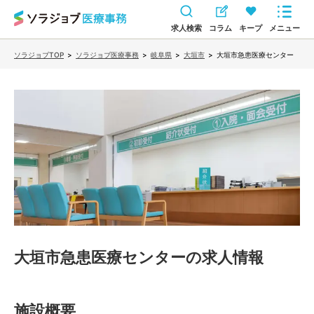
求人検索
コラム
キープ
メニュー
ソラジョブTOP
>
ソラジョブ医療事務
>
岐阜県
>
大垣市
>
大垣市急患医療センター
大垣市急患医療センター
の求人情報
施設概要