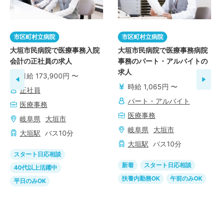
市区町村立病院
市区町村立病院
大垣市民病院で医療事務入院
大垣市民病院で医療事務病院
会計の正社員の求人
事務のパート・アルバイトの
求人
月給 173,900円 〜
時給 1,065円 〜
正社員
パート・アルバイト
医療事務
医療事務
岐阜県
大垣市
岐阜県
大垣市
大垣
駅
バス
10
分
大垣
駅
バス
10
分
スタート日応相談
新着
スタート日応相談
40代以上活躍中
扶養内勤務OK
午前のみOK
平日のみOK