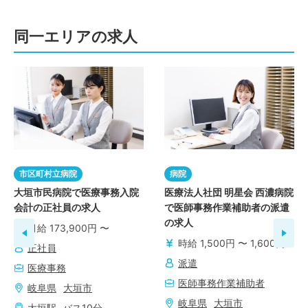
同一エリアの求人
市区町村立病院
病院
大垣市民病院で医療事務入院
医療法人社団 明星会 西濃病院
会計の正社員の求人
で医師事務作業補助者の派遣
の求人
月給 173,900円 〜
時給 1,500円 〜 1,600円
正社員
派遣
医療事務
医師事務作業補助者
岐阜県
大垣市
岐阜県
大垣市
大垣
駅
バス
10
分