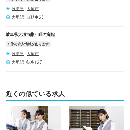
岐阜県
大垣市
大垣
駅
自動車
5
分
岐阜県大垣市藤江町の病院
3
件の求人情報があります
岐阜県
大垣市
大垣
駅
徒歩
15
分
近くの似ている求人