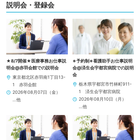
説明会・登録会
★8/7開催★医療事務お仕事説
※予約制※看護助手お仕事説明
明会@赤羽会館での説明会
会@済生会宇都宮病院での説明
会
東京都北区赤羽南1丁目13-
栃木県宇都宮市竹林町911-
1 赤羽会館
1 済生会宇都宮病院
2026年08月07日（金）
2026年08月10日（月）
…他
…他