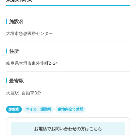
施設名
大垣市急患医療センター
住所
岐阜県大垣市東外側町2-24
最寄駅
大垣
駅
自動車
3
分
診療所
マイカー通勤可
敷地内全て禁煙
お電話でお問い合わせの方はこちら