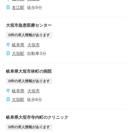
友江
駅
徒歩
9
分
大垣市急患医療センター
0
件の求人情報があります
岐阜県
大垣市
大垣
駅
自動車
3
分
岐阜県大垣市林町の病院
0
件の求人情報があります
岐阜県
大垣市
大垣
駅
徒歩
8
分
岐阜県大垣市寺内町のクリニック
0
件の求人情報があります