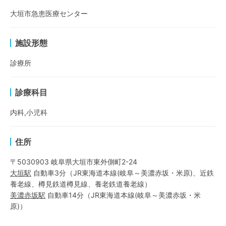
大垣市急患医療センター
施設形態
診療所
診療科目
内科,小児科
住所
〒5030903 岐阜県大垣市東外側町2-24
大垣
駅
自動車3分
（
JR東海道本線(岐阜～美濃赤坂・米原)
、
近鉄
養老線
、
樽見鉄道樽見線
、
養老鉄道養老線
）
美濃赤坂
駅
自動車14分
（
JR東海道本線(岐阜～美濃赤坂・米
原)
）