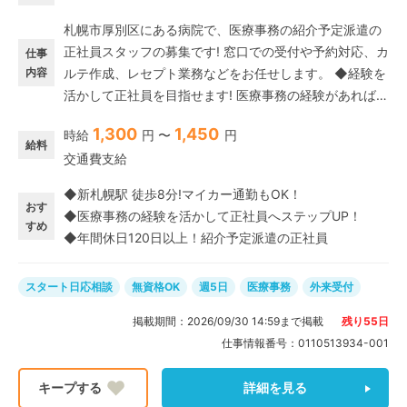
札幌市厚別区にある病院で、医療事務の紹介予定派遣の
正社員スタッフの募集です! 窓口での受付や予約対応、カ
仕事
内容
ルテ作成、レセプト業務などをお任せします。 ◆経験を
活かして正社員を目指せます! 医療事務の経験があれば資
格は必要ありません。 ブランクがある方も、これまでの
1,300
1,450
時給
円 〜
円
スキルを活かして即戦力として活躍できますよ◎ 派遣期
給料
交通費支給
間終了後は、直接雇用(正社員)として働ける、紹介予定
派遣の求人です。事前に職場の雰囲気や業務内容もわか
◆新札幌駅 徒歩8分!マイカー通勤もOK！
るので、長く働きたい方にぴったりです。 20代～50代
おす
◆医療事務の経験を活かして正社員へステップUP！
の幅広い年齢層の総勢5名の医療事務スタッフが活躍中
すめ
◆年間休日120日以上！紹介予定派遣の正社員
です。
スタート日応相談
無資格OK
週5日
医療事務
外来受付
掲載期間：
2026/09/30 14:59
まで掲載
残り
55
日
仕事情報番号：
0110513934-001
詳細を見る