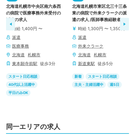
北海道札幌市中央区南六条西
北海道札幌市東区北三十三条
の病院で医療事務外来受付の
東の病院で外来クラークの派
派遣の求人
遣の求人 /医師事務経験者
時給 1,400円 〜
時給 1,300円 〜 1,350円
派遣
派遣
医療事務
外来クラーク
北海道
札幌市
北海道
札幌市
東本願寺前
駅
徒歩
3
分
新道東
駅
徒歩
5
分
スタート日応相談
新着
スタート日応相談
40代以上活躍中
主夫・主婦活躍中
週5日
平日のみOK
同一エリアの求人