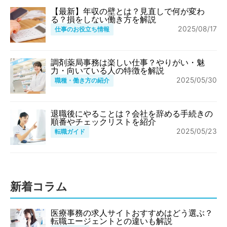
【最新】年収の壁とは？見直しで何が変わ
る？損をしない働き方を解説
2025/08/17
仕事のお役立ち情報
調剤薬局事務は楽しい仕事？やりがい・魅
力・向いている人の特徴を解説
2025/05/30
職種・働き方の紹介
退職後にやることは？会社を辞める手続きの
順番やチェックリストを紹介
2025/05/23
転職ガイド
新着コラム
医療事務の求人サイトおすすめはどう選ぶ？
転職エージェントとの違いも解説