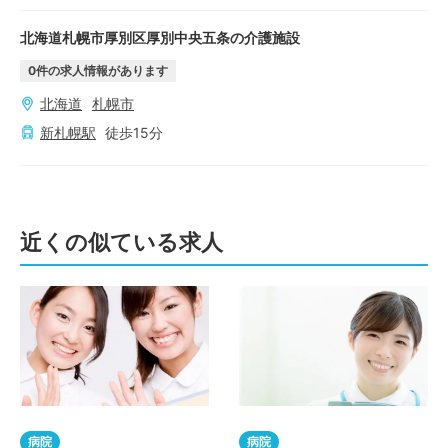
北海道札幌市厚別区厚別中央五条の介護施設
0
件の求人情報があります
北海道
札幌市
新札幌
駅
徒歩
15
分
近くの似ている求人
病院
病院