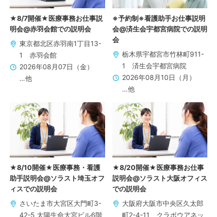
★8/7開催★医療事務お仕事説
※予約制※看護助手お仕事説明
明会@赤羽会館での説明会
会@済生会宇都宮病院での説明
会
東京都北区赤羽南1丁目13-
栃木県宇都宮市竹林町911-
1 赤羽会館
1 済生会宇都宮病院
2026年08月07日（金）
2026年08月10日（月）
…他
…他
★8/10開催★医療事務・看護
★8/20開催★医療事務お仕事
助手説明会@ソラスト埼玉オフ
説明会@ソラスト大阪オフィス
ィスでの説明会
での説明会
さいたま市大宮区大門町3-
大阪府大阪市中央区久太郎
42-5 太陽生命大宮ビル6階
町2-4-11 クラボウアネッ