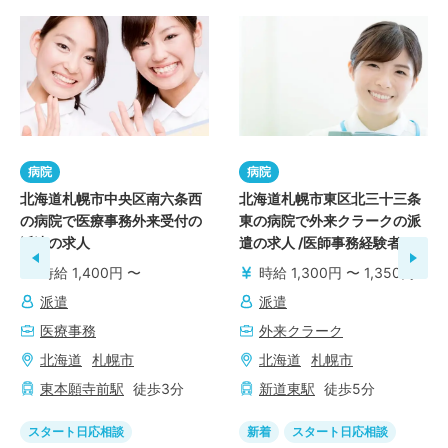
病院
病院
北海道札幌市中央区南六条西
北海道札幌市東区北三十三条
の病院で医療事務外来受付の
東の病院で外来クラークの派
派遣の求人
遣の求人 /医師事務経験者
時給 1,400円 〜
時給 1,300円 〜 1,350円
派遣
派遣
医療事務
外来クラーク
北海道
札幌市
北海道
札幌市
東本願寺前
駅
徒歩
3
分
新道東
駅
徒歩
5
分
スタート日応相談
新着
スタート日応相談