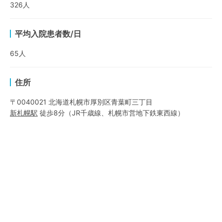
326
人
平均入院患者数/日
65
人
住所
〒0040021 北海道札幌市厚別区青葉町三丁目
新札幌
駅
徒歩8分
（
JR千歳線
、
札幌市営地下鉄東西線
）