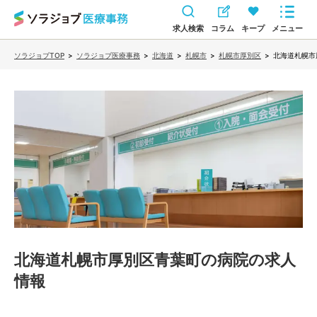
求人検索
コラム
キープ
メニュー
ソラジョブTOP
>
ソラジョブ医療事務
>
北海道
>
札幌市
>
札幌市厚別区
>
北海道札幌市
北海道札幌市厚別区青葉町の病院
の求人
情報