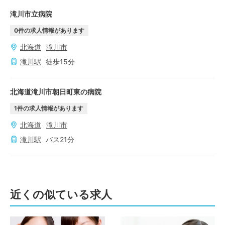
滝川市立病院
0
件の求人情報があります
北海道
滝川市
滝川
駅
徒歩
15
分
北海道滝川市朝日町東の病院
1
件の求人情報があります
北海道
滝川市
滝川
駅
バス
21
分
近くの似ている求人