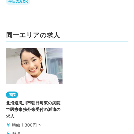
平日のみOK
同一エリアの求人
病院
北海道滝川市朝日町東の病院
で医療事務外来受付の派遣の
求人
時給 1,300円 〜
派遣