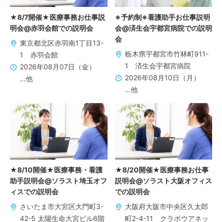
★8/7開催★医療事務お仕事説
※予約制※看護助手お仕事説明
明会@赤羽会館での説明会
会@済生会宇都宮病院での説明
会
東京都北区赤羽南1丁目13-
栃木県宇都宮市竹林町911-
1 赤羽会館
1 済生会宇都宮病院
2026年08月07日（金）
2026年08月10日（月）
…他
…他
★8/10開催★医療事務・看護
★8/20開催★医療事務お仕事
助手説明会@ソラスト埼玉オフ
説明会@ソラスト大阪オフィス
ィスでの説明会
での説明会
さいたま市大宮区大門町3-
大阪府大阪市中央区久太郎
42-5 太陽生命大宮ビル6階
町2-4-11 クラボウアネッ