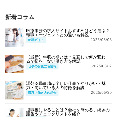
新着コラム
医療事務の求人サイトおすすめはどう選ぶ？
転職エージェントとの違いも解説
2026/08/03
転職ガイド
【最新】年収の壁とは？見直しで何が変わ
る？損をしない働き方を解説
2025/08/17
仕事のお役立ち情報
調剤薬局事務は楽しい仕事？やりがい・魅
力・向いている人の特徴を解説
2025/05/30
職種・働き方の紹介
退職後にやることは？会社を辞める手続きの
順番やチェックリストを紹介