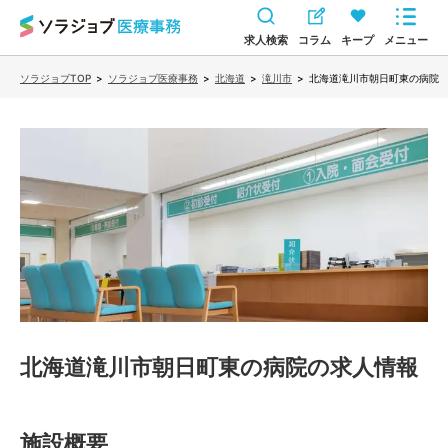
求人検索
コラム
キープ
メニュー
ソラジョブTOP
>
ソラジョブ医療事務
>
北海道
>
滝川市
>
北海道滝川市朝日町東の病院
北海道滝川市朝日町東の病院
の求人情報
施設概要