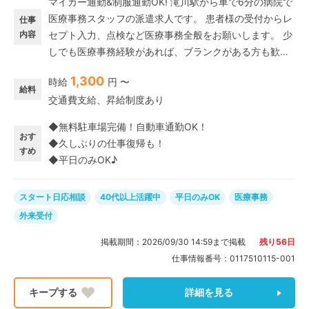
マイカー通勤&制服通勤OK! 滝川駅から車で6分の病院で
医療事務スタッフの派遣求人です。 患者様の受付からレ
仕事
内容
セプト入力、点検など医療事務全般をお願いします。 少
しでも医療事務経験があれば、ブランクがある方も歓迎
です◎
1,300
時給
円 〜
給料
交通費支給、昇給制度あり
◆無料駐車場完備！自動車通勤OK！
おす
◆久しぶりの仕事復帰も！
すめ
◆平日のみOK♪
スタート日応相談
40代以上活躍中
平日のみOK
医療事務
外来受付
掲載期間：
2026/09/30 14:59
まで掲載
残り
56
日
仕事情報番号：
0117510115-001
詳細を見る