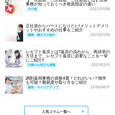
事務が知っておくべき救急指定の違い
2022/01/06
その他
正社員からパートになりたい!メリットデメリ
ットやおすすめの仕事をご紹介
2023/01/19
職種・働き方の紹介
レセプト返戻とは?返戻の流れから、再請求の
方法まで、レセプト返戻に必要なことを一挙
にご紹介!!
2021/02/11
仕事のお役立ち情報
調剤薬局事務の資格4選！どれがいい？独学
も可能？難易度や取り方をご紹介
2019/04/17
資格・キャリアアップ
人気コラム一覧へ