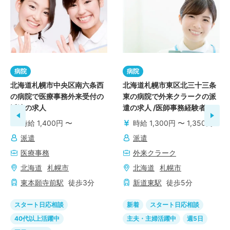
病院
病院
北海道札幌市中央区南六条西
北海道札幌市東区北三十三条
の病院で医療事務外来受付の
東の病院で外来クラークの派
派遣の求人
遣の求人 /医師事務経験者
時給 1,400円 〜
時給 1,300円 〜 1,350円
派遣
派遣
医療事務
外来クラーク
北海道
札幌市
北海道
札幌市
東本願寺前
駅
徒歩
3
分
新道東
駅
徒歩
5
分
スタート日応相談
新着
スタート日応相談
40代以上活躍中
主夫・主婦活躍中
週5日