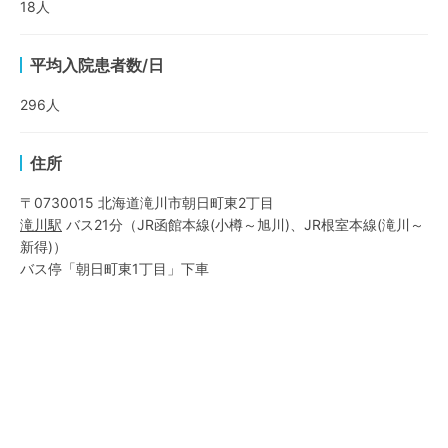
18
人
平均入院患者数/日
296
人
住所
〒0730015 北海道滝川市朝日町東2丁目
滝川
駅
バス21分
（
JR函館本線(小樽～旭川)
、
JR根室本線(滝川～
新得)
）
バス停「朝日町東1丁目」下車