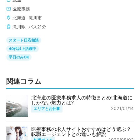
医療事務
北海道
滝川市
滝川
駅
バス
21
分
スタート日応相談
40代以上活躍中
平日のみOK
関連コラム
北海道の医療事務求人の特徴まとめ!北海道に
しかない魅力とは?
2021/01/14
エリアとお仕事
医療事務の求人サイトおすすめはどう選ぶ？
転職エージェントとの違いも解説
2026/08/03