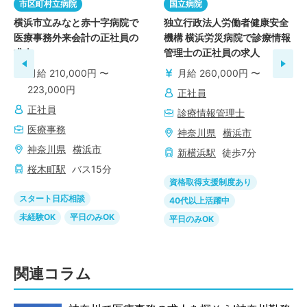
市区町村立病院
国立病院
横浜市立みなと赤十字病院で
独立行政法人労働者健康安全
医療事務外来会計の正社員の
機構 横浜労災病院で診療情報
求人
管理士の正社員の求人
月給 210,000円 〜
月給 260,000円 〜
223,000円
正社員
正社員
診療情報管理士
医療事務
神奈川県
横浜市
神奈川県
横浜市
新横浜
駅
徒歩
7
分
桜木町
駅
バス
15
分
資格取得支援制度あり
スタート日応相談
40代以上活躍中
未経験OK
平日のみOK
平日のみOK
関連コラム