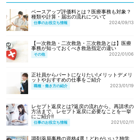
ベースアップ評価料とは？医療事務も対象？
種類や計算・届出の流れについて
2024/09/13
仕事のお役立ち情報
【一次救急・二次救急・三次救急とは】医療
事務が知っておくべき救急指定の違い
2022/01/06
その他
正社員からパートになりたい!メリットデメリ
ットやおすすめの仕事をご紹介
2023/01/19
職種・働き方の紹介
レセプト返戻とは?返戻の流れから、再請求の
方法まで、レセプト返戻に必要なことを一挙
にご紹介!!
2021/02/11
仕事のお役立ち情報
調剤薬局事務の資格4選！どれがいい？独学