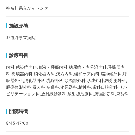
神奈川県立がんセンター
施設形態
都道府県立病院
診療科目
内科,感染症内科,血液・腫瘍内科,糖尿病・内分泌内科,呼吸器内
科,循環器内科,消化器内科,漢方内科,緩和ケア内科,脳神経外科,呼
吸器外科,消化器外科,乳腺外科,頭頸部外科,形成外科,内分泌外科,
腫瘍整形外科,婦人科,皮膚科,泌尿器科,精神科,歯科口腔外科,リハ
ビリテーション科,放射線診断科,放射線治療科,病理診断科,麻酔科
開院時間
8:45-17:00