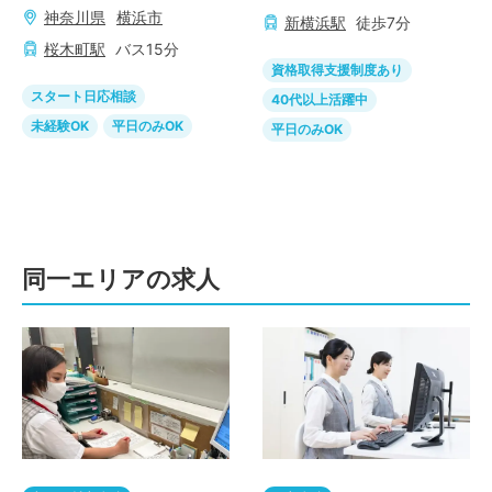
神奈川県
横浜市
新横浜
駅
徒歩
7
分
桜木町
駅
バス
15
分
資格取得支援制度あり
スタート日応相談
40代以上活躍中
未経験OK
平日のみOK
平日のみOK
同一エリアの求人