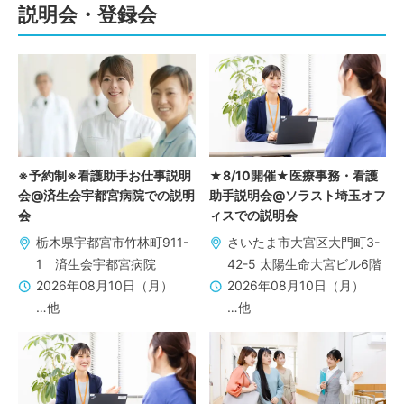
説明会・登録会
※予約制※看護助手お仕事説明
★8/10開催★医療事務・看護
会@済生会宇都宮病院での説明
助手説明会@ソラスト埼玉オフ
会
ィスでの説明会
栃木県宇都宮市竹林町911-
さいたま市大宮区大門町3-
1 済生会宇都宮病院
42-5 太陽生命大宮ビル6階
2026年08月10日（月）
2026年08月10日（月）
…他
…他