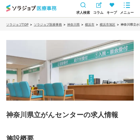
求人検索
コラム
キープ
メニュー
ソラジョブTOP
>
ソラジョブ医療事務
>
神奈川県
>
横浜市
>
横浜市旭区
>
神奈川県立が
神奈川県立がんセンター
の求人情報
施設概要