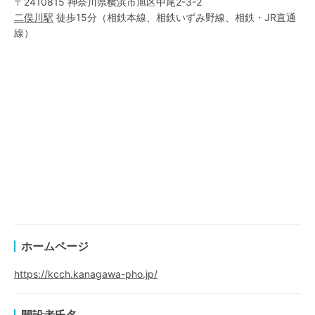
〒2410815 神奈川県横浜市旭区中尾2-3-2
二俣川
駅
徒歩15分
（
相鉄本線
、
相鉄いずみ野線
、
相鉄・JR直通
線
）
ホームページ
https://kcch.kanagawa-pho.jp/
開設者氏名