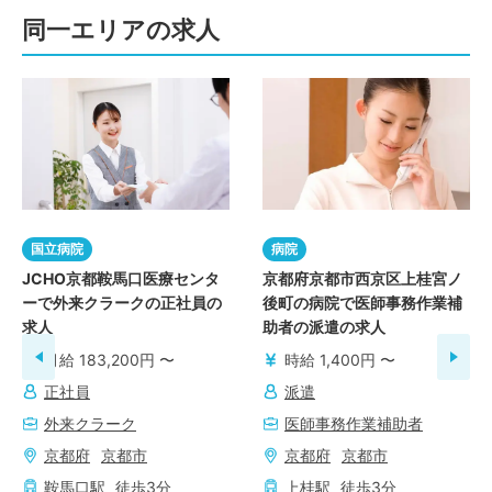
同一エリアの求人
国立病院
病院
JCHO京都鞍馬口医療センタ
京都府京都市西京区上桂宮ノ
ーで外来クラークの正社員の
後町の病院で医師事務作業補
求人
助者の派遣の求人
月給 183,200円 〜
時給 1,400円 〜
正社員
派遣
外来クラーク
医師事務作業補助者
京都府
京都市
京都府
京都市
鞍馬口
駅
徒歩
3
分
上桂
駅
徒歩
3
分