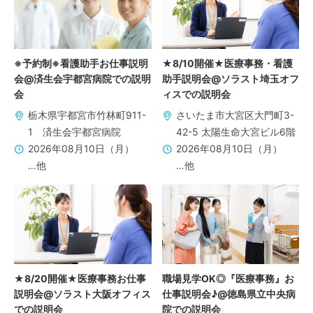
※予約制※看護助手お仕事説明
★8/10開催★医療事務・看護
会@済生会宇都宮病院での説明
助手説明会@ソラスト埼玉オフ
会
ィスでの説明会
栃木県宇都宮市竹林町911-
さいたま市大宮区大門町3-
1 済生会宇都宮病院
42-5 太陽生命大宮ビル6階
2026年08月10日（月）
2026年08月10日（月）
…他
…他
★8/20開催★医療事務お仕事
職場見学OK◎『医療事務』お
説明会@ソラスト大阪オフィス
仕事説明会♪@徳島県立中央病
での説明会
院での説明会