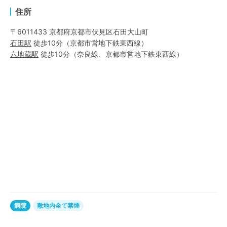
住所
〒6011433 京都府京都市伏見区石田大山町
石田
駅
徒歩10分
（
京都市営地下鉄東西線
）
六地蔵
駅
徒歩10分
（
奈良線
、
京都市営地下鉄東西線
）
病院
敷地内全て禁煙