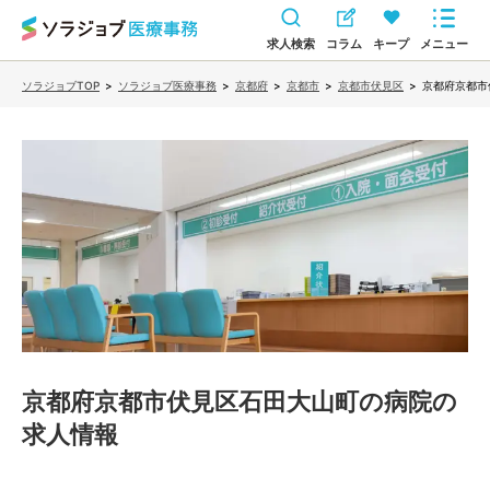
求人検索
コラム
キープ
メニュー
ソラジョブTOP
>
ソラジョブ医療事務
>
京都府
>
京都市
>
京都市伏見区
>
京都府京都市
京都府京都市伏見区石田大山町の病院
の
求人情報