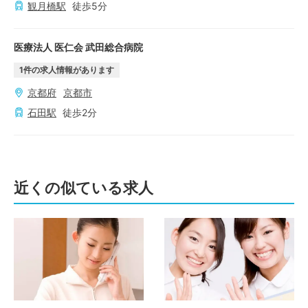
観月橋
駅
徒歩
5
分
医療法人 医仁会 武田総合病院
1
件の求人情報があります
京都府
京都市
石田
駅
徒歩
2
分
近くの似ている求人