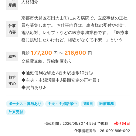
人材紹介
形態
京都市伏見区石田大山町にある病院で、医療事務の正社
員を募集します。 お仕事内容は、患者様の受付や会計、
仕事
内容
電話応対、レセプトなどの医療事務業務です。 「医療事
務に挑戦したいけれど、経験がなくて不安…」という方
もご安心ください。 今回は長期勤続によるキャリア形成
177,200
216,600
月給
円 〜
円
を図るため、お人柄やポテンシャル重視で採用いたしま
給料
交通費支給、昇給制度あり
す。
◆通勤便利な駅近♪石田駅徒歩10分◎
おす
◆主夫・主婦活躍中♪長期安定の正社員！
すめ
◆賞与あり♪
ボーナス・賞与あり
主夫・主婦活躍中
週5日
医療事務
外来受付
掲載期間：
2026/09/30 14:59
まで掲載
残り
54
日
仕事情報番号：
2610901866-002