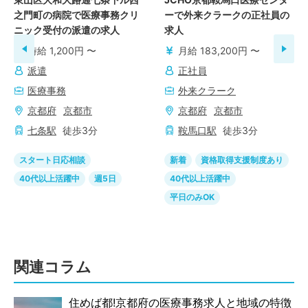
之門町の病院で医療事務クリ
ーで外来クラークの正社員の
ニック受付の派遣の求人
求人
時給 1,200円 〜
月給 183,200円 〜
派遣
正社員
医療事務
外来クラーク
京都府
京都市
京都府
京都市
七条
駅
徒歩
3
分
鞍馬口
駅
徒歩
3
分
スタート日応相談
新着
資格取得支援制度あり
40代以上活躍中
週5日
40代以上活躍中
平日のみOK
関連コラム
住めば都!京都府の医療事務求人と地域の特徴