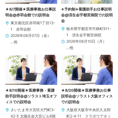
★8/7開催★医療事務お仕事説
※予約制※看護助手お仕事説明
明会@赤羽会館での説明会
会@済生会宇都宮病院での説明
会
東京都北区赤羽南1丁目13-
栃木県宇都宮市竹林町911-
1 赤羽会館
1 済生会宇都宮病院
2026年08月07日（金）
2026年08月10日（月）
…他
…他
★8/10開催★医療事務・看護
★8/20開催★医療事務お仕事
助手説明会@ソラスト埼玉オフ
説明会@ソラスト大阪オフィス
ィスでの説明会
での説明会
さいたま市大宮区大門町3-
大阪府大阪市中央区久太郎
42-5 太陽生命大宮ビル6階
町2-4-11 クラボウアネッ