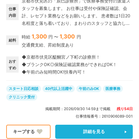
京都市伏見区の「辰巳診療所」で医療事務受付の派遣ス
タッフを募集します。 お仕事は受付や保険証確認、会
仕事
内容
計、レセプト業務などをお願いします。 患者数は1日20
名程度と落ち着いており、まわりのスタッフと協力しな
がら進められる環境です。 8:30〜12:30の午前のみのお
1,300
1,300
時給
円 〜
円
仕事なので、午後は家事や趣味の時間に充てられるのが
給料
交通費支給、昇給制度あり
魅力です。 週4日から勤務可能で、扶養内での調整も
OK! 電子カルテ(デジカル)を使用しますが、保険証確認
◆京都市伏見区醍醐宮ノ下町の診療所！
ができる程度の経験があれば大丈夫。自転車やバイク通
おす
◆ブランクOK◎保険証確認業務ができればOK！
勤も可能で、地元で無理なく、働きたい方におすすめで
すめ
◆午前のみ短時間OK!扶養内可！
す。
スタート日応相談
40代以上活躍中
午前のみOK
医療事務
クリニック受付
掲載期間：
2026/09/30 14:59
まで掲載
残り
54
日
仕事情報番号：
2610906089-001
詳細を見る