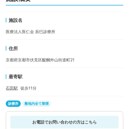
施設名
医療法人医仁会 辰巳診療所
住所
京都府京都市伏見区醍醐外山街道町21
最寄駅
石田
駅
徒歩
11
分
診療所
敷地内全て禁煙
お電話でお問い合わせの方はこちら