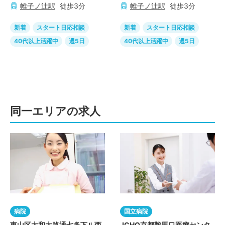
帷子ノ辻
駅
徒歩
3
分
帷子ノ辻
駅
徒歩
3
分
新着
スタート日応相談
新着
スタート日応相談
40代以上活躍中
週5日
40代以上活躍中
週5日
同一エリアの求人
病院
国立病院
東山区大和大路通七条下ル西
JCHO京都鞍馬口医療センタ