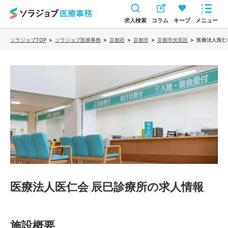
求人検索
コラム
キープ
メニュー
ソラジョブTOP
>
ソラジョブ医療事務
>
京都府
>
京都市
>
京都市伏見区
>
医療法人医仁
医療法人医仁会 辰巳診療所
の求人情報
施設概要