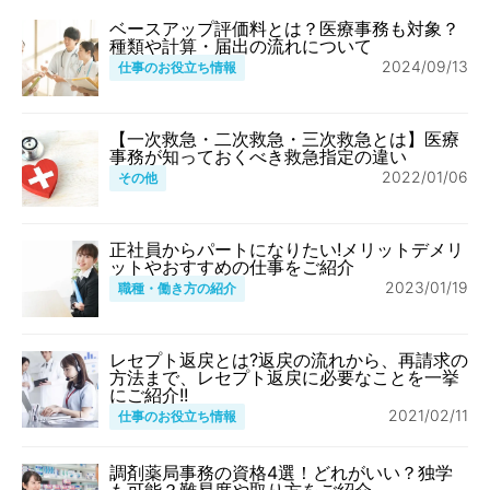
ベースアップ評価料とは？医療事務も対象？
種類や計算・届出の流れについて
2024/09/13
仕事のお役立ち情報
【一次救急・二次救急・三次救急とは】医療
事務が知っておくべき救急指定の違い
2022/01/06
その他
正社員からパートになりたい!メリットデメリ
ットやおすすめの仕事をご紹介
2023/01/19
職種・働き方の紹介
レセプト返戻とは?返戻の流れから、再請求の
方法まで、レセプト返戻に必要なことを一挙
にご紹介!!
2021/02/11
仕事のお役立ち情報
調剤薬局事務の資格4選！どれがいい？独学
も可能？難易度や取り方をご紹介