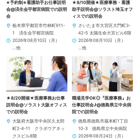
※予約制※看護助手お仕事説明
★8/10開催★医療事務・看護
会@済生会宇都宮病院での説明
助手説明会@ソラスト埼玉オフ
会
ィスでの説明会
栃木県宇都宮市竹林町911-
さいたま市大宮区大門町3-
1 済生会宇都宮病院
42-5 太陽生命大宮ビル6階
2026年08月10日（月）
2026年08月10日（月）
…他
…他
★8/20開催★医療事務お仕事
職場見学OK◎『医療事務』お
説明会@ソラスト大阪オフィス
仕事説明会♪@徳島県立中央病
での説明会
院での説明会
大阪府大阪市中央区久太郎
徳島県徳島市蔵本町1丁目
町2-4-11 クラボウアネッ
10-3 徳島県立中央病院
クスビル8階
2026年08月24日（月）