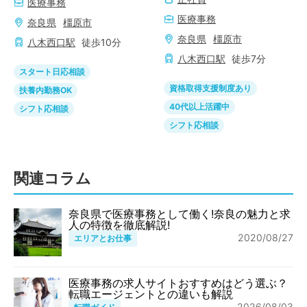
医療事務
医療事務
奈良県
橿原市
奈良県
橿原市
八木西口
駅
徒歩
10
分
八木西口
駅
徒歩
7
分
スタート日応相談
資格取得支援制度あり
扶養内勤務OK
40代以上活躍中
シフト応相談
シフト応相談
関連コラム
奈良県で医療事務として働く!奈良の魅力と求
人の特徴を徹底解説!
2020/08/27
エリアとお仕事
医療事務の求人サイトおすすめはどう選ぶ？
転職エージェントとの違いも解説
2026/08/03