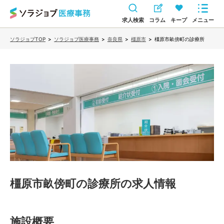
求人検索
コラム
キープ
メニュー
ソラジョブTOP
>
ソラジョブ医療事務
>
奈良県
>
橿原市
>
橿原市畝傍町の診療所
橿原市畝傍町の診療所
の求人情報
施設概要