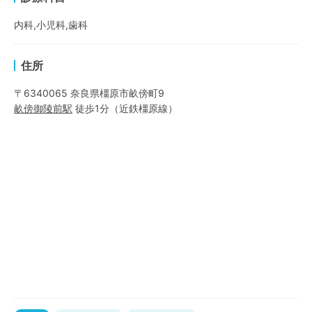
内科,小児科,歯科
住所
〒6340065 奈良県橿原市畝傍町9
畝傍御陵前
駅
徒歩1分
（
近鉄橿原線
）