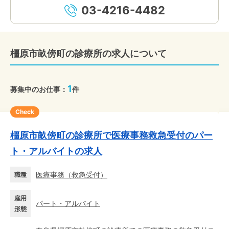
03-4216-4482
橿原市畝傍町の診療所の求人について
1
募集中のお仕事：
件
Check
橿原市畝傍町の診療所で医療事務救急受付のパー
ト・アルバイトの求人
医療事務
（
救急受付
）
職種
雇用
パート・アルバイト
形態