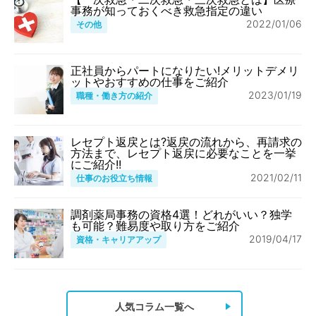
事務が知っておくべき救急指定の違い
2022/01/06
その他
正社員からパートになりたい!メリットデメリ
ットやおすすめの仕事をご紹介
2023/01/19
職種・働き方の紹介
レセプト返戻とは?返戻の流れから、再請求の
方法まで、レセプト返戻に必要なことを一挙
にご紹介!!
2021/02/11
仕事のお役立ち情報
調剤薬局事務の資格4選！どれがいい？独学
も可能？難易度や取り方をご紹介
2019/04/17
資格・キャリアアップ
人気コラム一覧へ