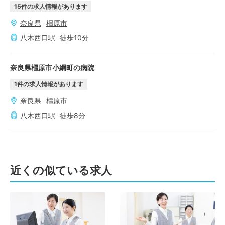
15
件の求人情報があります
奈良県
橿原市
八木西口
駅
徒歩
10
分
奈良県橿原市小綱町の病院
1
件の求人情報があります
奈良県
橿原市
八木西口
駅
徒歩
8
分
近くの似ている求人