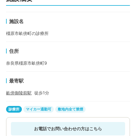
施設名
橿原市畝傍町の診療所
住所
奈良県橿原市畝傍町9
最寄駅
畝傍御陵前
駅
徒歩
1
分
診療所
マイカー通勤可
敷地内全て禁煙
お電話でお問い合わせの方はこちら