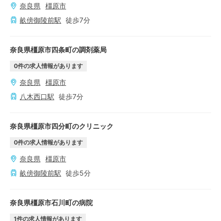
奈良県
橿原市
畝傍御陵前
駅
徒歩
7
分
奈良県橿原市四条町の調剤薬局
0
件の求人情報があります
奈良県
橿原市
八木西口
駅
徒歩
7
分
奈良県橿原市四分町のクリニック
0
件の求人情報があります
奈良県
橿原市
畝傍御陵前
駅
徒歩
5
分
奈良県橿原市石川町の病院
1
件の求人情報があります