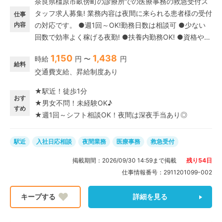
奈良県橿原市畝傍町の診療所での医療事務の救急受付ス
タッフ求人募集! 業務内容は夜間に来られる患者様の受付
仕事
内容
の対応です。 ●週1回～OK!勤務日数は相談可 ●少ない
回数で効率よく稼げる夜勤! ●扶養内勤務OK! ●資格や経
験は問いません! ”日中は家事やプライベートの時間、夜
1,150
1,438
時給
円 〜
円
にムリなくお仕事★”が叶う夜間帯のパート求人です。
給料
交通費支給、昇給制度あり
趣味や自分の時間も大事にしたい方にもピッタリ♪ 深夜
の時間帯は別途深夜手当がつくので、少ない回数でも効
★駅近！徒歩1分
率よく収入を得られます◎ 未経験の方でも安心のサポー
おす
★男女不問！未経験OK♪
ト体制あり◎先輩社員と一緒に仕事をしていただくの
すめ
★週1回～シフト相談OK！夜間は深夜手当あり◎
で、経験のない方も安心してスタートしていただけます!
駅近
入社日応相談
夜間業務
医療事務
救急受付
掲載期間：
2026/09/30 14:59
まで掲載
残り
54
日
仕事情報番号：
2911201099-002
詳細を見る