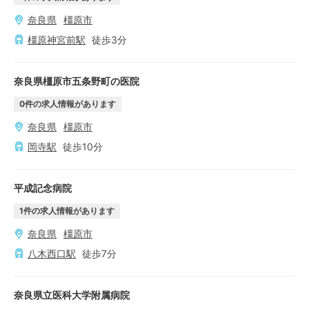
奈良県
橿原市
橿原神宮前
駅
徒歩
3
分
奈良県橿原市五条野町の医院
0
件の求人情報があります
奈良県
橿原市
岡寺
駅
徒歩
10
分
平成記念病院
1
件の求人情報があります
奈良県
橿原市
八木西口
駅
徒歩
7
分
奈良県立医科大学附属病院