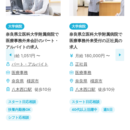
大学病院
大学病院
奈良県立医科大学附属病院で
奈良県立医科大学附属病院で
医療事務外来会計のパート・
医療事務外来受付の正社員の
アルバイトの求人
求人
時給 1,051円 〜
月給 180,000円 〜
パート・アルバイト
正社員
医療事務
医療事務
奈良県
橿原市
奈良県
橿原市
八木西口
駅
徒歩
10
分
八木西口
駅
徒歩
10
分
スタート日応相談
スタート日応相談
扶養内勤務OK
40代以上活躍中
週5日
シフト応相談