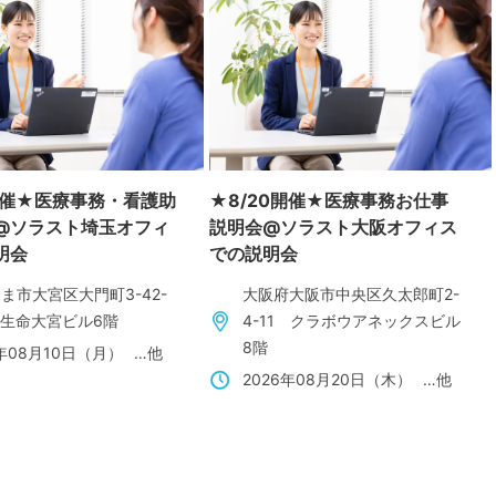
0開催★医療事務・看護助
★8/20開催★医療事務お仕事
@ソラスト埼玉オフィ
説明会@ソラスト大阪オフィス
明会
での説明会
ま市大宮区大門町3-42-
大阪府大阪市中央区久太郎町2-
陽生命大宮ビル6階
4-11 クラボウアネックスビル
8階
6年08月10日（月）
…他
2026年08月20日（木）
…他