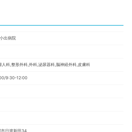
立小出病院
婦人科,整形外科,外科,泌尿器科,脳神経外科,皮膚科
00/9:30-12:00
魚沼市日渡新田34