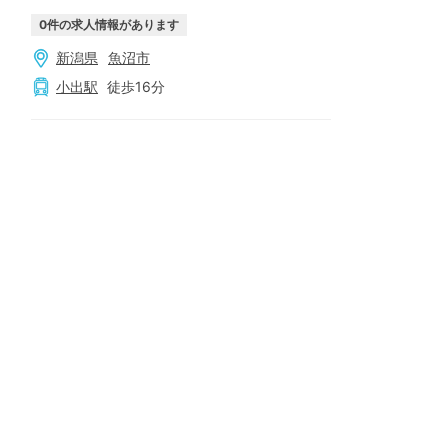
0
件の求人情報があります
新潟県
魚沼市
小出
駅
徒歩
16
分