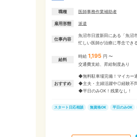
職種
医師事務作業補助者
雇用形態
派遣
魚沼市日渡新田にある「魚沼市
仕事内容
忙しい医師が治療に専念でき
や受診予約の調整、案内、電話対
1,195
時給
円 〜
務未経験OK◎ 病院やクリニ
給料
交通費支給、昇給制度あり
事務経験がある方は経験が活かして活躍できる環
や子育てプライベートと両立
◆無料駐車場完備！マイカー通
おすすめ
◆主夫・主婦活躍中◎経験不
◆平日のみOK！残業なし！
スタート日応相談
無資格OK
平日のみOK