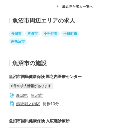
最近見た求人
一覧へ
魚沼市周辺エリアの求人
長岡市
三条市
小千谷市
十日町市
南魚沼市
魚沼市の施設
魚沼市国民健康保険 堀之内医療センター
0
件の求人情報があります
新潟県
魚沼市
越後堀之内
駅
徒歩
10
分
魚沼市国民健康保険 入広瀬診療所