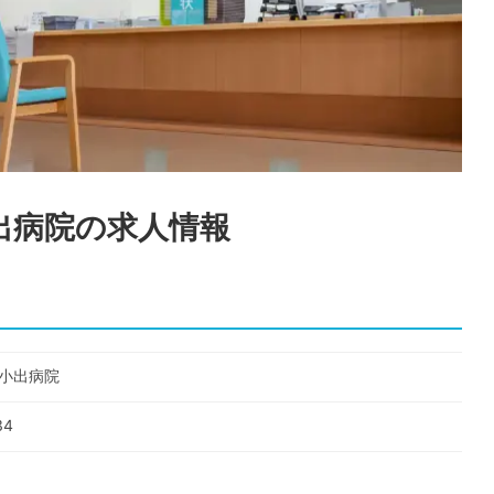
出病院
の求人情報
立小出病院
4