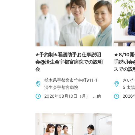
※予約制※看護助手お仕事説明
★8/1
会@済生会宇都宮病院での説明
手説明会
会
スでの説
栃木県宇都宮市竹林町911-1
さいた
済生会宇都宮病院
5 太
2026年08月10日（月）
…他
202