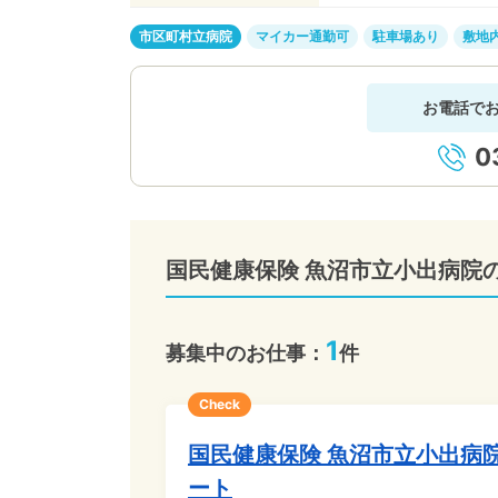
市区町村立病院
マイカー通勤可
駐車場あり
敷地
お電話で
0
国民健康保険 魚沼市立小出病院
1
募集中のお仕事：
件
Check
国民健康保険 魚沼市立小出病
ート