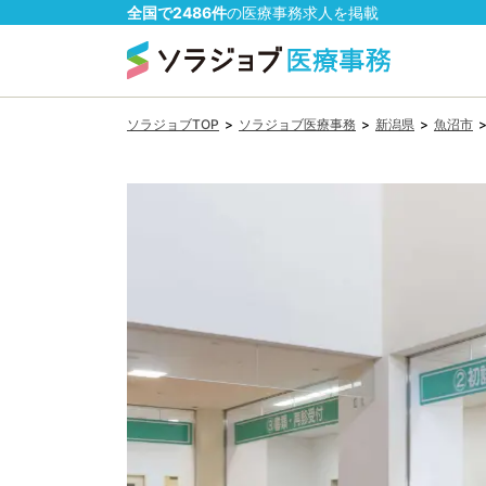
全国で
2486
件
の
医療事務
求人を掲載
ソラジョブTOP
>
ソラジョブ医療事務
>
新潟県
>
魚沼市