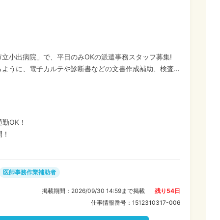
立小出病院」で、平日のみOKの派遣事務スタッフ募集!
るように、電子カルテや診断書などの文書作成補助、検査
応など事務作業のサポートをお任せします。 ◆医療事
ックのお仕事が初めての方OK◎一般事務や営業事務などの
境です。 ◆平日のみ、15:50まで! 家事
できる派遣パート求人です♪
勤OK！
問！
医師事務作業補助者
掲載期間：
2026/09/30 14:59
まで掲載
残り
54
日
仕事情報番号：
1512310317-006