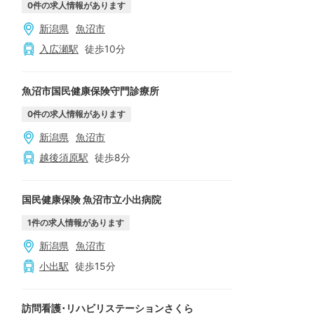
0
件の求人情報があります
新潟県
魚沼市
入広瀬
駅
徒歩
10
分
魚沼市国民健康保険守門診療所
0
件の求人情報があります
新潟県
魚沼市
越後須原
駅
徒歩
8
分
国民健康保険 魚沼市立小出病院
1
件の求人情報があります
新潟県
魚沼市
小出
駅
徒歩
15
分
訪問看護･リハビリステーションさくら