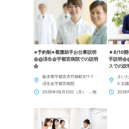
※予約制※看護助手お仕事説明
★8/1
会@済生会宇都宮病院での説明
手説明会
会
スでの説
栃木県宇都宮市竹林町911-1
さいた
済生会宇都宮病院
5 太
2026年08月10日（月）
…他
202