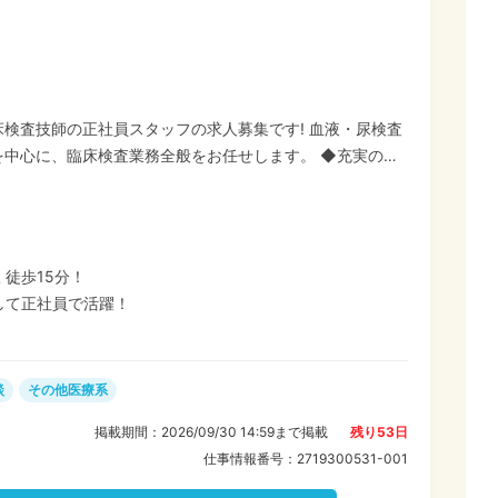
検査技師の正社員スタッフの求人募集です! 血液・尿検査
に、臨床検査業務全般をお任せします。 ◆充実のサ
入職後は丁寧なOJTや院内研修があり、先輩スタッフが優し
方も安心です◎ 残業は月平均5時間とほぼなく、有給休暇
、ワークライフバランスもしっかり保てますよ。
 徒歩15分！
して正社員で活躍！
談
その他医療系
掲載期間：
2026/09/30 14:59
まで掲載
残り
53
日
仕事情報番号：
2719300531-001