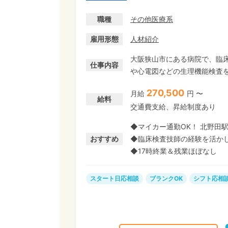
職種
その他医療系
雇用形態
人材紹介
大阪狭山市にある病院で、臨床
仕事内容
や心電図などの生理機能検査を中心
ポート体制&働きやすさ抜群 
270,500
月給
円 〜
く指導するのでブランクがある
給料
交通費支給、昇給制度あり
の消化率はほぼ100%なので
◆マイカー通勤OK！ 北野田駅
おすすめ
◆臨床検査技師の経験を活か
◆17時終業＆残業ほぼなし
スタート日応相談
ブランクOK
シフト応相