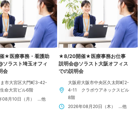
0開催★医療事務・看護助
★8/20開催★医療事務お仕事
@ソラスト埼玉オフィ
説明会@ソラスト大阪オフィス
明会
での説明会
ま市大宮区大門町3-42-
大阪府大阪市中央区久太郎町2-
陽生命大宮ビル6階
4-11 クラボウアネックスビル
8階
6年08月10日（月）
…他
2026年08月20日（木）
…他