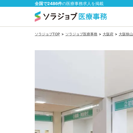
全国で
2486
件
の
医療事務
求人を掲載
ソラジョブTOP
>
ソラジョブ医療事務
>
大阪府
>
大阪狭山