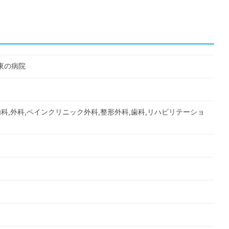
東の病院
内科,外科,ペインクリニック外科,整形外科,歯科,リハビリテーショ