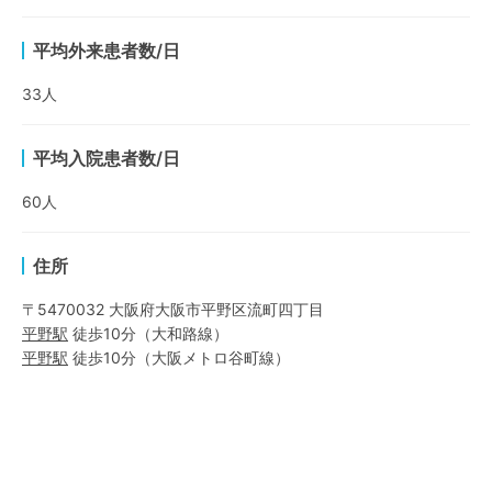
平均外来患者数/日
33
人
平均入院患者数/日
60
人
住所
〒5470032 大阪府大阪市平野区流町四丁目
平野
駅
徒歩10分
（
大和路線
）
平野
駅
徒歩10分
（
大阪メトロ谷町線
）