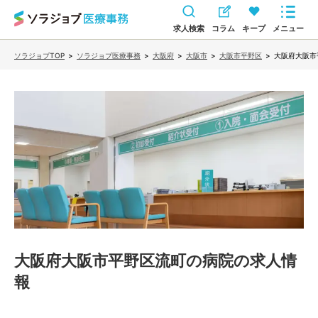
求人検索
コラム
キープ
メニュー
ソラジョブTOP
>
ソラジョブ医療事務
>
大阪府
>
大阪市
>
大阪市平野区
>
大阪府大阪市
大阪府大阪市平野区流町の病院
の求人情
報