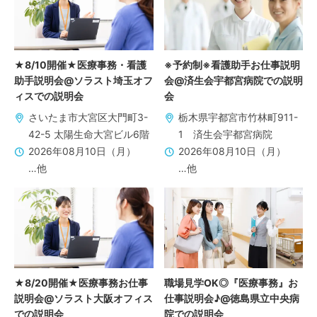
★8/10開催★医療事務・看護
※予約制※看護助手お仕事説明
助手説明会@ソラスト埼玉オフ
会@済生会宇都宮病院での説明
ィスでの説明会
会
さいたま市大宮区大門町3-
栃木県宇都宮市竹林町911-
42-5 太陽生命大宮ビル6階
1 済生会宇都宮病院
2026年08月10日（月）
2026年08月10日（月）
…他
…他
★8/20開催★医療事務お仕事
職場見学OK◎『医療事務』お
説明会@ソラスト大阪オフィス
仕事説明会♪@徳島県立中央病
での説明会
院での説明会