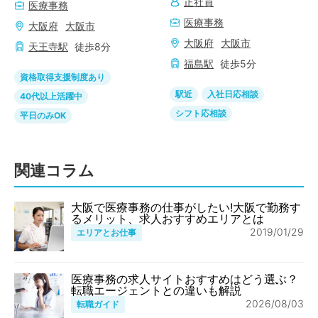
正社員
医療事務
医療事務
大阪府
大阪市
大阪府
大阪市
天王寺
駅
徒歩
8
分
福島
駅
徒歩
5
分
資格取得支援制度あり
駅近
入社日応相談
40代以上活躍中
シフト応相談
平日のみOK
関連コラム
大阪で医療事務の仕事がしたい!大阪で勤務す
るメリット、求人おすすめエリアとは
2019/01/29
エリアとお仕事
医療事務の求人サイトおすすめはどう選ぶ？
転職エージェントとの違いも解説
2026/08/03
転職ガイド