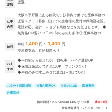
派遣
形態
大阪市平野区にある病院で、扶養内で働ける医療事務の
派遣スタッフ募集! 窓口での患者様の受付や保険証確認、
仕事
内容
電話対応、会計、レセプト業務などをお任せします。 ◆
無資格OK!週2〜3日×午前のみの好条件◎ 医療事務の資
格がなくても、保険証確認などの実務経験があれば大歓
1,400
1,400
時給
円 〜
円
迎です◎ ブランクがある方も、丁寧なOJTがあるので安
給料
交通費支給、昇給制度あり
心してスタートできますよ。 扶養内OK◎水曜・土曜+1
日の週2日～3日勤務で、時間は13時までの午前中のみ!
◆平野駅から徒歩10分！自転車・バイク通勤OK！
ご家庭やプライベートとの両立はもちろん、副業にもぴ
おす
◆保険証確認ができればOK！ブランクOK！
ったりの派遣パート求人です♪
すめ
◆午前のみ◎水土を含む週2日～3日でOK！
スタート日応相談
扶養内勤務OK
午前のみOK
医療事務
外来受付
掲載期間：
2026/09/30 14:59
まで掲載
残り
51
日
仕事情報番号：
2715801979-001