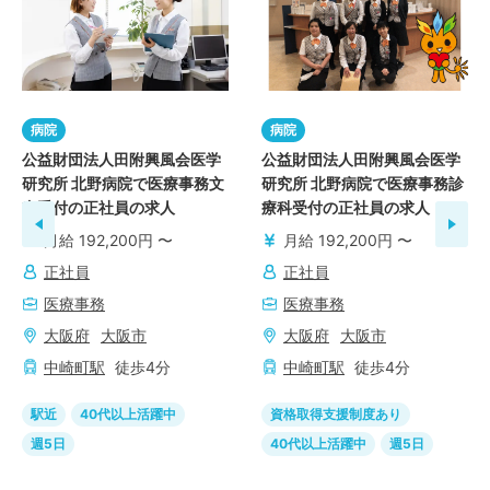
病院
病院
公益財団法人田附興風会医学
公益財団法人田附興風会医学
研究所 北野病院で医療事務文
研究所 北野病院で医療事務診
書受付の正社員の求人
療科受付の正社員の求人
月給 192,200円 〜
月給 192,200円 〜
正社員
正社員
医療事務
医療事務
大阪府
大阪市
大阪府
大阪市
中崎町
駅
徒歩
4
分
中崎町
駅
徒歩
4
分
駅近
40代以上活躍中
資格取得支援制度あり
週5日
40代以上活躍中
週5日