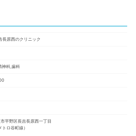
吉長原西のクリニック
精神科,歯科
00
大阪市平野区長吉長原西一丁目
メトロ谷町線
）