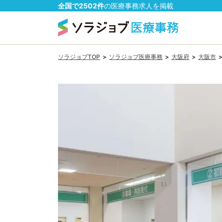
全国で
2502
件
の
医療事務
求人を掲載
ソラジョブTOP
>
ソラジョブ医療事務
>
大阪府
>
大阪市