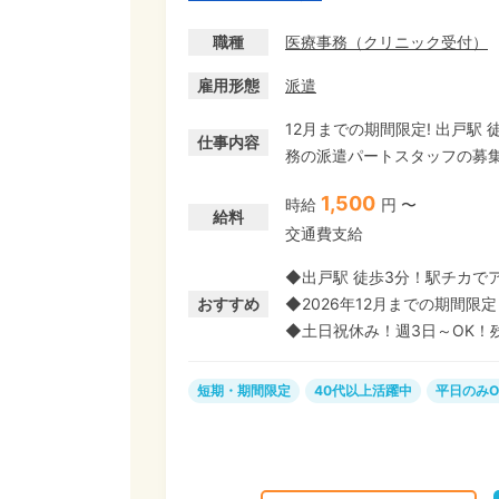
職種
医療事務
（
クリニック受付
）
雇用形態
派遣
12月までの期間限定! 出戸
仕事内容
務の派遣パートスタッフの募集です。 外来受付、電子カルテ入力、
などをお任せします。 レセ
1,500
時給
円 〜
れば大丈夫です。 病院やクリニックでの受付業務の経験があれば資格不要! ブランクがあ
給料
交通費支給
る方もチャレンジしやすい、2
3日からの勤務がOKなので、
◆出戸駅 徒歩3分！駅チカで
おすすめ
◆2026年12月までの期間限定
◆土日祝休み！週3日～OK！
短期・期間限定
40代以上活躍中
平日のみO