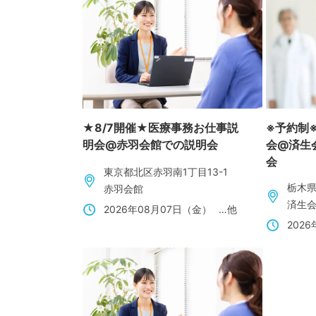
★8/7開催★医療事務お仕事説
※予約制
明会@赤羽会館での説明会
会@済生
会
東京都北区赤羽南1丁目13-1
栃木県
赤羽会館
済生
2026年08月07日（金）
…他
202