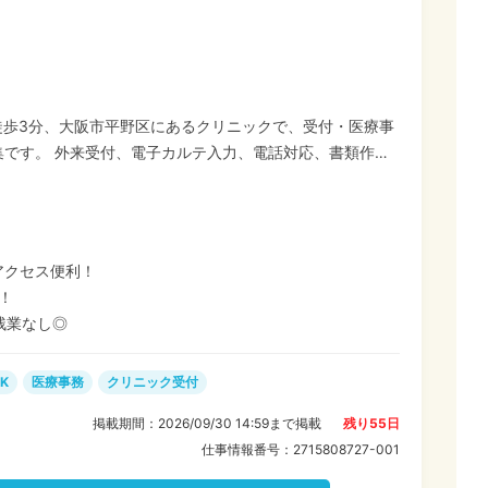
駅 徒歩3分、大阪市平野区にあるクリニックで、受付・医療事
電話対応、書類作成
プト業務はありませんので、電子カルテは日々の入力ができ
026年12月までの期間限定の派遣求人です。 平日のみ・週
プライベートとの両立もバッチリです♪
アクセス便利！
！
残業なし◎
K
医療事務
クリニック受付
掲載期間：
2026/09/30 14:59
まで掲載
残り
55
日
仕事情報番号：
2715808727-001