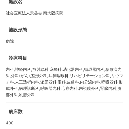
施設名
社会医療法人景岳会 南大阪病院
施設形態
病院
診療科目
内科,神経内科,放射線科,麻酔科,消化器内科,循環器内科,糖尿病内
科,外科(がん),整形外科,耳鼻咽喉科,リハビリテーション科,リウマ
チ科,人工透析内科,泌尿器科,眼科,皮膚科,内分泌内科,呼吸器科,形
成外科,病理診断科,呼吸器内科,心療内科,内視鏡外科,腎臓内科,胸
部外科,乳腺外科
病床数
400