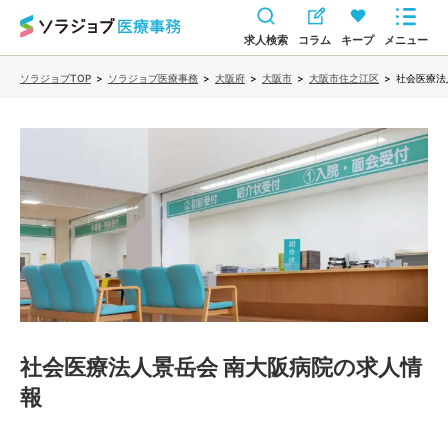
求人検索
コラム
キープ
メニュー
ソラジョブTOP
>
ソラジョブ医療事務
>
大阪府
>
大阪市
>
大阪市住之江区
>
社会医療法
社会医療法人景岳会 南大阪病院
の求人情
報