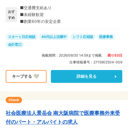
30代～50代と年齢問わず活躍中!子育て中、主婦(夫)、ミ
■交通費支給あり
ドル・中高年層多数!人間関係も良好♪協力しながら業務
おす
■未経験歓迎
を進められます★ 会計窓口で患者さまの対応をお任せし
すめ
■創業60年の安定企業
ます♪話すことが好きな方や、金銭授受に抵抗がない方
是非!
スタート日応相談
40代以上活躍中
シフト応相談
医療事務
会計窓口
掲載期間：
2026/09/30 14:59
まで掲載
残り
53
日
仕事情報番号：
2715902504-009
詳細を見る
Check
社会医療法人景岳会 南大阪病院で医療事務外来受
付のパート・アルバイトの求人