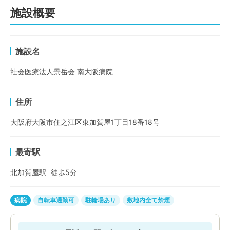
施設概要
施設名
社会医療法人景岳会 南大阪病院
住所
大阪府大阪市住之江区東加賀屋1丁目18番18号
最寄駅
北加賀屋
駅
徒歩
5
分
病院
自転車通勤可
駐輪場あり
敷地内全て禁煙