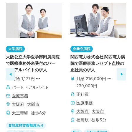
大学病院
企業立病院
大阪公立大学医学部附属病院
関西電力株式会社 関西電力病
で医療事務外来受付のパー
院で医療事務レセプト点検の
ト・アルバイトの求人
正社員の求人
時給 1,177円 〜
月給 216,000円 〜
230,000円
パート・アルバイト
正社員
医療事務
医療事務
大阪府
大阪市
大阪府
大阪市
天王寺
駅
徒歩
8
分
福島
駅
徒歩
5
分
資格取得支援制度あり