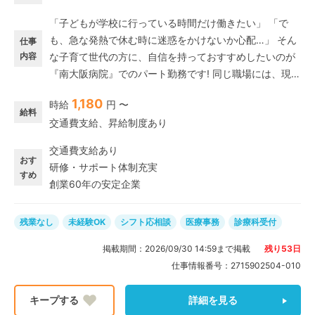
「子どもが学校に行っている時間だけ働きたい」 「で
も、急な発熱で休む時に迷惑をかけないか心配…」 そん
仕事
内容
な子育て世代の方に、自信を持っておすすめしたいのが
『南大阪病院』でのパート勤務です! 同じ職場には、現在
11名のスタッフが在籍しており、各受付は1～2名で業務
1,180
時給
円 〜
を行っています。少人数の職場に比べて「お休み相談の
給料
交通費支給、昇給制度あり
しやすさ」が段違い!子育て世代やミドル層も多数活躍中
で、家庭と両立する大変さを分かってくれる仲間ばかり
交通費支給あり
です。 ◆家庭と両立しやすい奇跡のシフト! ・勤務は
おす
研修・サポート体制充実
「8:30〜13:30」の1日5時間だけ! ・残業なし!お迎えや
すめ
創業60年の安定企業
夕飯の準備もバッチリです◎
残業なし
未経験OK
シフト応相談
医療事務
診療科受付
掲載期間：
2026/09/30 14:59
まで掲載
残り
53
日
仕事情報番号：
2715902504-010
詳細を見る