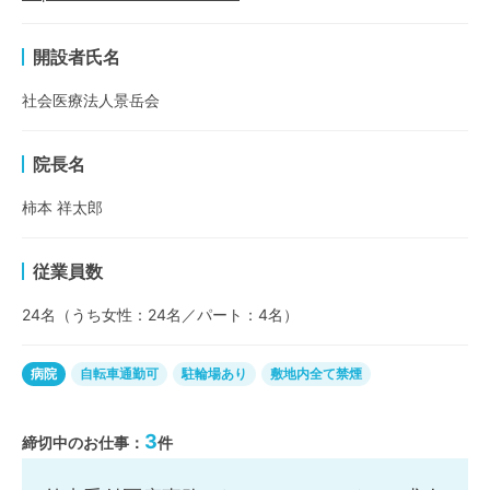
開設者氏名
社会医療法人景岳会
院長名
柿本 祥太郎
従業員数
24名（うち女性：24名／パート：4名）
病院
自転車通勤可
駐輪場あり
敷地内全て禁煙
3
締切中のお仕事：
件