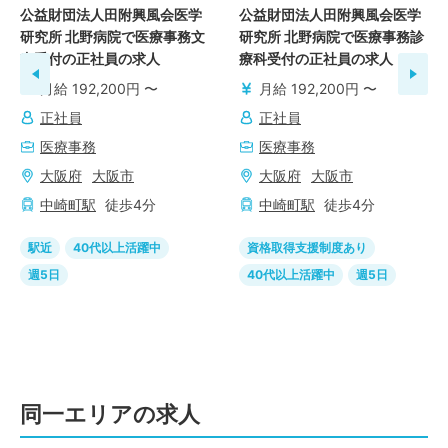
公益財団法人田附興風会医学
公益財団法人田附興風会医学
研究所 北野病院で医療事務文
研究所 北野病院で医療事務診
書受付の正社員の求人
療科受付の正社員の求人
月給 192,200円 〜
月給 192,200円 〜
正社員
正社員
医療事務
医療事務
大阪府
大阪市
大阪府
大阪市
中崎町
駅
徒歩
4
分
中崎町
駅
徒歩
4
分
駅近
40代以上活躍中
資格取得支援制度あり
週5日
40代以上活躍中
週5日
同一エリアの求人