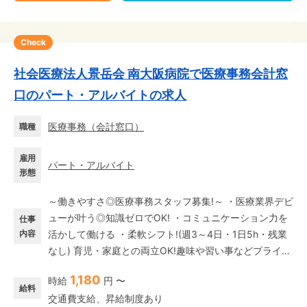
Check
社会医療法人景岳会 南大阪病院で医療事務会計窓
口のパート・アルバイトの求人
医療事務
（
会計窓口
）
職種
雇用
パート・アルバイト
形態
～働きやすさ◎医療事務スタッフ募集!～ ・医療業界デビ
ューが叶う◎知識ゼロでOK! ・コミュニケーション力を
仕事
内容
活かして働ける ・柔軟シフト!(週3～4日・1日5h・残業
なし) 育児・家庭との両立OK!趣味や習い事などプライベ
ートも充実◎ 住之江区の『南大阪病院』でのお仕事☆
1,180
時給
円 〜
【配属先環境】 同じポジションで働くメンバーは全3
給料
交通費支給、昇給制度あり
名。同時シフトインは1名です! 50代メンバーを中心に、