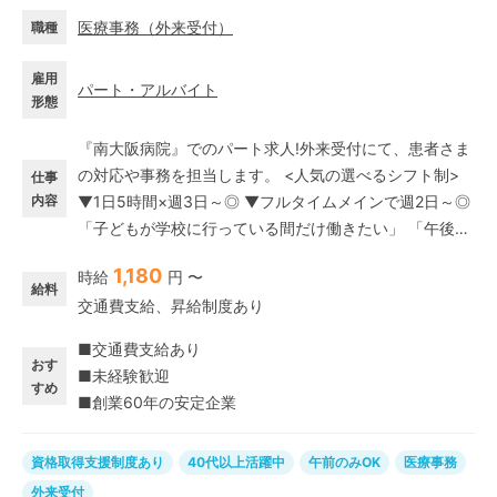
医療事務
（
外来受付
）
職種
雇用
パート・アルバイト
形態
『南大阪病院』でのパート求人!外来受付にて、患者さま
の対応や事務を担当します。 <人気の選べるシフト制>
仕事
内容
▼1日5時間×週3日～◎ ▼フルタイムメインで週2日～◎
「子どもが学校に行っている間だけ働きたい」 「午後は
趣味の時間にしたい」 「ちょっとずつ仕事復帰を目指し
1,180
時給
円 〜
たい」など…その願いソラストが叶えます! 残業もなく定
給料
交通費支給、昇給制度あり
時で帰宅できるので、予定が立てやすい!プライベートや
家事育児とバランスを取りながら働けるのも魅力の1つ♪
■交通費支給あり
<未経験・無資格スタートOK> 経験や資格は必要なし!充
おす
■未経験歓迎
実の研修制度や、万全のフォロー体制でお迎えします♪
すめ
■創業60年の安定企業
資格取得支援制度あり
40代以上活躍中
午前のみOK
医療事務
外来受付