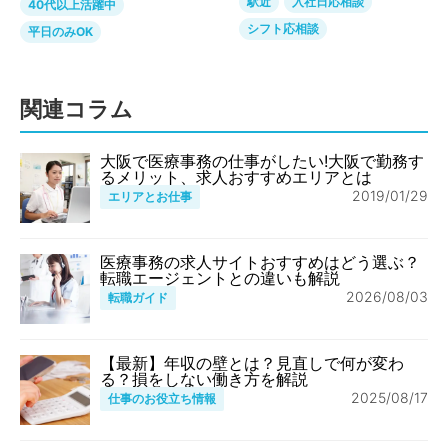
駅近
入社日応相談
40代以上活躍中
シフト応相談
平日のみOK
関連コラム
大阪で医療事務の仕事がしたい!大阪で勤務す
るメリット、求人おすすめエリアとは
2019/01/29
エリアとお仕事
医療事務の求人サイトおすすめはどう選ぶ？
転職エージェントとの違いも解説
2026/08/03
転職ガイド
【最新】年収の壁とは？見直しで何が変わ
る？損をしない働き方を解説
2025/08/17
仕事のお役立ち情報