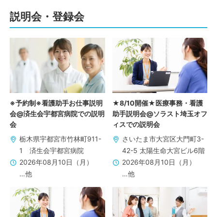
説明会・登録会
※予約制※看護助手お仕事説明
★8/10開催★医療事務・看護
会@済生会宇都宮病院での説明
助手説明会@ソラスト埼玉オフ
会
ィスでの説明会
栃木県宇都宮市竹林町911-
さいたま市大宮区大門町3-
1 済生会宇都宮病院
42-5 太陽生命大宮ビル6階
2026年08月10日（月）
2026年08月10日（月）
…他
…他