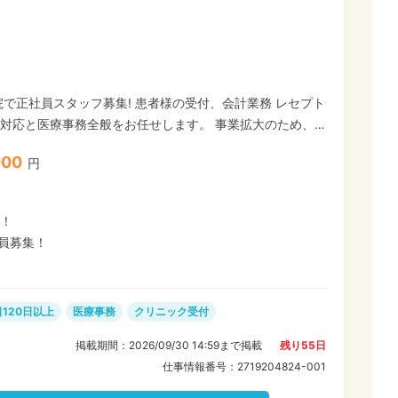
で正社員スタッフ募集! 患者様の受付、会計業務 レセプト
医療事務全般をお任せします。 事業拡大のため、
お持ちのスキル・経験を活かして働ける、昇給・賞与ありの
000
円
分！
員募集！
！
120日以上
医療事務
クリニック受付
掲載期間：
2026/09/30 14:59
まで掲載
残り
55
日
仕事情報番号：
2719204824-001