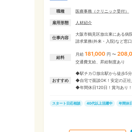
職種
医療事務
（
クリニック受付
）
雇用形態
人材紹介
大阪市鶴見区放出東にある病院
仕事内容
請求業務(外来・入院)など窓口対応と
医療事務経験者の募集です! 
181,000
208,
月給
円 〜
正社員求人です。
給料
交通費支給、昇給制度あり
◆駅チカ◎放出駅から徒歩5
おすすめ
◆自宅で面談OK！安定の正社
◆年間休日120日！賞与あり
スタート日応相談
40代以上活躍中
年間休日