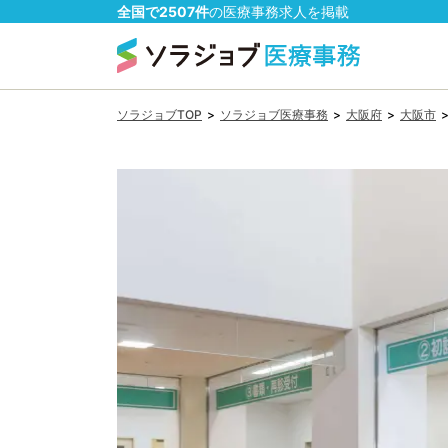
全国で
2507
件
の
医療事務
求人を掲載
ソラジョブTOP
>
ソラジョブ医療事務
>
大阪府
>
大阪市