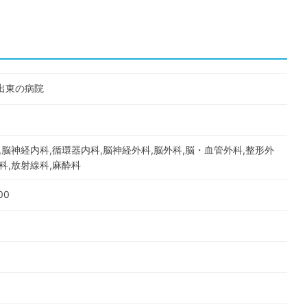
出東の病院
,脳神経内科,循環器内科,脳神経外科,脳外科,脳・血管外科,整形外
科,放射線科,麻酔科
00