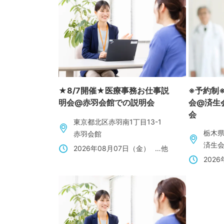
★8/7開催★医療事務お仕事説
※予約制
明会@赤羽会館での説明会
会@済生
会
東京都北区赤羽南1丁目13-1
栃木県
赤羽会館
済生
2026年08月07日（金）
…他
202