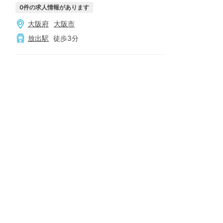
0
件の求人情報があります
大阪府
大阪市
放出
駅
徒歩
3
分