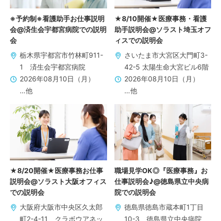
※予約制※看護助手お仕事説明
★8/10開催★医療事務・看護
会@済生会宇都宮病院での説明
助手説明会@ソラスト埼玉オフ
会
ィスでの説明会
栃木県宇都宮市竹林町911-
さいたま市大宮区大門町3-
1 済生会宇都宮病院
42-5 太陽生命大宮ビル6階
2026年08月10日（月）
2026年08月10日（月）
…他
…他
★8/20開催★医療事務お仕事
職場見学OK◎『医療事務』お
説明会@ソラスト大阪オフィス
仕事説明会♪@徳島県立中央病
での説明会
院での説明会
大阪府大阪市中央区久太郎
徳島県徳島市蔵本町1丁目
町2-4-11 クラボウアネッ
10-3 徳島県立中央病院