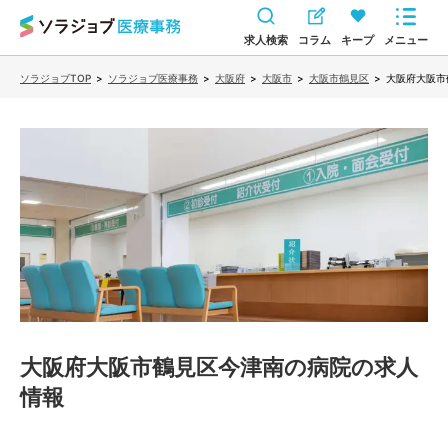
求人検索
コラム
キープ
メニュー
ソラジョブTOP
>
ソラジョブ医療事務
>
大阪府
>
大阪市
>
大阪市鶴見区
>
大阪府大阪市
大阪府大阪市鶴見区今津南の病院
の求人
情報