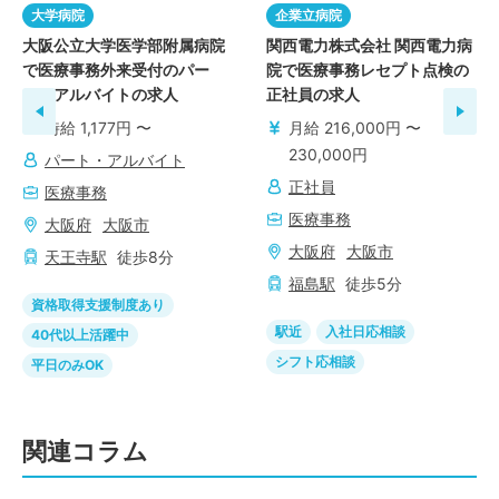
大学病院
企業立病院
大阪公立大学医学部附属病院
関西電力株式会社 関西電力病
で医療事務外来受付のパー
院で医療事務レセプト点検の
ト・アルバイトの求人
正社員の求人
時給 1,177円 〜
月給 216,000円 〜
230,000円
パート・アルバイト
正社員
医療事務
医療事務
大阪府
大阪市
大阪府
大阪市
天王寺
駅
徒歩
8
分
福島
駅
徒歩
5
分
資格取得支援制度あり
駅近
入社日応相談
40代以上活躍中
シフト応相談
平日のみOK
関連コラム