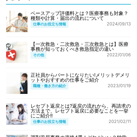
ベースアップ評価料とは？医療事務も対象？
種類や計算・届出の流れについて
2024/09/13
仕事のお役立ち情報
【一次救急・二次救急・三次救急とは】医療
事務が知っておくべき救急指定の違い
2022/01/06
その他
正社員からパートになりたい!メリットデメリ
ットやおすすめの仕事をご紹介
2023/01/19
職種・働き方の紹介
レセプト返戻とは?返戻の流れから、再請求の
方法まで、レセプト返戻に必要なことを一挙
にご紹介!!
2021/02/11
仕事のお役立ち情報