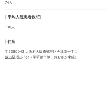
74
人
平均入院患者数/日
130
人
住所
〒5380043 大阪府大阪市鶴見区今津南一丁目
放出
駅
徒歩5分
（
学研都市線
、
おおさか東線
）