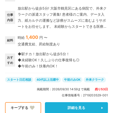
放出駅から徒歩5分! 大阪市鶴見区にある病院で、外来ク
ラークの派遣スタッフ募集! 患者様のご案内、データ入
仕事
内容
力、紙カルテの運搬など診療がスムーズに進むようサポ
ートをお任せします。 未経験からスタートできる医療事
務! コミュニケーションスキルや飲食店やコンビニなどの
1,400
時給
円 〜
接客バイト、販売などのお客様対応経験が活かせる、午
給料
交通費支給、昇給制度あり
前のみOKの派遣パートのお仕事です。
◆駅チカ！放出駅から徒歩5分！
おす
◆未経験OK！久しぶりの仕事復帰も◎
すめ
◆午前のみ！扶養内OK！
スタート日応相談
40代以上活躍中
午前のみOK
外来クラーク
掲載期間：
2026/09/30 14:59
まで掲載
残り
53
日
仕事情報番号：
2719203529-001
詳細を見る