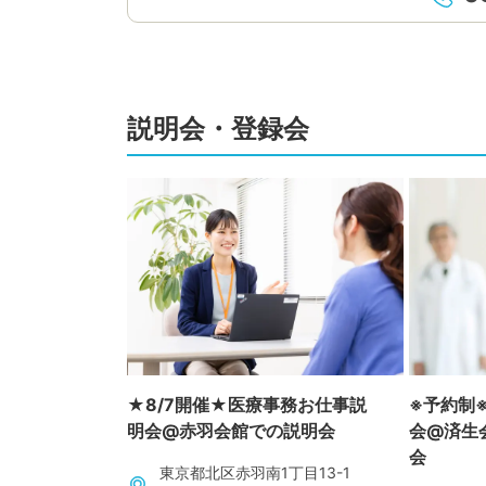
説明会・登録会
★8/7開催★医療事務お仕事説
※予約制
明会@赤羽会館での説明会
会@済生
会
東京都北区赤羽南1丁目13-1