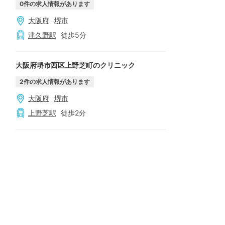
0
件の求人情報があります
大阪府
堺市
津久野
駅
徒歩
5
分
大阪府堺市西区上野芝町のクリニック
2
件の求人情報があります
大阪府
堺市
上野芝
駅
徒歩
2
分