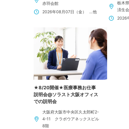
栃木県
赤羽会館
済生
2026年08月07日（金）
…他
202
★8/20開催★医療事務お仕事
説明会@ソラスト大阪オフィス
での説明会
大阪府大阪市中央区久太郎町2-
4-11 クラボウアネックスビル
8階