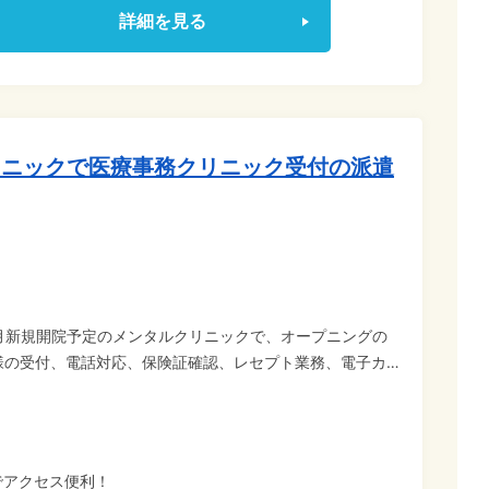
詳細を見る
リニックで医療事務クリニック受付の派遣
9月新規開院予定のメンタルクリニックで、オープニングの
様の受付、電話対応、保険証確認、レセプト業務、電子カ
初め
大歓迎です! コンビニや飲食店、販売などの接客経験や事
です。 総勢5名程度の医療事務スタッフ
のスタートなので、同期の仲間も多くて安心の環境です◎
でアクセス便利！