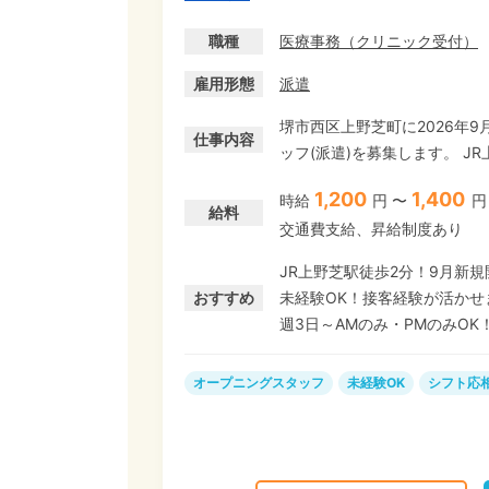
職種
医療事務
（
クリニック受付
）
雇用形態
派遣
堺市西区上野芝町に2026年
仕事内容
ッフ(派遣)を募集します。 J
内や午前のみ・午後のみの働き方も相談可能です♪
1,200
1,400
時給
円 〜
円
認、レセプト業務、電子カルテ入力などをお
給料
交通費支給、昇給制度あり
ても大丈夫! 医療機関でのお
どでの接客経験や、事務の経験がしっか
JR上野芝駅徒歩2分！9月新
のが好きな方に最適な環境で
おすすめ
未経験OK！接客経験が活かせ
週3日～AMのみ・PMのみOK
オープニングスタッフ
未経験OK
シフト応