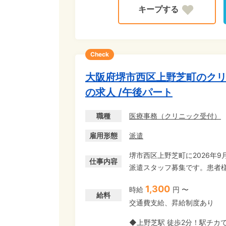
Check
大阪府堺市西区上野芝町のク
の求人 /午後パート
職種
医療事務
（
クリニック受付
）
雇用形態
派遣
堺市西区上野芝町に2026年
仕事内容
派遣スタッフ募集です。患者
ルテ入力などをお任せします。 未経験OK! 特別な資格や経験は不要です♪医療業界が
1,300
時給
円 〜
ての方や、ブランクがある方も
給料
交通費支給、昇給制度あり
務経験が活かせる、扶養内OKの派遣パート求人
でオープン予定! みんな一緒
◆上野芝駅 徒歩2分！駅チカ