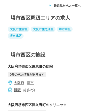
最近見た求人
一覧へ
堺市西区周辺エリアの求人
大阪市住吉区
大阪市住之江区
堺市南区
堺市北区
堺市西区の施設
大阪府堺市西区鳳東町の病院
0
件の求人情報があります
大阪府
堺市
鳳
駅
徒歩
2
分
大阪府堺市西区津久野町のクリニック