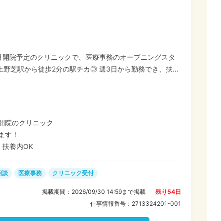
9月開院予定のクリニックで、医療事務のオープニングスタ
R上野芝駅から徒歩2分の駅チカ◎ 週3日から勤務でき、扶養
 お仕事は受付、電話対応、保険証確
任せします。 特別な資格や専門知識がなく
仕事が初めての方も安心してください。飲食店やコンビニな
りと活かせるお仕事ですよ! 新しい業務を考える
規開院のクリニック
す。 同期入社の仲間も多く、安心してスタートできます。
ます！
！扶養内OK
相談
医療事務
クリニック受付
掲載期間：
2026/09/30 14:59
まで掲載
残り
54
日
仕事情報番号：
2713324201-001