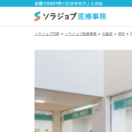
全国で
2507
件
の
医療事務
求人を掲載
ソラジョブTOP
>
ソラジョブ医療事務
>
大阪府
>
堺市
>