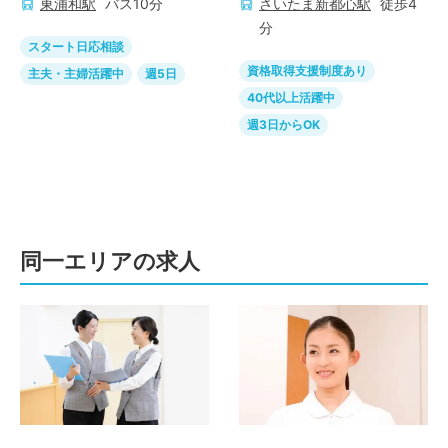
東浦和
駅
バス
10
分
さいたま新都心
駅
徒歩
4
分
スタート日応相談
資格取得支援制度あり
主夫・主婦活躍中
週5日
40代以上活躍中
週3日からOK
同一エリアの求人