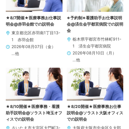
★8/7開催★医療事務お仕事説
※予約制※看護助手お仕事説明
明会@赤羽会館での説明会
会@済生会宇都宮病院での説明
会
東京都北区赤羽南1丁目13-
栃木県宇都宮市竹林町911-
1 赤羽会館
1 済生会宇都宮病院
2026年08月07日（金）
2026年08月10日（月）
…他
…他
★8/10開催★医療事務・看護
★8/20開催★医療事務お仕事
助手説明会@ソラスト埼玉オフ
説明会@ソラスト大阪オフィス
ィスでの説明会
での説明会
さいたま市大宮区大門町3-
大阪府大阪市中央区久太郎