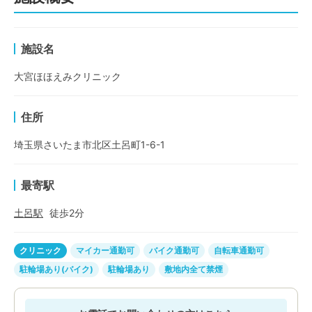
施設名
大宮ほほえみクリニック
住所
埼玉県さいたま市北区土呂町1-6-1
最寄駅
土呂
駅
徒歩
2
分
クリニック
マイカー通勤可
バイク通勤可
自転車通勤可
駐輪場あり(バイク)
駐輪場あり
敷地内全て禁煙