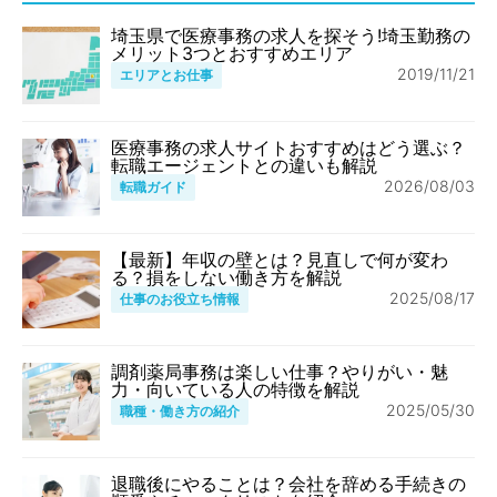
埼玉県で医療事務の求人を探そう!埼玉勤務の
メリット3つとおすすめエリア
2019/11/21
エリアとお仕事
医療事務の求人サイトおすすめはどう選ぶ？
転職エージェントとの違いも解説
2026/08/03
転職ガイド
【最新】年収の壁とは？見直しで何が変わ
る？損をしない働き方を解説
2025/08/17
仕事のお役立ち情報
調剤薬局事務は楽しい仕事？やりがい・魅
力・向いている人の特徴を解説
2025/05/30
職種・働き方の紹介
退職後にやることは？会社を辞める手続きの