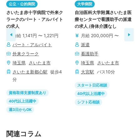
公立・公的病院
大学病院
さいたま赤十字病院で外来ク
自治医科大学附属さいたま医
ラークのパート・アルバイト
療センターで看護助手の派遣
の求人
の求人 /身体介護なし
時給 1,141円 〜 1,221円
月給 200,000円 〜
パート・アルバイト
派遣
外来クラーク
看護助手
埼玉県
さいたま市
埼玉県
さいたま市
さいたま新都心
駅
徒歩
4
大宮
駅
バス
10
分
分
スタート日応相談
資格取得支援制度あり
40代以上活躍中
40代以上活躍中
シフト応相談
週3日からOK
関連コラム