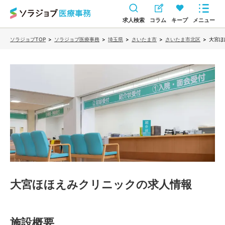
求人検索
コラム
キープ
メニュー
ソラジョブTOP
>
ソラジョブ医療事務
>
埼玉県
>
さいたま市
>
さいたま市北区
>
大宮ほ
大宮ほほえみクリニック
の求人情報
施設概要