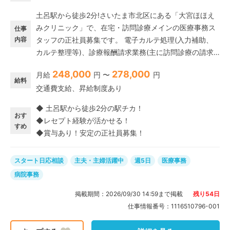
土呂駅から徒歩2分!さいたま市北区にある「大宮ほほえ
みクリニック」で、在宅・訪問診療メインの医療事務ス
仕事
内容
タッフの正社員募集です。 電子カルテ処理(入力補助、
カルテ整理等)、診療報酬請求業務(主に訪問診療の請求
業務を担当)、電話対応(患者様・患者家族・医療介護事
248,000
278,000
月給
円 〜
円
業者等との電話対応・調整)、書類作成業務(パソコンを
給料
交通費支給、昇給制度あり
使用したデータ入力、各種書類作成)、患者様やご家族様
との契約締結業務などをお任せします。 今回は内科系診
◆ 土呂駅から徒歩2分の駅チカ！
療科目の外来レセプト経験が1年以上ある方の募集です。
おす
◆レセプト経験が活かせる！
新しい職場で、これまでのスキルを活かして活躍してみ
すめ
◆賞与あり！安定の正社員募集！
ませんか?
スタート日応相談
主夫・主婦活躍中
週5日
医療事務
病院事務
掲載期間：
2026/09/30 14:59
まで掲載
残り
54
日
仕事情報番号：
1116510796-001