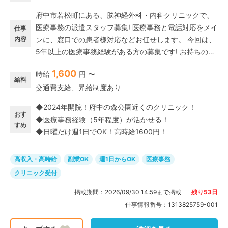
府中市若松町にある、脳神経外科・内科クリニックで、
医療事務の派遣スタッフ募集! 医療事務と電話対応をメイ
仕事
内容
ンに、窓口での患者様対応などお任せします。 今回は、
5年以上の医療事務経験がある方の募集です! お持ちの経
験やスキルをしっかりと活かして、即戦力としてご活躍
1,600
時給
円 〜
いただけます。 勤務は、日曜・週1日だけでOKなので、
給料
交通費支給、昇給制度あり
副業をお探しの方や扶養内でムリなく働きたい方にオス
スメの高時給の派遣パートです。
◆2024年開院！府中の森公園近くのクリニック！
おす
◆医療事務経験（5年程度）が活かせる！
すめ
◆日曜だけ週1日でOK！高時給1600円！
高収入・高時給
副業OK
週1日からOK
医療事務
クリニック受付
掲載期間：
2026/09/30 14:59
まで掲載
残り
53
日
仕事情報番号：
1313825759-001