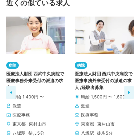
近くの似ている求人
病院
病院
医療法人財団 西武中央病院で
医療法人財団 西武中央病院で
医療事務外来受付の派遣の求
医療事務外来受付の派遣の求
人
人 /経験者募集
時給 1,400円 〜
時給 1,500円 〜 1,600円
派遣
派遣
医療事務
医療事務
東京都
東村山市
東京都
東村山市
八坂
駅
徒歩
5
分
八坂
駅
徒歩
5
分