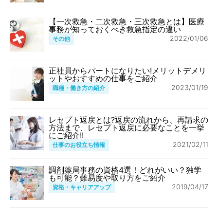
【一次救急・二次救急・三次救急とは】医療
事務が知っておくべき救急指定の違い
2022/01/06
その他
正社員からパートになりたい!メリットデメリ
ットやおすすめの仕事をご紹介
2023/01/19
職種・働き方の紹介
レセプト返戻とは?返戻の流れから、再請求の
方法まで、レセプト返戻に必要なことを一挙
にご紹介!!
2021/02/11
仕事のお役立ち情報
調剤薬局事務の資格4選！どれがいい？独学
も可能？難易度や取り方をご紹介
2019/04/17
資格・キャリアアップ