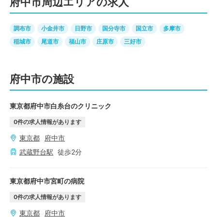
府中市周辺エリアの求人
調布市
小金井市
日野市
国分寺市
国立市
多摩市
稲城市
尾道市
福山市
庄原市
三好市
府中市の施設
東京都府中市白糸台のクリニック
0
件の求人情報があります
東京都
府中市
武蔵野台
駅
徒歩
2
分
東京都府中市宮町の病院
0
件の求人情報があります
東京都
府中市