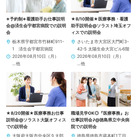
※予約制※看護助手お仕事説明
★8/10開催★医療事務・看護
会@済生会宇都宮病院での説明
助手説明会@ソラスト埼玉オフ
会
ィスでの説明会
栃木県宇都宮市竹林町911-
さいたま市大宮区大門町3-
1 済生会宇都宮病院
42-5 太陽生命大宮ビル6階
2026年08月10日（月）
2026年08月10日（月）
…他
…他
★8/20開催★医療事務お仕事
職場見学OK◎『医療事務』お
説明会@ソラスト大阪オフィス
仕事説明会♪@徳島県立中央病
での説明会
院での説明会
大阪府大阪市中央区久太郎
徳島県徳島市蔵本町1丁目