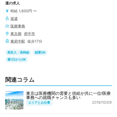
遣の求人
時給 1,600円 〜
派遣
医療事務
東京都
府中市
東府中
駅
徒歩
17
分
高収入・高時給
副業OK
週1日からOK
関連コラム
東京は医療機関の需要と供給が共に一位!医療
事務への就職チャンスも多い
2019/10/09
エリアとお仕事