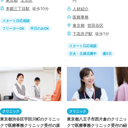
東京都
文京区
円
本郷三丁目
駅
徒歩
10
分
人材紹介
医療事務
スタート日応相談
東京都
世田谷区
フリーターOK
平日のみOK
下高井戸
駅
徒歩
1
分
スタート日応相談
主夫・主婦活躍中
週5日
クリニック
クリニック
東京都渋谷区宇田川町のクリニッ
東京都八王子市西片倉のクリニッ
クで医療事務クリニック受付の派
クで医療事務クリニック受付の紹