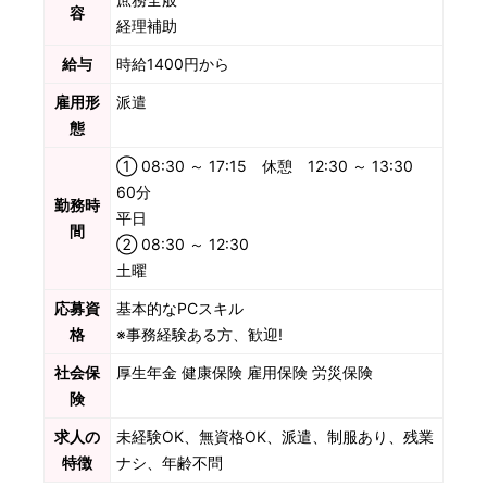
容
経理補助
給与
時給1400円から
雇用形
派遣
態
① 08:30 ～ 17:15 休憩 12:30 ～ 13:30
60分
勤務時
平日
間
② 08:30 ～ 12:30
土曜
応募資
基本的なPCスキル
格
※事務経験ある方、歓迎!
社会保
厚生年金 健康保険 雇用保険 労災保険
険
求人の
未経験OK、無資格OK、派遣、制服あり、残業
特徴
ナシ、年齢不問