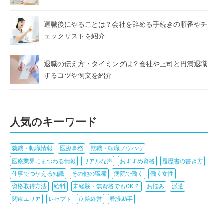
退職後にやることは？会社を辞める手続きの順番やチ
ェックリストを紹介
退職の伝え方・タイミングは？会社や上司と円満退職
するコツや例文を紹介
人気のキーワード
就職・転職情報
医療事務
就職・転職ノウハウ
医療業界にまつわる情報
リアルな声
おすすめ資格
履歴書の書き方
仕事でつかえる知識
その他の職種
病院で働く
働く女性
資格取得方法
給料
未経験・無資格でもOK？
お悩み
派遣
関東エリア
レセプト
病院経営
看護助手