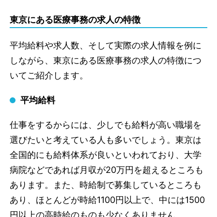
東京で働く際に注意しておくこと
東京にある医療事務の求人の特徴
通勤ラッシュが激しい
家賃相場や物価が高い
平均給料や求人数、そして実際の求人情報を例に
しながら、東京にある医療事務の求人の特徴につ
東京都で医療事務をやりたい場合、住む場所におす
いてご紹介します。
すめエリアを紹介
治安が良いエリア
平均給料
通勤に便利なエリア
病院が多いエリア
仕事をするからには、少しでも給料が高い職場を
選びたいと考えている人も多いでしょう。東京は
東京なら医療事務の求人も充実し、プライベートま
で楽しめる!
全国的にも給料体系が良いといわれており、大学
病院などであれば月収が20万円を超えるところも
あります。また、時給制で募集しているところも
あり、ほとんどが時給1100円以上で、中には1500
円以上の高時給のものも少なくありません。