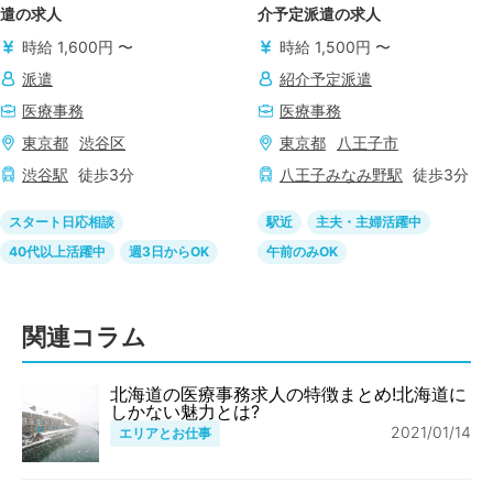
遣の求人
介予定派遣の求人
時給 1,600円 〜
時給 1,500円 〜
派遣
紹介予定派遣
医療事務
医療事務
東京都
渋谷区
東京都
八王子市
渋谷
駅
徒歩
3
分
八王子みなみ野
駅
徒歩
3
分
スタート日応相談
駅近
主夫・主婦活躍中
40代以上活躍中
週3日からOK
午前のみOK
関連コラム
北海道の医療事務求人の特徴まとめ!北海道に
しかない魅力とは?
2021/01/14
エリアとお仕事