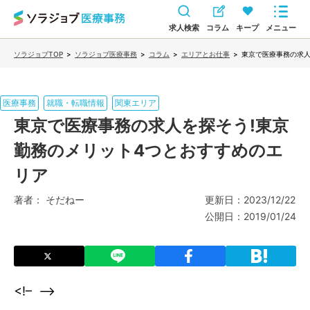
求人検索
コラム
キープ
メニュー
ソラジョブTOP
>
ソラジョブ医療事務
>
コラム
>
エリアとお仕事
>
東京で医療事務の求人
医療事務
就職・転職情報
関東エリア
東京で医療事務の求人を探そう!東京
勤務のメリット4つとおすすめのエ
リア
著者：
そだねー
更新日：
2023/12/22
公開日：
2019/01/24
<!–
–>