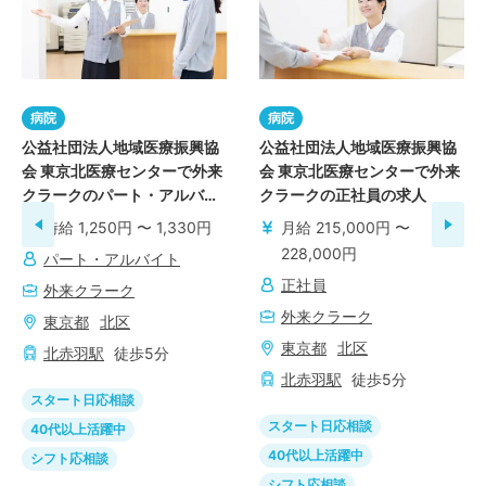
病院
病院
公益社団法人地域医療振興協
公益社団法人地域医療振興協
会 東京北医療センターで外来
会 東京北医療センターで外来
クラークのパート・アルバイ
クラークの正社員の求人
トの求人
時給 1,250円 〜 1,330円
月給 215,000円 〜
228,000円
パート・アルバイト
正社員
外来クラーク
外来クラーク
東京都
北区
東京都
北区
北赤羽
駅
徒歩
5
分
北赤羽
駅
徒歩
5
分
スタート日応相談
スタート日応相談
40代以上活躍中
40代以上活躍中
シフト応相談
シフト応相談