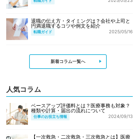
2025/05/23
転職ガイド
退職の伝え方・タイミングは？会社や上司と
円満退職するコツや例文を紹介
2025/05/16
転職ガイド
新着コラム一覧へ
人気コラム
ベースアップ評価料とは？医療事務も対象？
種類や計算・届出の流れについて
2024/09/13
仕事のお役立ち情報
【一次救急・二次救急・三次救急とは】医療