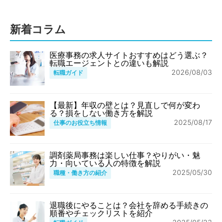
新着コラム
医療事務の求人サイトおすすめはどう選ぶ？
転職エージェントとの違いも解説
2026/08/03
転職ガイド
【最新】年収の壁とは？見直しで何が変わ
る？損をしない働き方を解説
2025/08/17
仕事のお役立ち情報
調剤薬局事務は楽しい仕事？やりがい・魅
力・向いている人の特徴を解説
2025/05/30
職種・働き方の紹介
退職後にやることは？会社を辞める手続きの
順番やチェックリストを紹介