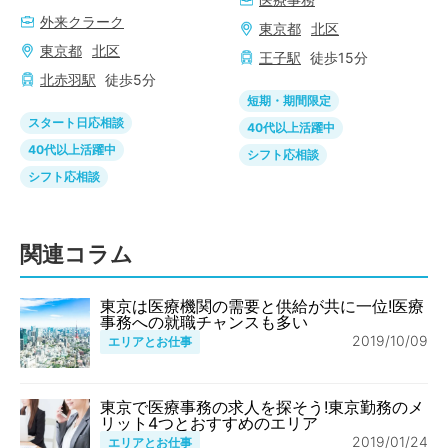
外来クラーク
東京都
北区
東京都
北区
王子
駅
徒歩
15
分
北赤羽
駅
徒歩
5
分
短期・期間限定
スタート日応相談
40代以上活躍中
40代以上活躍中
シフト応相談
シフト応相談
関連コラム
東京は医療機関の需要と供給が共に一位!医療
事務への就職チャンスも多い
2019/10/09
エリアとお仕事
東京で医療事務の求人を探そう!東京勤務のメ
リット4つとおすすめのエリア
2019/01/24
エリアとお仕事