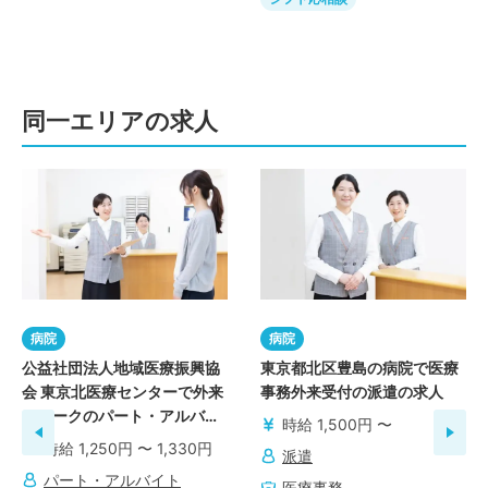
同一エリアの求人
病院
病院
公益社団法人地域医療振興協
東京都北区豊島の病院で医療
会 東京北医療センターで外来
事務外来受付の派遣の求人
クラークのパート・アルバイ
時給 1,500円 〜
トの求人
時給 1,250円 〜 1,330円
派遣
パート・アルバイト
医療事務