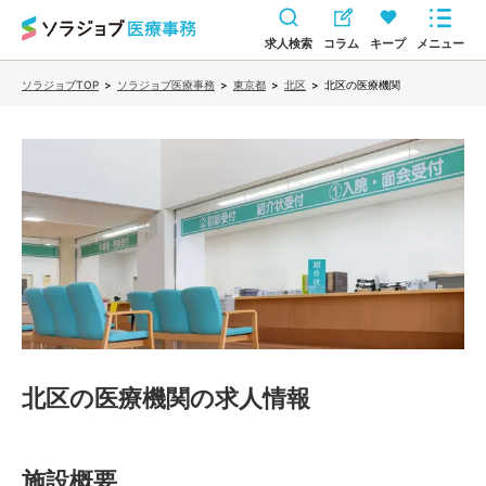
求人検索
コラム
キープ
メニュー
ソラジョブTOP
>
ソラジョブ医療事務
>
東京都
>
北区
>
北区の医療機関
北区の医療機関
の求人情報
施設概要