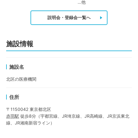
…他
説明会・登録会一覧へ
施設情報
施設名
北区の医療機関
住所
〒1150042 東京都北区
赤羽
駅
徒歩8分
（
宇都宮線
、
JR埼京線
、
JR高崎線
、
JR京浜東北
線
、
JR湘南新宿ライン
）