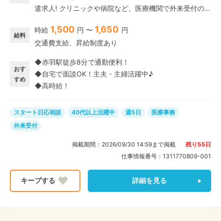
遣求人! クリニックや病院など、医療機関で外来受付の経
験があればご応募OK◎ レセプトの経験がある方は優遇
1,500
1,650
時給
円 〜
円
いたします♪
給料
交通費支給、昇給制度あり
◆赤羽駅徒歩8分で通勤便利！
おす
◆自宅で面談OK！主夫・主婦活躍中♪
すめ
◆高時給！
スタート日応相談
40代以上活躍中
週5日
医療事務
外来受付
掲載期間：
2026/09/30 14:59
まで掲載
残り
55
日
仕事情報番号：
1311770809-001
詳細を見る