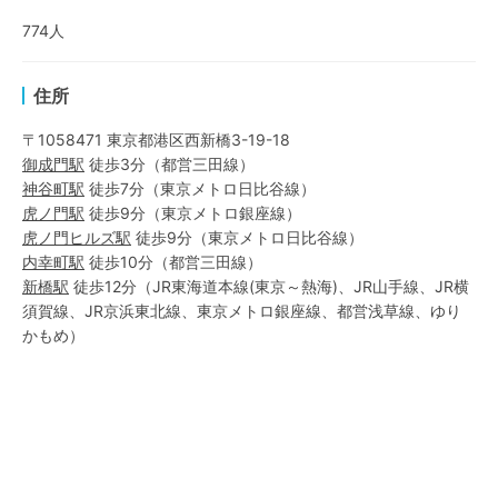
774
人
住所
〒1058471 東京都港区西新橋3-19-18
御成門
駅
徒歩3分
（
都営三田線
）
神谷町
駅
徒歩7分
（
東京メトロ日比谷線
）
虎ノ門
駅
徒歩9分
（
東京メトロ銀座線
）
虎ノ門ヒルズ
駅
徒歩9分
（
東京メトロ日比谷線
）
内幸町
駅
徒歩10分
（
都営三田線
）
新橋
駅
徒歩12分
（
JR東海道本線(東京～熱海)
、
JR山手線
、
JR横
須賀線
、
JR京浜東北線
、
東京メトロ銀座線
、
都営浅草線
、
ゆり
かもめ
）