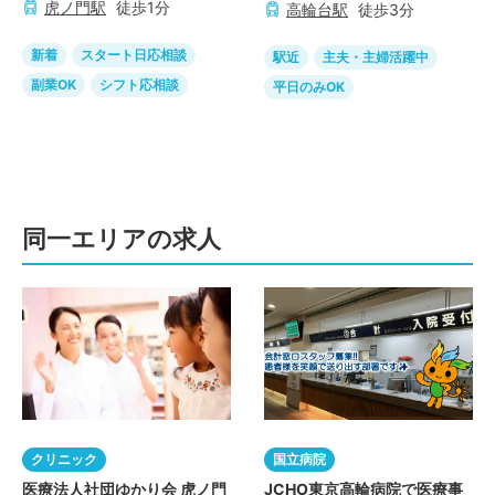
虎ノ門
駅
徒歩
1
分
高輪台
駅
徒歩
3
分
新着
スタート日応相談
駅近
主夫・主婦活躍中
副業OK
シフト応相談
平日のみOK
同一エリアの求人
クリニック
国立病院
医療法人社団ゆかり会 虎ノ門
JCHO東京高輪病院で医療事