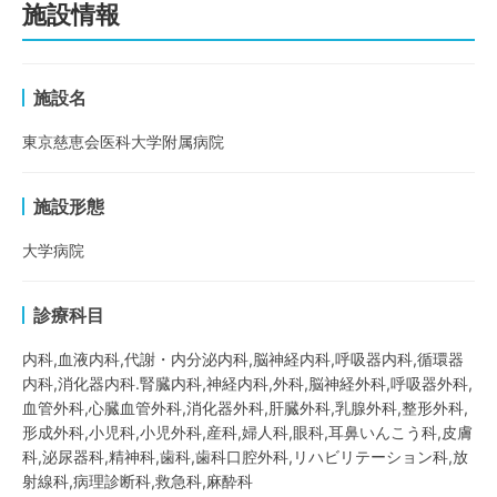
施設情報
施設名
東京慈恵会医科大学附属病院
施設形態
大学病院
診療科目
内科,血液内科,代謝・内分泌内科,脳神経内科,呼吸器内科,循環器
内科,消化器内科.腎臓内科,神経内科,外科,脳神経外科,呼吸器外科,
血管外科,心臓血管外科,消化器外科,肝臓外科,乳腺外科,整形外科,
形成外科,小児科,小児外科,産科,婦人科,眼科,耳鼻いんこう科,皮膚
科,泌尿器科,精神科,歯科,歯科口腔外科,リハビリテーション科,放
射線科,病理診断科,救急科,麻酔科