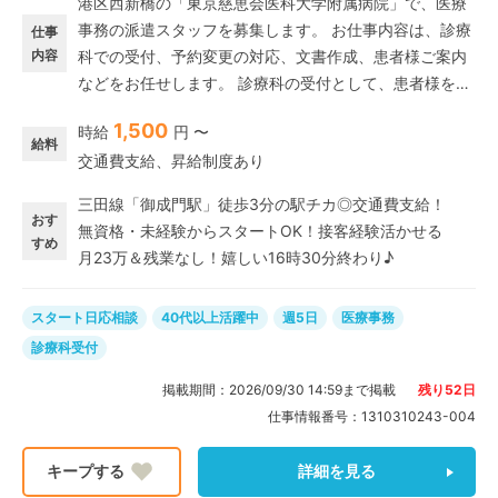
港区西新橋の「東京慈恵会医科大学附属病院」で、医療
事務の派遣スタッフを募集します。 お仕事内容は、診療
仕事
内容
科での受付、予約変更の対応、文書作成、患者様ご案内
などをお任せします。 診療科の受付として、患者様を笑
顔でお迎えし、スムーズな受診をサポートするお仕事で
1,500
時給
円 〜
す。 医療業界の経験がなくても大丈夫!丁寧な研修(OJT)
給料
交通費支給、昇給制度あり
がありますので、無資格・未経験の方も安心してスター
トできます。 これまでの事務経験や、アパレル・飲食な
三田線「御成門駅」徒歩3分の駅チカ◎交通費支給！
どの接客経験を活かして活躍いただけます◎ PCで文字
おす
無資格・未経験からスタートOK！接客経験活かせる
入力(データ入力)ができる方なら、大歓迎です♪
すめ
月23万＆残業なし！嬉しい16時30分終わり♪
スタート日応相談
40代以上活躍中
週5日
医療事務
診療科受付
掲載期間：
2026/09/30 14:59
まで掲載
残り
52
日
仕事情報番号：
1310310243-004
詳細を見る