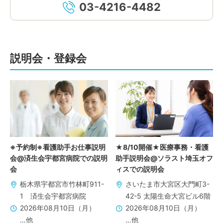
03-4216-4482
説明会・登録会
※予約制※看護助手お仕事説明
★8/10開催★医療事務・看護
会@済生会宇都宮病院での説明
助手説明会@ソラスト埼玉オフ
会
ィスでの説明会
栃木県宇都宮市竹林町911-
さいたま市大宮区大門町3-
1 済生会宇都宮病院
42-5 太陽生命大宮ビル6階
2026年08月10日（月）
2026年08月10日（月）
…他
…他