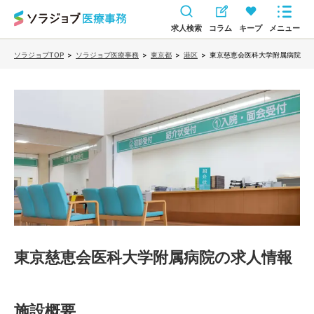
求人検索
コラム
キープ
メニュー
ソラジョブTOP
>
ソラジョブ医療事務
>
東京都
>
港区
>
東京慈恵会医科大学附属病院
東京慈恵会医科大学附属病院
の求人情報
施設概要