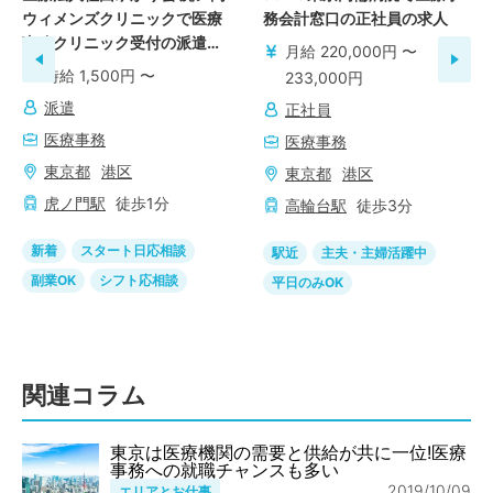
ウィメンズクリニックで医療
務会計窓口の正社員の求人
事務クリニック受付の派遣の
月給 220,000円 〜
求人
時給 1,500円 〜
233,000円
派遣
正社員
医療事務
医療事務
東京都
港区
東京都
港区
虎ノ門
駅
徒歩
1
分
高輪台
駅
徒歩
3
分
新着
スタート日応相談
駅近
主夫・主婦活躍中
副業OK
シフト応相談
平日のみOK
関連コラム
東京は医療機関の需要と供給が共に一位!医療
事務への就職チャンスも多い
2019/10/09
エリアとお仕事