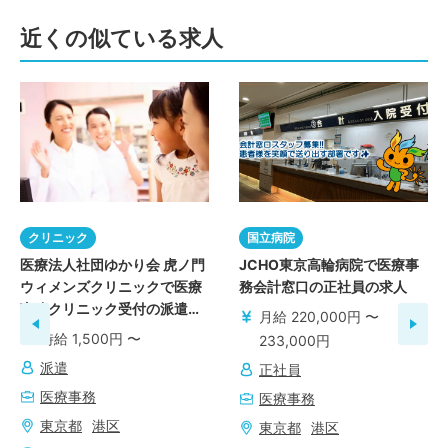
近くの似ている求人
クリニック
国立病院
医療法人社団ゆかり会 虎ノ門
JCHO東京高輪病院で医療事
ウィメンズクリニックで医療
務会計窓口の正社員の求人
事務クリニック受付の派遣の
月給 220,000円 〜
求人
時給 1,500円 〜
233,000円
派遣
正社員
医療事務
医療事務
東京都
港区
東京都
港区