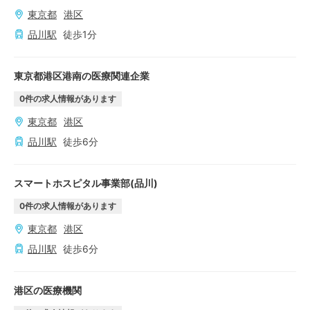
東京都
港区
品川
駅
徒歩
1
分
東京都港区港南の医療関連企業
0
件の求人情報があります
東京都
港区
品川
駅
徒歩
6
分
スマートホスピタル事業部(品川)
0
件の求人情報があります
東京都
港区
品川
駅
徒歩
6
分
港区の医療機関