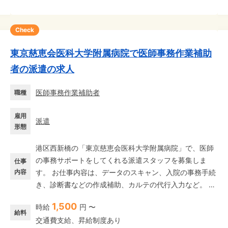
Check
東京慈恵会医科大学附属病院で医師事務作業補助
者の派遣の求人
医師事務作業補助者
職種
雇用
派遣
形態
港区西新橋の「東京慈恵会医科大学附属病院」で、医師
の事務サポートをしてくれる派遣スタッフを募集しま
仕事
内容
す。 お仕事内容は、データのスキャン、入院の事務手続
き、診断書などの作成補助、カルテの代行入力など。 診
察室の中で医師の隣に座り、医師の指示通りにパソコン
1,500
時給
円 〜
を操作したり、書類を作ったりします。 医療機関での勤
給料
交通費支給、昇給制度あり
務が初めてでも大丈夫! 事務のお仕事や接客業の経験を活