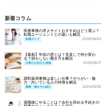
新着コラム
医療事務の求人サイトおすすめはどう選ぶ？
転職エージェントとの違いも解説
2026/08/03
転職ガイド
【最新】年収の壁とは？見直しで何が変わ
る？損をしない働き方を解説
2025/08/17
仕事のお役立ち情報
調剤薬局事務は楽しい仕事？やりがい・魅
力・向いている人の特徴を解説
2025/05/30
職種・働き方の紹介
退職後にやることは？会社を辞める手続きの
順番やチェックリストを紹介