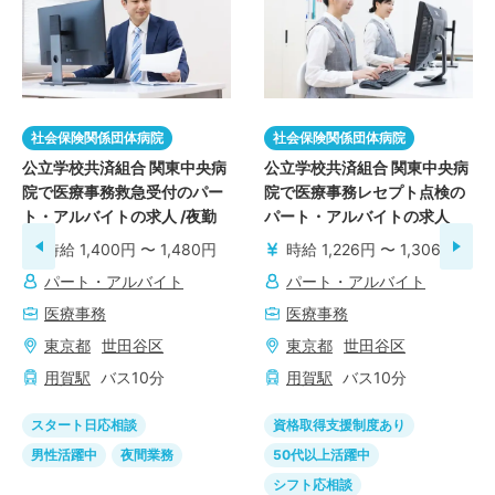
社会保険関係団体病院
社会保険関係団体病院
公立学校共済組合 関東中央病
公立学校共済組合 関東中央病
院で医療事務救急受付のパー
院で医療事務レセプト点検の
ト・アルバイトの求人 /夜勤
パート・アルバイトの求人
時給 1,400円 〜 1,480円
時給 1,226円 〜 1,306円
パート・アルバイト
パート・アルバイト
医療事務
医療事務
東京都
世田谷区
東京都
世田谷区
用賀
駅
バス
10
分
用賀
駅
バス
10
分
スタート日応相談
資格取得支援制度あり
男性活躍中
夜間業務
50代以上活躍中
シフト応相談