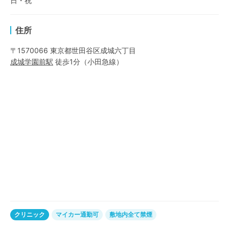
日・祝
住所
〒1570066 東京都世田谷区成城六丁目
成城学園前
駅
徒歩1分
（
小田急線
）
クリニック
マイカー通勤可
敷地内全て禁煙