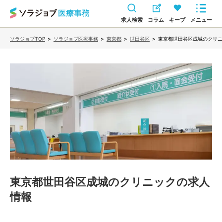
求人検索
コラム
キープ
メニュー
ソラジョブTOP
>
ソラジョブ医療事務
>
東京都
>
世田谷区
>
東京都世田谷区成城のクリ
東京都世田谷区成城のクリニック
の求人
情報