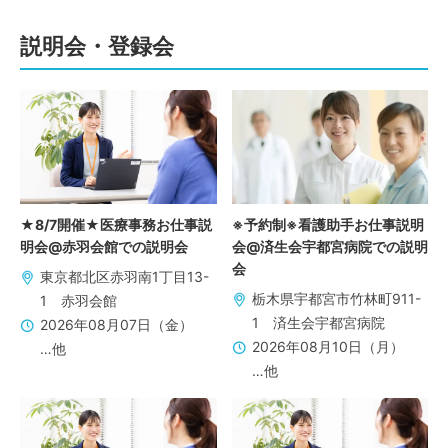
説明会・登録会
★8/7開催★医療事務お仕事説
※予約制※看護助手お仕事説明
明会@赤羽会館での説明会
会@済生会宇都宮病院での説明
会
東京都北区赤羽南1丁目13-
栃木県宇都宮市竹林町911-
1 赤羽会館
1 済生会宇都宮病院
2026年08月07日（金）
2026年08月10日（月）
…他
…他