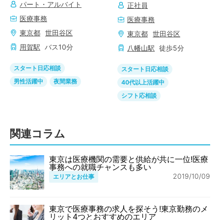
パート・アルバイト
正社員
医療事務
医療事務
東京都
世田谷区
東京都
世田谷区
用賀
駅
バス
10
分
八幡山
駅
徒歩
5
分
スタート日応相談
スタート日応相談
男性活躍中
夜間業務
40代以上活躍中
シフト応相談
関連コラム
東京は医療機関の需要と供給が共に一位!医療
事務への就職チャンスも多い
2019/10/09
エリアとお仕事
東京で医療事務の求人を探そう!東京勤務のメ
リット4つとおすすめのエリア