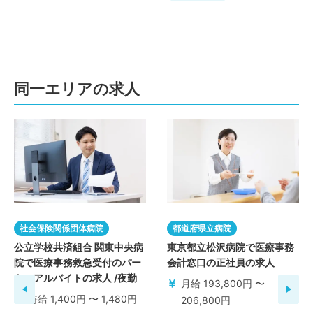
同一エリアの求人
社会保険関係団体病院
都道府県立病院
公立学校共済組合 関東中央病
東京都立松沢病院で医療事務
院で医療事務救急受付のパー
会計窓口の正社員の求人
ト・アルバイトの求人 /夜勤
月給 193,800円 〜
時給 1,400円 〜 1,480円
206,800円