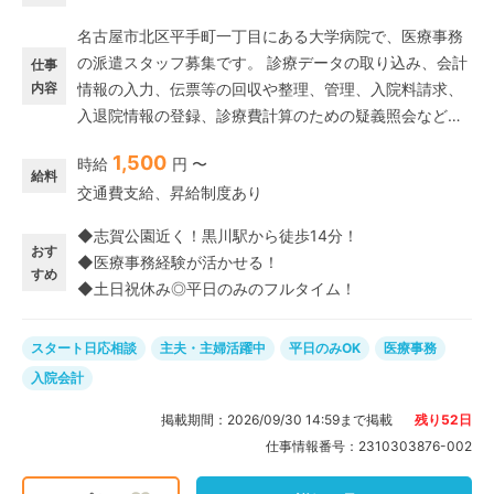
名古屋市北区平手町一丁目にある大学病院で、医療事務
の派遣スタッフ募集です。 診療データの取り込み、会計
仕事
内容
情報の入力、伝票等の回収や整理、管理、入院料請求、
入退院情報の登録、診療費計算のための疑義照会など入
院に関する事務をお任せします。 病院やクリニックでの
1,500
時給
円 〜
医療事務経験があれば、資格不要・ブランクOK! 「クリ
給料
交通費支給、昇給制度あり
ニックでの経験はあるけど病院は初めて…」という方も
歓迎です。 これまでの経験をしっかりと活かしながら、
◆志賀公園近く！黒川駅から徒歩14分！
さらに知識を身につけてスキルアップを目指せる魅力的
おす
◆医療事務経験が活かせる！
な環境です♪
すめ
◆土日祝休み◎平日のみのフルタイム！
スタート日応相談
主夫・主婦活躍中
平日のみOK
医療事務
入院会計
掲載期間：
2026/09/30 14:59
まで掲載
残り
52
日
仕事情報番号：
2310303876-002