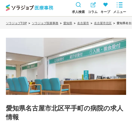
求人検索
コラム
キープ
メニュー
ソラジョブTOP
>
ソラジョブ医療事務
>
愛知県
>
名古屋市
>
名古屋市北区
>
愛知県名古
愛知県名古屋市北区平手町の病院
の求人
情報