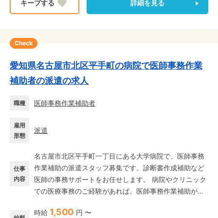
詳細を見る
Check
愛知県名古屋市北区平手町の病院で医師事務作業
補助者の派遣の求人
医師事務作業補助者
職種
雇用
派遣
形態
名古屋市北区平手町一丁目にある大学病院で、医師事務
作業補助の派遣スタッフ募集です。診断書作成補助など
仕事
内容
医師の事務サポートをお任せします。 病院やクリニック
での医療事務のご経験があれば、医師事務作業補助が初
めての方でも大歓迎です。 忙しい医師が治療に専念でき
1,500
時給
円 〜
るように、事務的な側面から医療現場を支えていただ
給料