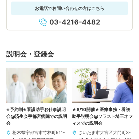
お電話でお問い合わせの方はこちら
03-4216-4482
説明会・登録会
※予約制※看護助手お仕事説明
★8/10開催★医療事務・看護
会@済生会宇都宮病院での説明
助手説明会@ソラスト埼玉オフ
会
ィスでの説明会
栃木県宇都宮市竹林町911-
さいたま市大宮区大門町3-