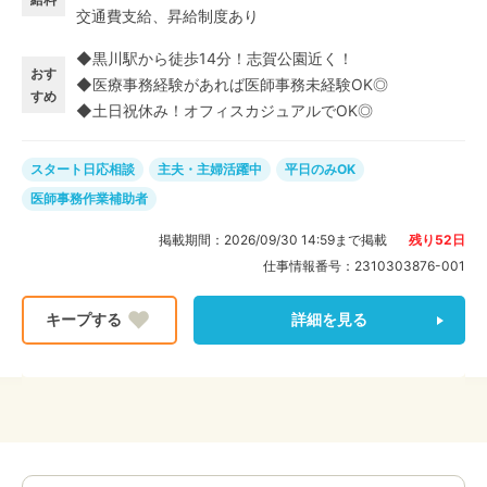
交通費支給、昇給制度あり
く、やりがいのあるお仕事です!
◆黒川駅から徒歩14分！志賀公園近く！
おす
◆医療事務経験があれば医師事務未経験OK◎
すめ
◆土日祝休み！オフィスカジュアルでOK◎
スタート日応相談
主夫・主婦活躍中
平日のみOK
医師事務作業補助者
掲載期間：
2026/09/30 14:59
まで掲載
残り
52
日
仕事情報番号：
2310303876-001
詳細を見る