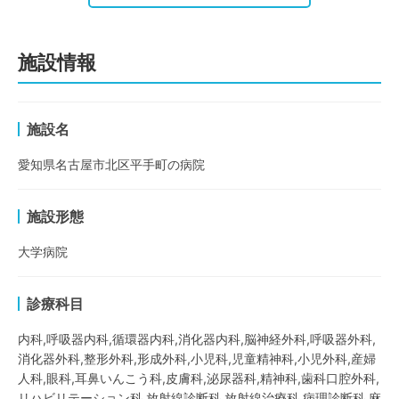
施設情報
施設名
愛知県名古屋市北区平手町の病院
施設形態
大学病院
診療科目
内科,呼吸器内科,循環器内科,消化器内科,脳神経外科,呼吸器外科,
消化器外科,整形外科,形成外科,小児科,児童精神科,小児外科,産婦
人科,眼科,耳鼻いんこう科,皮膚科,泌尿器科,精神科,歯科口腔外科,
リハビリテーション科,放射線診断科,放射線治療科,病理診断科,麻