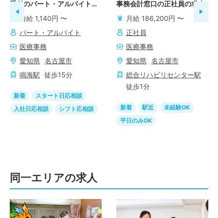
受付のパート・アルバイトの
事務会計窓口の正社員の求人
求人
時給 1,140円 〜
月給 186,200円 〜
パート・アルバイト
正社員
医療事務
医療事務
愛知県
名古屋市
愛知県
名古屋市
鳴海
駅
徒歩
15
分
総合リハビリセンター
駅
徒歩
1
分
新着
スタート日応相談
新着
駅近
未経験OK
入社日応相談
シフト応相談
平日のみOK
同一エリアの求人