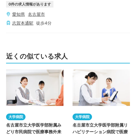
0
件の求人情報があります
愛知県
名古屋市
志賀本通
駅
徒歩
4
分
近くの似ている求人
大学病院
大学病院
名古屋市立大学医学部附属み
名古屋市立大学医学部附属リ
どり市民病院で医療事務外来
ハビリテーション病院で医療