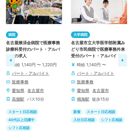
病院
大学病院
名古屋掖済会病院で医療事務
名古屋市立大学医学部附属み
診療科受付のパート・アルバ
どり市民病院で医療事務外来
イトの求人
受付のパート・アルバイトの
求人
時給 1,140円 〜 1,220円
時給 1,140円 〜
パート・アルバイト
パート・アルバイト
医療事務
医療事務
愛知県
名古屋市
愛知県
名古屋市
高畑
駅
バス
10
分
鳴海
駅
徒歩
15
分
スタート日応相談
新着
スタート日応相談
40代以上活躍中
入社日応相談
シフト応相談
シフト応相談