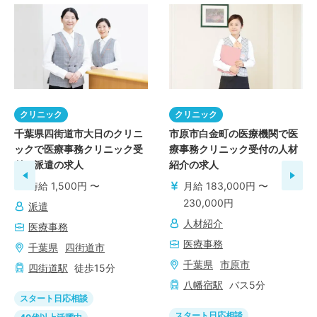
クリニック
クリニック
千葉県四街道市大日のクリニ
市原市白金町の医療機関で医
ックで医療事務クリニック受
療事務クリニック受付の人材
付の派遣の求人
紹介の求人
時給 1,500円 〜
月給 183,000円 〜
230,000円
派遣
人材紹介
医療事務
医療事務
千葉県
四街道市
千葉県
市原市
四街道
駅
徒歩
15
分
八幡宿
駅
バス
5
分
スタート日応相談
スタート日応相談