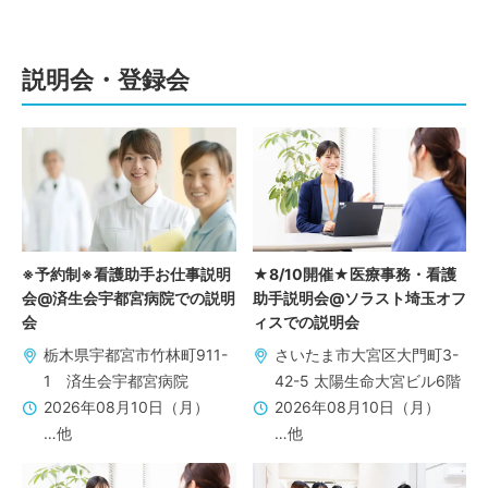
説明会・登録会
※予約制※看護助手お仕事説明
★8/10開催★医療事務・看護
会@済生会宇都宮病院での説明
助手説明会@ソラスト埼玉オフ
会
ィスでの説明会
栃木県宇都宮市竹林町911-
さいたま市大宮区大門町3-
1 済生会宇都宮病院
42-5 太陽生命大宮ビル6階
2026年08月10日（月）
2026年08月10日（月）
…他
…他