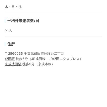
木・日・祝
平均外来患者数/日
51
人
住所
〒2860035 千葉県成田市囲護台二丁目
成田
駅
徒歩5分
（
JR成田線
、
JR成田エクスプレス
）
京成成田
駅
徒歩5分
（
京成本線
）