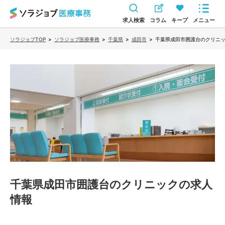
求人検索
コラム
キープ
メニュー
ソラジョブTOP
>
ソラジョブ医療事務
>
千葉県
>
成田市
>
千葉県成田市囲護台のクリニ
千葉県成田市囲護台のクリニック
の求人
情報