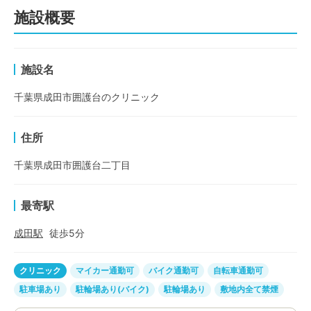
施設概要
施設名
千葉県成田市囲護台のクリニック
住所
千葉県成田市囲護台二丁目
最寄駅
成田
駅
徒歩
5
分
クリニック
マイカー通勤可
バイク通勤可
自転車通勤可
駐車場あり
駐輪場あり(バイク)
駐輪場あり
敷地内全て禁煙