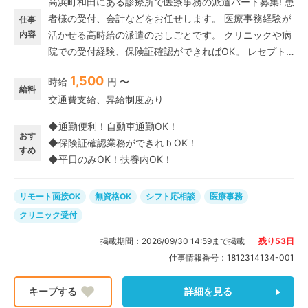
高浜町和田にある診療所で医療事務の派遣パート募集! 患
者様の受付、会計などをお任せします。 医療事務経験が
仕事
内容
活かせる高時給の派遣のおしごとです。 クリニックや病
院での受付経験、保険証確認ができればOK。 レセプト
経験は不要です♪ 月・水の週2日、午後だけの短時間。扶
1,500
時給
円 〜
養内OKなので、家事と両立して扶養内で働きたい方にも
給料
交通費支給、昇給制度あり
オススメです。
◆通勤便利！自動車通勤OK！
おす
◆保険証確認業務ができれｂOK！
すめ
◆平日のみOK！扶養内OK！
リモート面接OK
無資格OK
シフト応相談
医療事務
クリニック受付
掲載期間：
2026/09/30 14:59
まで掲載
残り
53
日
仕事情報番号：
1812314134-001
詳細を見る