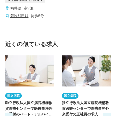
福井県
高浜町
若狭和田
駅
徒歩
5
分
近くの似ている求人
国立病院
国立病院
独立行政法人国立病院機構敦
独立行政法人国立病院機構敦
賀医療センターで医療事務外
賀医療センターで医療事務外
来受付のパート・アルバイト
来受付の正社員の求人