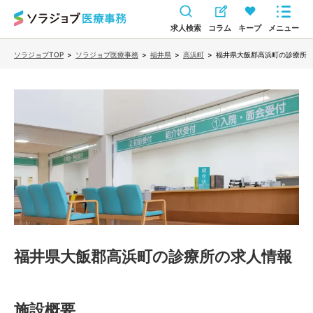
求人検索
コラム
キープ
メニュー
ソラジョブTOP
>
ソラジョブ医療事務
>
福井県
>
高浜町
>
福井県大飯郡高浜町の診療所
福井県大飯郡高浜町の診療所
の求人情報
施設概要