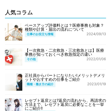
人気コラム
ベースアップ評価料とは？医療事務も対象？
種類や計算・届出の流れについて
2024/09/13
仕事のお役立ち情報
【一次救急・二次救急・三次救急とは】医療
事務が知っておくべき救急指定の違い
2022/01/06
その他
正社員からパートになりたい!メリットデメリ
ットやおすすめの仕事をご紹介
2023/01/19
職種・働き方の紹介
レセプト返戻とは?返戻の流れから、再請求の
方法まで、レセプト返戻に必要なことを一挙
にご紹介!!