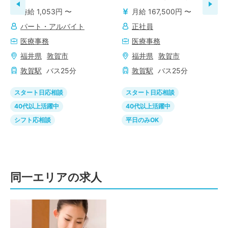
の求人
時給 1,053円 〜
月給 167,500円 〜
パート・アルバイト
正社員
医療事務
医療事務
福井県
敦賀市
福井県
敦賀市
敦賀
駅
バス
25
分
敦賀
駅
バス
25
分
スタート日応相談
スタート日応相談
40代以上活躍中
40代以上活躍中
シフト応相談
平日のみOK
同一エリアの求人