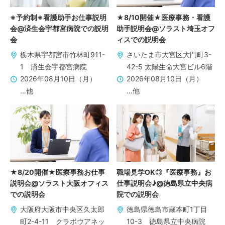
※予約制※看護助手お仕事説明
★8/10開催★医療事務・看護
会@済生会宇都宮病院での説明
助手説明会@ソラスト埼玉オフ
会
ィスでの説明会
栃木県宇都宮市竹林町911-
さいたま市大宮区大門町3-
1 済生会宇都宮病院
42-5 太陽生命大宮ビル6階
2026年08月10日（月）
2026年08月10日（月）
…他
…他
★8/20開催★医療事務お仕事
職場見学OK◎『医療事務』お
説明会@ソラスト大阪オフィス
仕事説明会♪@徳島県立中央病
での説明会
院での説明会
大阪府大阪市中央区久太郎
徳島県徳島市蔵本町1丁目
町2-4-11 クラボウアネッ
10-3 徳島県立中央病院