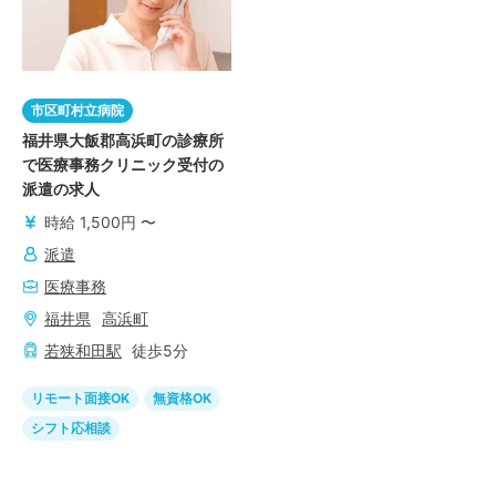
市区町村立病院
福井県大飯郡高浜町の診療所
で医療事務クリニック受付の
派遣の求人
時給 1,500円 〜
派遣
医療事務
福井県
高浜町
若狭和田
駅
徒歩
5
分
リモート面接OK
無資格OK
シフト応相談