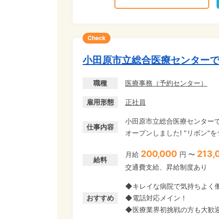
Check
小田原市立総合医療センター
職種
医療事務
（
予約センター
）
雇用形態
正社員
小田原市立総合医療センターで
仕事内容
オープンしました! "リボン
きませんか? ≪コールセンターや事務の経験が活きる≫ 電話・FAX対応やパソコンへのデ
200,000
213,
月給
円 〜
ータ入力がメインのお仕事。
給料
交通費支給、昇給制度あり
でのオペレーター経験や、一
できます! ≪プライベートも大切にできる好条件◎≫ ◇土日祝休み …年間休日120日以
◆キレイな病院で気持ちよく
上でしっかりリフレッシュ! 
おすすめ
◆電話対応メイン！
ト充実♪
◆医療業界初挑戦の方も大歓