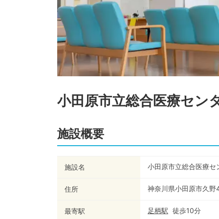
小田原市立総合医療セン
施設概要
小田原市立総合医療セ
施設名
神奈川県小田原市久野4
住所
足柄
駅
徒歩
10
分
最寄駅