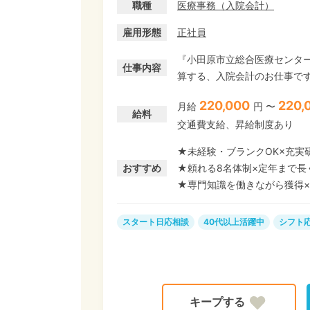
職種
医療事務
（
入院会計
）
雇用形態
正社員
『小田原市立総合医療センタ
仕事内容
算する、入院会計のお仕事です
務♪ 医療保険制度や病名など
220,000
220,
月給
円 〜
す! ≪経験者歓迎★未経験者もご応募OK!≫ 充実した研修があるので、ブランクがある方
給料
交通費支給、昇給制度あり
や医療業界に初挑戦する方も
ャリストを目指す道や、後輩
★未経験・ブランクOK×充実
ャリアパスが広がっています
おすすめ
★頼れる8名体制×定年まで長
★専門知識を働きながら獲得×
スタート日応相談
40代以上活躍中
シフト