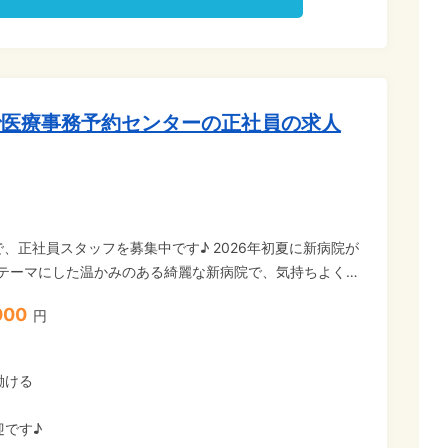
で医療事務予約センターの正社員の求人
、正社員スタッフを募集中です♪ 2026年初夏に新病院が
"をテーマにした温かみのある綺麗な新病院で、気持ちよく働
000
円
対面での接客ではなく電話が中心のため、コールセンター
般事務・営業事務などのスキルをそのまま活かして大活躍
働ける
◇残業少なめ …仕事終わりの予定も立てやすくプライベー
迎です♪