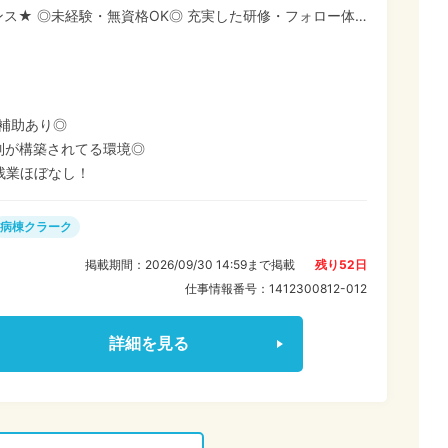
修・フォロー体
ブランクがある方も安心してスタートできます♪ ≪働き
 ★週3日～OK! ★扶養内勤務可 ★土日祝休み ★残業ほ
い範囲で働けます! プライベートや家事・育児と両立しなが
めです★ まずは話を聞きたいというだけ
補助あり◎
ちしてます!
制が構築されてる環境◎
残業ほぼなし！
病棟クラーク
掲載期間：
2026/09/30 14:59
まで掲載
残り
52
日
仕事情報番号：
1412300812-012
詳細を見る