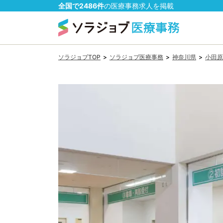
全国で
2486
件
の
医療事務
求人を掲載
ソラジョブTOP
>
ソラジョブ医療事務
>
神奈川県
>
小田原