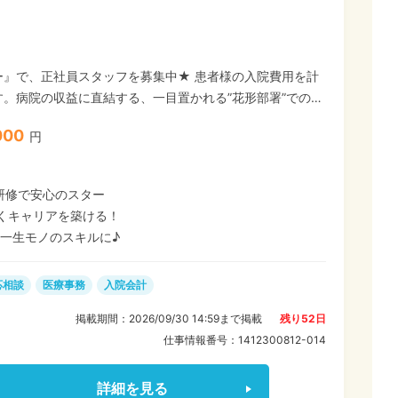
ー』で、正社員スタッフを募集中★ 患者様の入院費用を計
。病院の収益に直結する、一目置かれる”花形部署”での勤
、一生モノの役立つスキルと知識が働きながら手に入りま
000
円
安心です。専門性の高い入院業務にチャレンジし、スペシ
育成に関わるなど、あなたの意欲と適性に応じた幅広いキ
研修で安心のスター
◎
くキャリアを築ける！
一生モノのスキルに♪
応相談
医療事務
入院会計
掲載期間：
2026/09/30 14:59
まで掲載
残り
52
日
仕事情報番号：
1412300812-014
詳細を見る