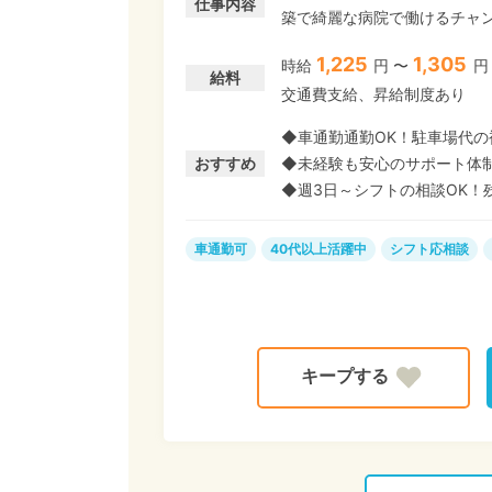
仕事内容
築で綺麗な病院で働けるチャンス★ ◎未経験・無資格OK◎ 充実した研
制がありますので、初めての方や
1,225
1,305
時給
円 〜
円
やすい条件がそろっています!≫
給料
交通費支給、昇給制度あり
ぼなし 少ない日数の無理のな
ら働く主夫・主婦パート、子育て世代におすす
◆車通勤通勤OK！駐車場代の
でもOKです! エントリーお待
おすすめ
◆未経験も安心のサポート体
◆週3日～シフトの相談OK！
車通勤可
40代以上活躍中
シフト応相談