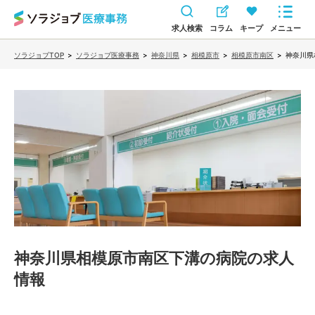
求人検索
コラム
キープ
メニュー
ソラジョブTOP
>
ソラジョブ医療事務
>
神奈川県
>
相模原市
>
相模原市南区
>
神奈川県
神奈川県相模原市南区下溝の病院
の求人
情報