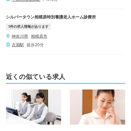
シルバータウン相模原特別養護老人ホーム診療所
1
件の求人情報があります
神奈川県
相模原市
古淵
駅
徒歩
20
分
近くの似ている求人