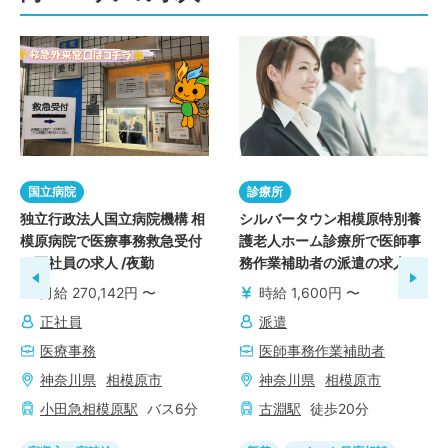
国立病院
診療所
独立行政法人国立病院機構 相
シルバータウン相模原特別養
模原病院で医療事務救急受付
護老人ホーム診療所で医師事
の正社員の求人 /夜勤
務作業補助者の派遣の求人
月給 270,142円 〜
時給 1,600円 〜
正社員
派遣
医療事務
医師事務作業補助者
神奈川県
相模原市
神奈川県
相模原市
小田急相模原
駅
バス
6
分
古淵
駅
徒歩
20
分