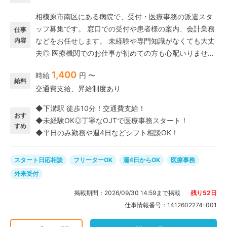
相模原市南区にある病院で、受付・医療事務の派遣スタ
ッフ募集です。 窓口での受付や患者様の案内、会計業務
仕事
内容
などをお任せします。 未経験や専門知識がなくても大丈
夫◎ 医療機関でのお仕事が初めての方も心配いりません
♪ 飲食店やコンビニなどの接客経験や事務経験が活かせ
1,400
時給
円 〜
る医療事務のおしごとです。 週4日～勤務OKで、平日の
給料
交通費支給、昇給制度あり
みの相談も可能◎ 残業はほぼないため、プライベートと
も無理なく両立できます。
◆下溝駅 徒歩10分！交通費支給！
おす
◆未経験OK◎丁寧なOJTで医療事務スタート！
すめ
◆平日のみ勤務や週4日などシフト相談OK！
スタート日応相談
フリーターOK
週4日からOK
医療事務
外来受付
掲載期間：
2026/09/30 14:59
まで掲載
残り
52
日
仕事情報番号：
1412602274-001