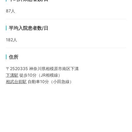
87
人
平均入院患者数/日
182
人
住所
〒2520335 神奈川県相模原市南区下溝
下溝
駅
徒歩10分
（
JR相模線
）
相武台前
駅
自動車10分
（
小田急線
）