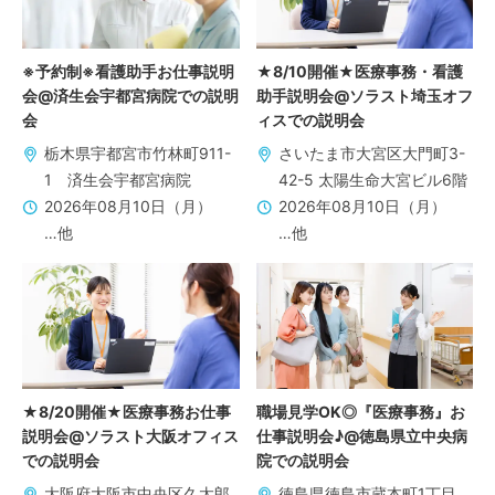
※予約制※看護助手お仕事説明
★8/10開催★医療事務・看護
会@済生会宇都宮病院での説明
助手説明会@ソラスト埼玉オフ
会
ィスでの説明会
栃木県宇都宮市竹林町911-
さいたま市大宮区大門町3-
1 済生会宇都宮病院
42-5 太陽生命大宮ビル6階
2026年08月10日（月）
2026年08月10日（月）
…他
…他
★8/20開催★医療事務お仕事
職場見学OK◎『医療事務』お
説明会@ソラスト大阪オフィス
仕事説明会♪@徳島県立中央病
での説明会
院での説明会
大阪府大阪市中央区久太郎
徳島県徳島市蔵本町1丁目