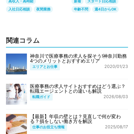
高収入・高時給
新着
スタート日応相談
入社日応相談
夜間業務
年齢不問
週4日からOK
関連コラム
神奈川で医療事務の求人を探そう!神奈川勤務
4つのメリットとおすすめエリア
2020/01/23
エリアとお仕事
医療事務の求人サイトおすすめはどう選ぶ？
転職エージェントとの違いも解説
2026/08/03
転職ガイド
【最新】年収の壁とは？見直しで何が変わ
る？損をしない働き方を解説
2025/08/17
仕事のお役立ち情報